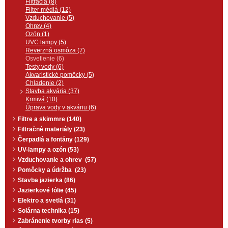
osvetlenia akvária.
Filtrácia (8)
Filter médiá (12)
Vzduchovanie (5)
Ohrev (4)
Ozón (1)
UVC lampy (5)
Reverzná osmóza (7)
Osvetlenie (6)
Testy vody (6)
Akvaristické pomôcky (5)
Chladenie (2)
Stavba akvária (37)
Krmivá (10)
Úprava vody v akváriu (6)
Filtre a skimmre (140)
Filtračné materiály (23)
Čerpadlá a fontány (129)
UV-lampy a ozón (53)
Vzduchovanie a ohrev (57)
Pomôcky a údržba (23)
Stavba jazierka (86)
Jazierkové fólie (45)
Elektro a svetlá (31)
Solárna technika (15)
Zabránenie tvorby rias (5)