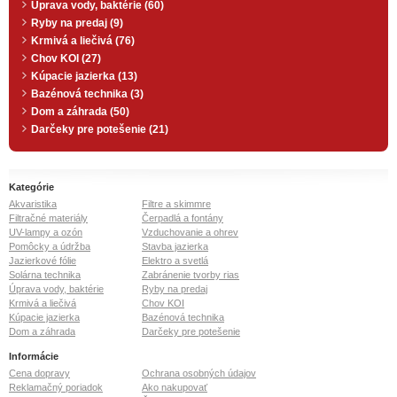
Úprava vody, baktérie (60)
Ryby na predaj (9)
Krmivá a liečivá (76)
Chov KOI (27)
Kúpacie jazierka (13)
Bazénová technika (3)
Dom a záhrada (50)
Darčeky pre potešenie (21)
Kategórie
Akvaristika
Filtre a skimmre
Filtračné materiály
Čerpadlá a fontány
UV-lampy a ozón
Vzduchovanie a ohrev
Pomôcky a údržba
Stavba jazierka
Jazierkové fólie
Elektro a svetlá
Solárna technika
Zabránenie tvorby rias
Úprava vody, baktérie
Ryby na predaj
Krmivá a liečivá
Chov KOI
Kúpacie jazierka
Bazénová technika
Dom a záhrada
Darčeky pre potešenie
Informácie
Cena dopravy
Ochrana osobných údajov
Reklamačný poriadok
Ako nakupovať