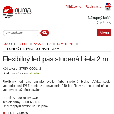
Prihlásenie
Registrácia
Englis
Nákupný košík
(0 položiek)
Menu
ÚVOD
»
E-SHOP
»
AKVARISTIKA
»
OSVETLENIE
»
FLEXIBILNÝ LED PÁS STUDENÁ BIELA 2 M
Flexibilný led pás studená biela 2 m
Kód tovaru: STRIP-COOL_2
Dostupnosť tovaru:
skladom
Flexibilný led pás emituje svetlo farby studená biela. Vďaka svojej
vodeodolnosti IP67 a intenzite osvetlenia 240 led čipov na meter led pásu je
vhodný do každého akvária.
LED čipy: 480 kusov COB
Teplota farby: 6000-6500 K
Uhol rozptylu svetla: 120 stupňov
Príkon:
23.04 W