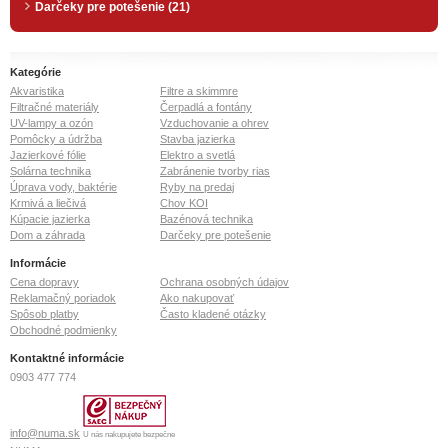
Darčeky pre potešenie (21)
Kategórie
Akvaristika
Filtre a skimmre
Filtračné materiály
Čerpadlá a fontány
UV-lampy a ozón
Vzduchovanie a ohrev
Pomôcky a údržba
Stavba jazierka
Jazierkové fólie
Elektro a svetlá
Solárna technika
Zabránenie tvorby rias
Úprava vody, baktérie
Ryby na predaj
Krmivá a liečivá
Chov KOI
Kúpacie jazierka
Bazénová technika
Dom a záhrada
Darčeky pre potešenie
Informácie
Cena dopravy
Ochrana osobných údajov
Reklamačný poriadok
Ako nakupovať
Spôsob platby
Často kladené otázky
Obchodné podmienky
Kontaktné informácie
0903 477 774
info@numa.sk
U nás nakupujete bezpečne