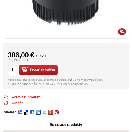
386,00
€
s DPH
313,82 € bez DPH
Nákupom tohoto produktu získate po zaplatení 38 Vernostných bodov
= 10% z hodnoty nákupu = zľava 3.8€ z ďaľšej objednávky
Porovnať produkt
Vytlačiť
Zdielať:
Súvisiace produkty