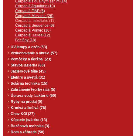
Čerpadlá s duálnym saním (14)
Čerpadlá Aquaforte (10)
Čerpadlá FIAP (6)
Čerpadlá Messner (26)
Čerpadlá nízkotlaké (11)
Čerpadlá Sequence (6)
Čerpadlá Pontec (10)
Čerpadlá Hailea (12)
Fontány (18)
UV-lampy a ozón (53)
Vzduchovanie a ohrev (57)
Pomôcky a údržba (23)
Stavba jazierka (86)
Jazierkové fólie (45)
Elektro a svetlá (31)
Solárna technika (15)
Zabránenie tvorby rias (5)
Úprava vody, baktérie (60)
Ryby na predaj (9)
Krmivá a liečivá (76)
Chov KOI (27)
Kúpacie jazierka (13)
Bazénová technika (3)
Dom a záhrada (50)