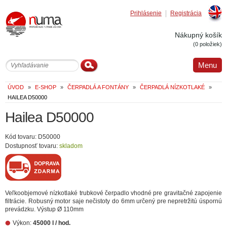
Prihlásenie
Registrácia
Englis
Nákupný košík
(0 položiek)
Menu
ÚVOD
»
E-SHOP
»
ČERPADLÁ A FONTÁNY
»
ČERPADLÁ NÍZKOTLAKÉ
»
HAILEA D50000
Hailea D50000
Kód tovaru: D50000
Dostupnosť tovaru:
skladom
Veľkoobjemové nízkotlaké trubkové čerpadlo vhodné pre gravitačné zapojenie
filtrácie. Robusný motor saje nečistoty do 6mm určený pre nepretržitú úspornú
prevádzku. Výstup Ø 110mm
Výkon:
45000 l / hod.