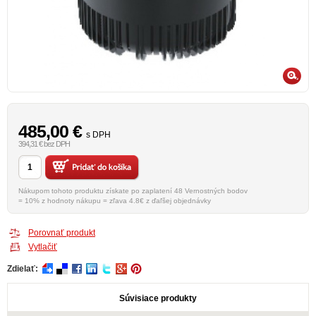
485,00
€
s DPH
394,31 € bez DPH
Nákupom tohoto produktu získate po zaplatení 48 Vernostných bodov
= 10% z hodnoty nákupu = zľava 4.8€ z ďaľšej objednávky
Porovnať produkt
Vytlačiť
Zdielať:
Súvisiace produkty