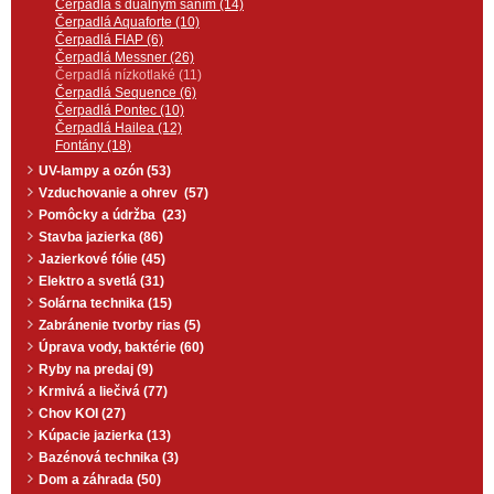
Čerpadlá s duálnym saním (14)
Čerpadlá Aquaforte (10)
Čerpadlá FIAP (6)
Čerpadlá Messner (26)
Čerpadlá nízkotlaké (11)
Čerpadlá Sequence (6)
Čerpadlá Pontec (10)
Čerpadlá Hailea (12)
Fontány (18)
UV-lampy a ozón (53)
Vzduchovanie a ohrev (57)
Pomôcky a údržba (23)
Stavba jazierka (86)
Jazierkové fólie (45)
Elektro a svetlá (31)
Solárna technika (15)
Zabránenie tvorby rias (5)
Úprava vody, baktérie (60)
Ryby na predaj (9)
Krmivá a liečivá (77)
Chov KOI (27)
Kúpacie jazierka (13)
Bazénová technika (3)
Dom a záhrada (50)