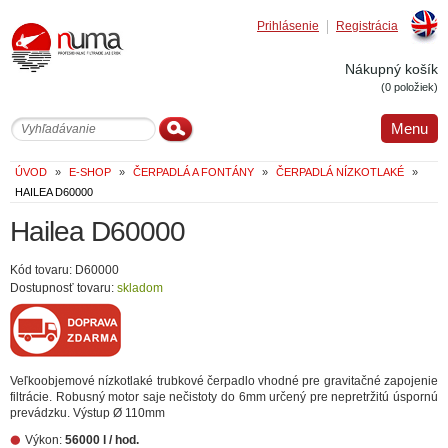
Prihlásenie
Registrácia
Englis
Nákupný košík
(0 položiek)
Menu
ÚVOD
»
E-SHOP
»
ČERPADLÁ A FONTÁNY
»
ČERPADLÁ NÍZKOTLAKÉ
»
HAILEA D60000
Hailea D60000
Kód tovaru: D60000
Dostupnosť tovaru:
skladom
Veľkoobjemové nízkotlaké trubkové čerpadlo vhodné pre gravitačné zapojenie
filtrácie. Robusný motor saje nečistoty do 6mm určený pre nepretržitú úspornú
prevádzku. Výstup Ø 110mm
Výkon:
56000 l / hod.