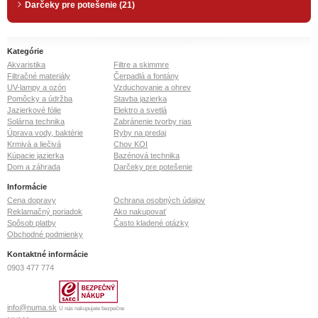
Darčeky pre potešenie (21)
Kategórie
Akvaristika
Filtre a skimmre
Filtračné materiály
Čerpadlá a fontány
UV-lampy a ozón
Vzduchovanie a ohrev
Pomôcky a údržba
Stavba jazierka
Jazierkové fólie
Elektro a svetlá
Solárna technika
Zabránenie tvorby rias
Úprava vody, baktérie
Ryby na predaj
Krmivá a liečivá
Chov KOI
Kúpacie jazierka
Bazénová technika
Dom a záhrada
Darčeky pre potešenie
Informácie
Cena dopravy
Ochrana osobných údajov
Reklamačný poriadok
Ako nakupovať
Spôsob platby
Často kladené otázky
Obchodné podmienky
Kontaktné informácie
0903 477 774
info@numa.sk
U nás nakupujete bezpečne