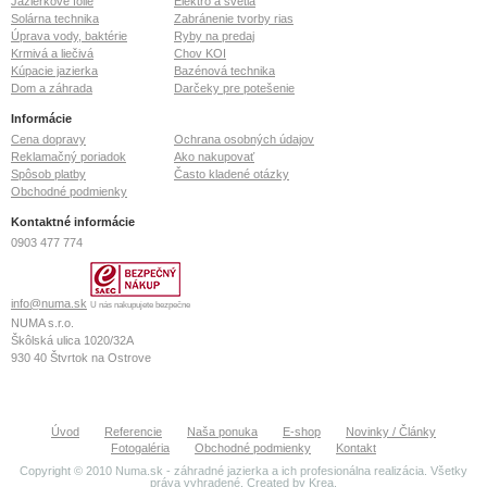
Jazierkové fólie
Elektro a svetlá
Solárna technika
Zabránenie tvorby rias
Úprava vody, baktérie
Ryby na predaj
Krmivá a liečivá
Chov KOI
Kúpacie jazierka
Bazénová technika
Dom a záhrada
Darčeky pre potešenie
Informácie
Cena dopravy
Ochrana osobných údajov
Reklamačný poriadok
Ako nakupovať
Spôsob platby
Často kladené otázky
Obchodné podmienky
Kontaktné informácie
0903 477 774
info@numa.sk
U nás nakupujete bezpečne
NUMA s.r.o.
Škôlská ulica 1020/32A
930 40
Štvrtok na Ostrove
IČO: 36 772 127
IČ DPH: SK2022370020
Tatrabanka IBAN: SK26 1100 0000 0026 2113 6073
Úvod
Referencie
Naša ponuka
E-shop
Novinky / Články
Fotogaléria
Obchodné podmienky
Kontakt
OR Okresného súdu Prešov
Copyright © 2010 Numa.sk - záhradné jazierka a ich profesionálna realizácia. Všetky
Oddiel: Sro, Vložka číslo: 18569/P
práva vyhradené. Created by
Krea
.