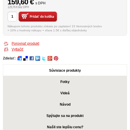
159,60
€
s DPH
129,76 € bez DPH
Nákupom tohoto produktu získate po zaplatení 15 Vernostných bodov
= 10% z hodnoty nákupu = zľava 1.5€ z ďaľšej objednávky
Porovnať produkt
Vytlačiť
Zdielať:
Súvisiace produkty
Fotky
Videá
Návod
Spýtajte sa na produkt
Našli ste lepšiu cenu?