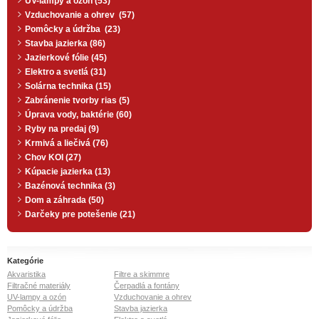
UV-lampy a ozón (53)
Vzduchovanie a ohrev (57)
Pomôcky a údržba (23)
Stavba jazierka (86)
Jazierkové fólie (45)
Elektro a svetlá (31)
Solárna technika (15)
Zabránenie tvorby rias (5)
Úprava vody, baktérie (60)
Ryby na predaj (9)
Krmivá a liečivá (76)
Chov KOI (27)
Kúpacie jazierka (13)
Bazénová technika (3)
Dom a záhrada (50)
Darčeky pre potešenie (21)
Kategórie
Akvaristika
Filtre a skimmre
Filtračné materiály
Čerpadlá a fontány
UV-lampy a ozón
Vzduchovanie a ohrev
Pomôcky a údržba
Stavba jazierka