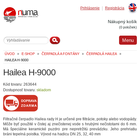
Prihlásenie
Registrácia
Englis
Nákupný košík
(0 položiek)
Menu
ÚVOD
»
E-SHOP
»
ČERPADLÁ A FONTÁNY
»
ČERPADLÁ HAILEA
»
HAILEA H-9000
Hailea H-9000
Kód tovaru: 263644
Dostupnosť tovaru:
skladom
Filtračné čerpadlo Hailea rady H je určené pre filtrácie, potoky alebo vodopády.
Môže byť použité v čistej aj znečistenej vode s hrubými nečistotami do 6 mm.
Má špeciálne keramické puzdro pre nepretržitú prevádzku. Jeho prehriatiu
bráni tepelná poistka. Vývod na hadicu DN 25, 32, 40 mm