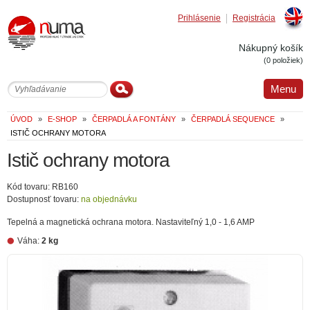
Prihlásenie
Registrácia
Englis
Nákupný košík
(0 položiek)
Menu
ÚVOD
»
E-SHOP
»
ČERPADLÁ A FONTÁNY
»
ČERPADLÁ SEQUENCE
»
ISTIČ OCHRANY MOTORA
Istič ochrany motora
Kód tovaru: RB160
Dostupnosť tovaru:
na objednávku
Tepelná a magnetická ochrana motora. Nastaviteľný 1,0 - 1,6 AMP
Váha:
2 kg