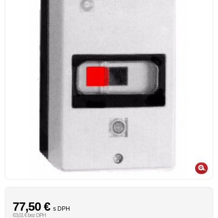
77,50
€
s DPH
63,01 € bez DPH