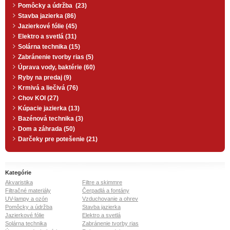
Pomôcky a údržba (23)
Stavba jazierka (86)
Jazierkové fólie (45)
Elektro a svetlá (31)
Solárna technika (15)
Zabránenie tvorby rias (5)
Úprava vody, baktérie (60)
Ryby na predaj (9)
Krmivá a liečivá (76)
Chov KOI (27)
Kúpacie jazierka (13)
Bazénová technika (3)
Dom a záhrada (50)
Darčeky pre potešenie (21)
Kategórie
Akvaristika
Filtre a skimmre
Filtračné materiály
Čerpadlá a fontány
UV-lampy a ozón
Vzduchovanie a ohrev
Pomôcky a údržba
Stavba jazierka
Jazierkové fólie
Elektro a svetlá
Solárna technika
Zabránenie tvorby rias