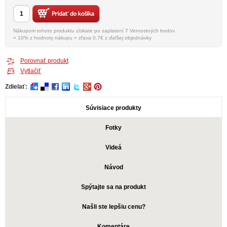
Nákupom tohoto produktu získate po zaplatení 7 Vernostných bodov
= 10% z hodnoty nákupu = zľava 0.7€ z ďaľšej objednávky
Porovnať produkt
Vytlačiť
Zdielať:
Súvisiace produkty
Fotky
Videá
Návod
Spýtajte sa na produkt
Našli ste lepšiu cenu?
Komentáre