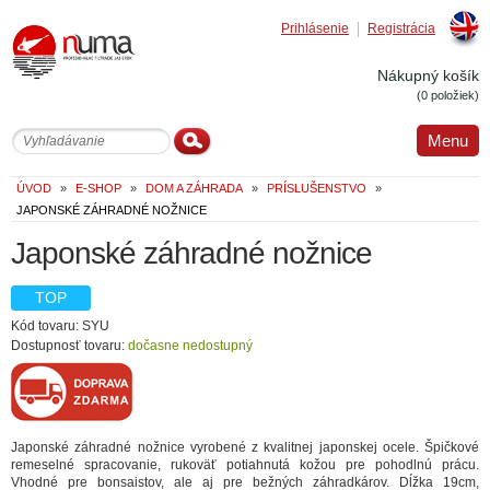
Prihlásenie
Registrácia
Englis
Nákupný košík
(0 položiek)
Menu
ÚVOD
»
E-SHOP
»
DOM A ZÁHRADA
»
PRÍSLUŠENSTVO
»
JAPONSKÉ ZÁHRADNÉ NOŽNICE
Japonské záhradné nožnice
TOP
Kód tovaru: SYU
Dostupnosť tovaru:
dočasne nedostupný
Japonské záhradné nožnice vyrobené z kvalitnej japonskej ocele. Špičkové
remeselné spracovanie, rukoväť potiahnutá kožou pre pohodlnú prácu.
Vhodné pre bonsaistov, ale aj pre bežných záhradkárov. Dĺžka 19cm,