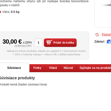
možnému náhlemu úhynu rýb pri nástupe toxickej koncentrácie
pavku v nádrži
Váha:
0.5 kg
Porovn
30,00
€
Zdielať:
s DPH
24,39 € bez DPH
Nákupom tohoto produktu získate po zaplatení 3 Vernostných bodov
= 10% z hodnoty nákupu = zľava 0.3€ z ďaľšej objednávky
Súvisiace
Fotky
Videá
Návod
Spýtajte sa na produk
Súvisiace produkty
produkty
rodukt nemá žiaden súvisiaci tovar.