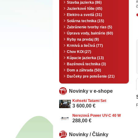
Stavba jazierka (86)
č
Jazierkové fólie (45)
Elektro a svetlá (31)
Solárna technika (15)
Zabránenie tvorby rias (5)
Úprava vody, baktérie (60)
Ryby na predaj (9)
Krmivá a liečivá (77)
Chov KOI (27)
Kúpacie jazierka (13)
Bazénová technika (3)
Dom a záhrada (50)
Darčeky pre potešenie (21)
Novinky v e-shope
Kohseki Tatami Set
P
3 600,00 €
Nerezová Power UV-C 40 W
288,00 €
Novinky / Články