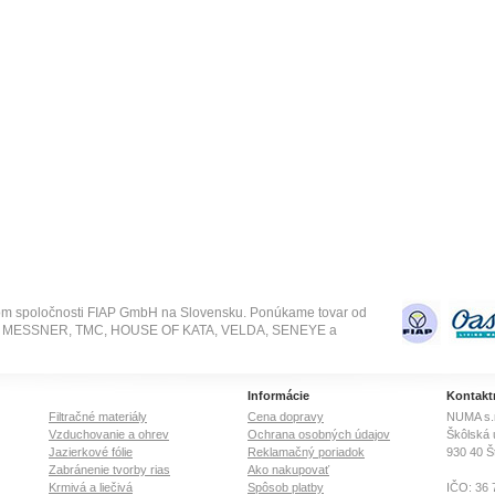
om spoločnosti FIAP GmbH na Slovensku. Ponúkame tovar od
SE, MESSNER, TMC, HOUSE OF KATA, VELDA, SENEYE a
Informácie
Kontakt
Filtračné materiály
Cena dopravy
NUMA s.r
Vzduchovanie a ohrev
Ochrana osobných údajov
Škôlská 
Jazierkové fólie
Reklamačný poriadok
930 40
Š
Zabránenie tvorby rias
Ako nakupovať
Krmivá a liečivá
Spôsob platby
IČO: 36 