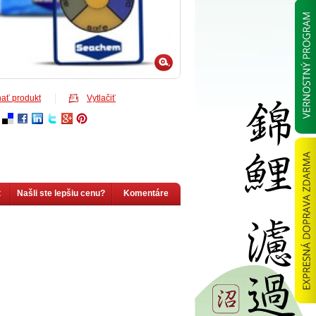
ať produkt
Vytlačiť
t
Našli ste lepšiu cenu?
Komentáre