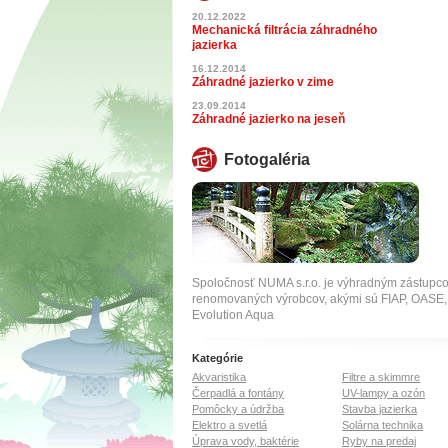
20.12.2022
Mechanická filtrácia záhradného
jazierka
16.12.2014
Záhradné jazierko v zime
23.09.2014
Záhradné jazierko na jeseň
Fotogaléria
Spoločnosť NUMA s.r.o. je výhradným zástupc
renomovaných výrobcov, akými sú FIAP, OA
Evolution Aqua
Kategórie
Akvaristika
Filtre a skimmre
Čerpadlá a fontány
UV-lampy a ozón
Pomôcky a údržba
Stavba jazierka
Elektro a svetlá
Solárna technika
Úprava vody, baktérie
Ryby na predaj