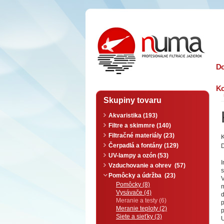
n
uma
D
Ko
Skupiny tovaru
Akvaristika (193)
Filtre a skimmre (140)
Filtračné materiály (23)
Čerpadlá a fontány (129)
D
UV-lampy a ozón (53)
Vzduchovanie a ohrev (57)
Pomôcky a údržba (23)
V
Pomôcky (8)
Vysávače (4)
Meranie a testy (6)
p
Meranie teploty (2)
Siete a sieťky (3)
U