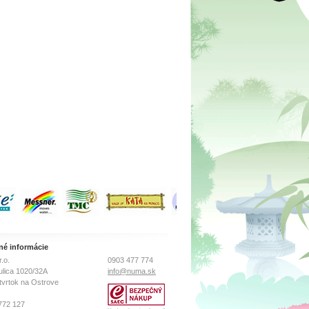
né informácie
.o.
0903 477 774
ulica 1020/32A
info@numa.sk
tvrtok na Ostrove
772 127