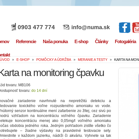
0903 477 774
info@numa.sk
omov
Referencie
Naša ponuka
E-shop
Články
Fotogaléria
ntakt
ÚVOD
»
E-SHOP
»
POMÔCKY A ÚDRŽBA
»
MERANIE A TESTY
»
KARTA NA MON
Karta na monitoring čpavku
Kód tovaru: MB106
ostupnosť tovaru:
do 14 dní
Inovačné zariadenie navrhnuté na nepretržitú detekciu a
sledovanie toxického voľne rozpusteného amoniaku vo vode.
nútorný senzor kontinuálne mení zafarbenie zo žltej, cez sivú po
modrú vzhľadom na koncentráciu voľného čpavku. Zariadenie
detekuje koncentráciu menej ako 0,05mg/l voľného amoniaku
očas obdobia jedného roka. Jedným pohľadom zistíte všetko čo
potrebujete – žiadne výdavky na pravidelné testovacie sety.
miestnite v každom jazierku, nádrži či akváriu. Vyhnete sa tak