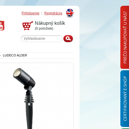
Prihlásenie
Registrácia
English
Nákupný košík
(0 položiek)
»
LUDECO ALDER