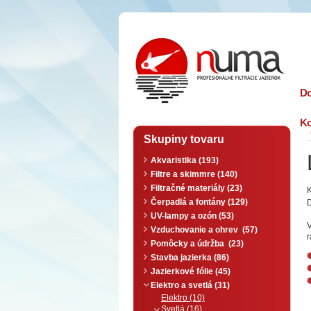
n
uma
D
Ko
Skupiny tovaru
Akvaristika (193)
Filtre a skimmre (140)
Filtračné materiály (23)
K
Čerpadlá a fontány (129)
D
UV-lampy a ozón (53)
V
Vzduchovanie a ohrev (57)
r
Pomôcky a údržba (23)
Stavba jazierka (86)
Jazierkové fólie (45)
Elektro a svetlá (31)
Elektro (10)
Svetlá (16)