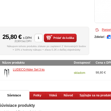
Porovn
25,80
€
Zdielať:
s DPH
20,98 € bez DPH
Nákupom tohoto produktu získate po zaplatení 2 Vernostných bodov
= 10% z hodnoty nákupu = zľava 0.2€ z ďaľšej objednávky
Názov produktu
Dostupnosť
Cena s D
LUDECO Alder Set 3 ks
98,80 €
skladom
Súvisiace
Fotky
Videá
Návod
Spýtajte sa na produk
Súvisiace produkty
produkty