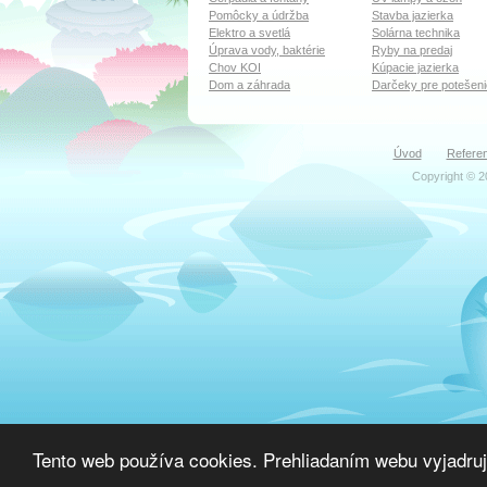
Pomôcky a údržba
Stavba jazierka
Elektro a svetlá
Solárna technika
Úprava vody, baktérie
Ryby na predaj
Chov KOI
Kúpacie jazierka
Dom a záhrada
Darčeky pre potešeni
Úvod
Referen
Copyright © 2
Tento web používa cookies. Prehliadaním webu vyjadruj