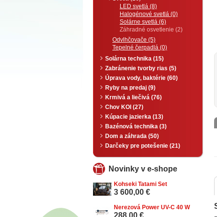
LED svetlá (8)
Halogénové svetlá (0)
Solárne svetlá (6)
Záhradné osvetlenie (2)
Odvlhčovače (5)
Tepelné čerpadlá (0)
Solárna technika (15)
Zabránenie tvorby rias (5)
Úprava vody, baktérie (60)
Ryby na predaj (9)
Krmivá a liečivá (76)
Chov KOI (27)
Kúpacie jazierka (13)
Bazénová technika (3)
Dom a záhrada (50)
Darčeky pre potešenie (21)
Novinky v e-shope
Kohseki Tatami Set
3 600,00 €
Nerezová Power UV-C 40 W
288,00 €