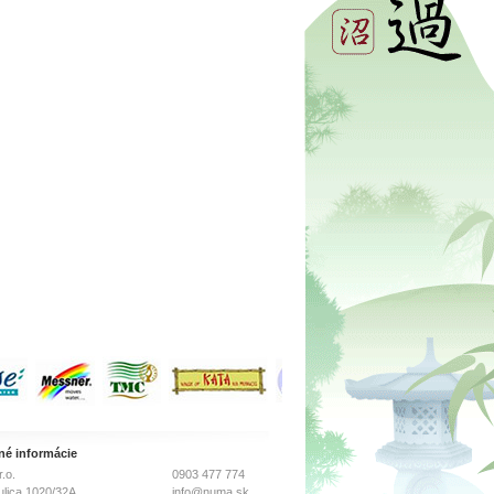
né informácie
.o.
0903 477 774
ulica 1020/32A
info@numa.sk