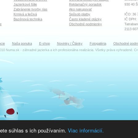
Jazierkové fólie
Reklamačný poriadok
930 40
Š
Zabránenie tvorby rias
Ako nakupovať
Krmivá a liečivá
Spôsob platby
IČO: 36 
Bazénová technika
Často kladené otázky
IČ DPH:
e
Obchodné podmienky
Tatraban
2113 60
OR Okre
cie
Naša ponuka
E-shop
Novinky / Články
Fotogaléria
Obchodné podm
Oddiel: S
010 Numa.sk - záhradné jazierka a ich profesionálna realizácia. Všetky práva vyhradené. C
TEAM
Ing. Dal
Konateľ
katrenia
Ing. Zu
Účtovné 
faktury(
Ján Ceh
Montáž a
servis(z
Peter A
Výdaj to
ete súhlas s ich používaním.
Viac informácií.
sklad(za