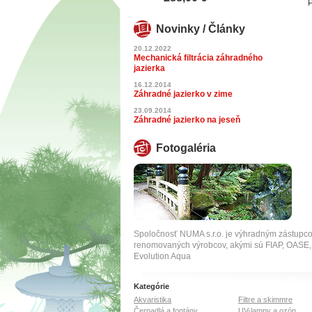
P
Novinky / Články
20.12.2022
Mechanická filtrácia záhradného
jazierka
16.12.2014
Záhradné jazierko v zime
23.09.2014
Záhradné jazierko na jeseň
Fotogaléria
Spoločnosť NUMA s.r.o. je výhradným zástupc
renomovaných výrobcov, akými sú FIAP, OA
Evolution Aqua
Kategórie
Akvaristika
Filtre a skimmre
Čerpadlá a fontány
UV-lampy a ozón