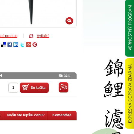
ať produkt
Vytlačiť
PH
Strážiť
t
Našli ste lepšiu cenu?
Komentáre