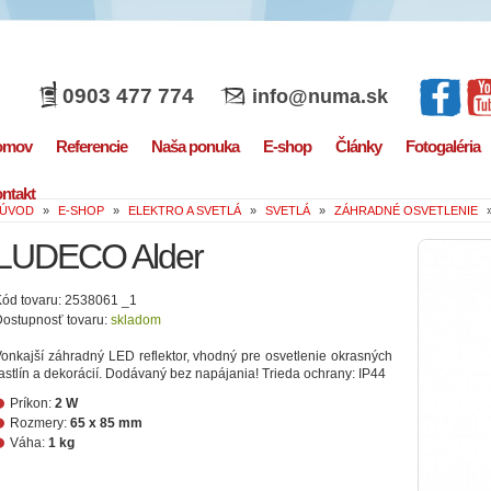
0903 477 774
info@numa.sk
omov
Referencie
Naša ponuka
E-shop
Články
Fotogaléria
ntakt
ÚVOD
»
E-SHOP
»
ELEKTRO A SVETLÁ
»
SVETLÁ
»
ZÁHRADNÉ OSVETLENIE
LUDECO Alder
ód tovaru: 2538061 _1
ostupnosť tovaru:
skladom
onkajší záhradný LED reflektor, vhodný pre osvetlenie okrasných
astlín a dekorácií. Dodávaný bez napájania! Trieda ochrany: IP44
Príkon:
2 W
Rozmery:
65 x 85 mm
Váha:
1 kg