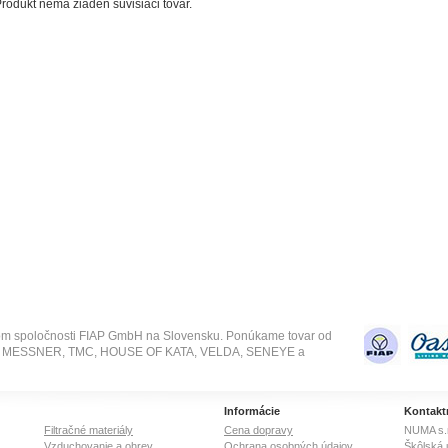
rodukt nemá žiaden súvisiaci tovar.
om spoločnosti FIAP GmbH na Slovensku. Ponúkame tovar od
SE, MESSNER, TMC, HOUSE OF KATA, VELDA, SENEYE a
Informácie
Kontakt
Filtračné materiály
Cena dopravy
NUMA s.r
Vzduchovanie a ohrev
Ochrana osobných údajov
Škôlská 