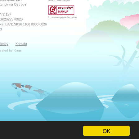
tvrtok na Ostrove
772 127
U nás nakupujete bezpečne
 SK2022370020
ka IBAN: SK26 1100 0000 0026
73
sného súdu Prešov
ienky
Kontakt
ro, Vložka číslo: 18569/P
reated by
Krea
.
ibor Katreniak
k(zavináč)numa.sk
zana Máčiková
oddelenie
zavináč)numa.sk
ula
 servis
avináč)numa.sk
lman
varu, sklad
OK
vináč)numa.sk