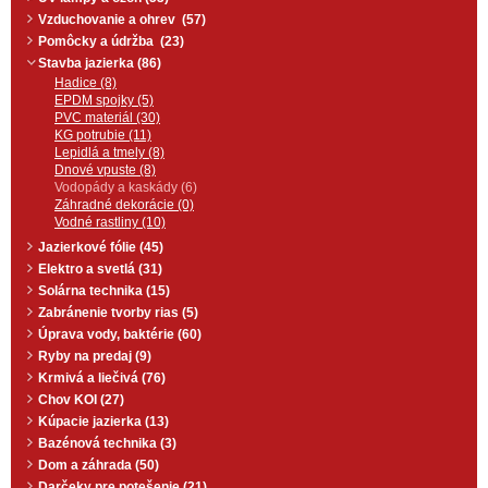
Vzduchovanie a ohrev (57)
Pomôcky a údržba (23)
Stavba jazierka (86)
Hadice (8)
EPDM spojky (5)
PVC materiál (30)
KG potrubie (11)
Lepidlá a tmely (8)
Dnové vpuste (8)
Vodopády a kaskády (6)
Záhradné dekorácie (0)
Vodné rastliny (10)
Jazierkové fólie (45)
Elektro a svetlá (31)
Solárna technika (15)
Zabránenie tvorby rias (5)
Úprava vody, baktérie (60)
Ryby na predaj (9)
Krmivá a liečivá (76)
Chov KOI (27)
Kúpacie jazierka (13)
Bazénová technika (3)
Dom a záhrada (50)
Darčeky pre potešenie (21)