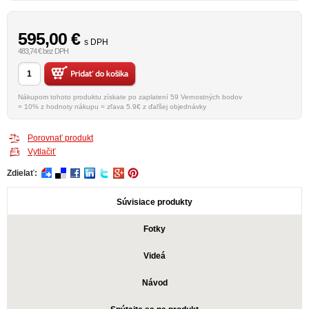
595,00
€
s DPH
483,74 € bez DPH
Nákupom tohoto produktu získate po zaplatení 59 Vernostných bodov
= 10% z hodnoty nákupu = zľava 5.9€ z ďaľšej objednávky
Porovnať produkt
Vytlačiť
Zdielať:
Súvisiace produkty
Fotky
Videá
Návod