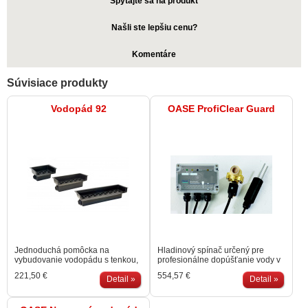
Spýtajte sa na produkt
Našli ste lepšiu cenu?
Komentáre
Súvisiace produkty
Vodopád 92
OASE ProfiClear Guard
Jednoduchá pomôcka na
Hladinový spínač určený pre
vybudovanie vodopádu s tenkou,
profesionálne dopúšťanie vody v
pravidelnou blanou. Je možné ju
jazierku či kúpacom biobazéne.
221,50 €
554,57 €
ľahko kamuflovať kameňmi, alebo
Detail »
Udržiava úroveň vodnej hladiny
Detail »
zamurovať do steny (viď foto
na rovnakej úrovni. Ideálne pre
príloha). Vodopad 92 = rozmery:
gravitačné zapojenie. Montáž cez