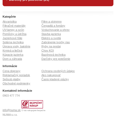
Kategórie
Akvaristika
Filtre a skimmre
Filtračné materiály
Čerpadlá a fontány
UV-lampy a ozón
Vzduchovanie a ohrev
Pomôcky a údržba
Stavba jazierka
Jazierkové fólie
Elektro a svetlá
Solárna technika
Zabránenie tvorby rias
Úprava vody, baktérie
Ryby na predaj
Krmivá a liečivá
Chov KOI
Kúpacie jazierka
Bazénová technika
Dom a záhrada
Darčeky pre potešenie
Informácie
Cena dopravy
Ochrana osobných údajov
Reklamačný poriadok
Ako nakupovať
Spôsob platby
Často kladené otázky
Obchodné podmienky
Kontaktné informácie
0903 477 774
info@numa.sk
U nás nakupujete bezpečne
NUMA s.r.o.