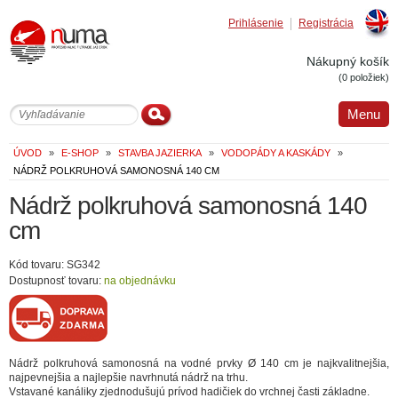
Prihlásenie
Registrácia
Englis
Nákupný košík
(0 položiek)
Menu
ÚVOD
»
E-SHOP
»
STAVBA JAZIERKA
»
VODOPÁDY A KASKÁDY
»
NÁDRŽ POLKRUHOVÁ SAMONOSNÁ 140 CM
Nádrž polkruhová samonosná 140
cm
Kód tovaru: SG342
Dostupnosť tovaru:
na objednávku
Nádrž polkruhová samonosná na vodné prvky Ø 140 cm je najkvalitnejšia,
najpevnejšia a najlepšie navrhnutá nádrž na trhu.
Vstavané kanáliky zjednodušujú prívod hadičiek do vrchnej časti základne.