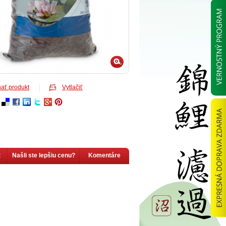
ať produkt
Vytlačiť
t
Našli ste lepšiu cenu?
Komentáre