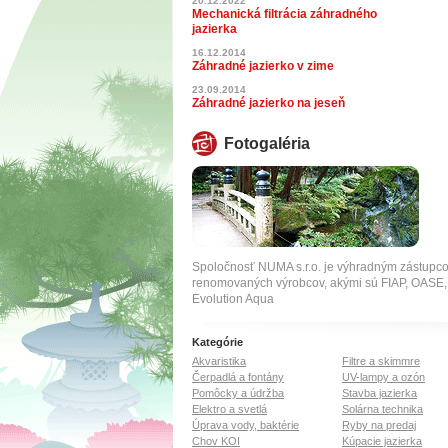
20.12.2022
Mechanická filtrácia záhradného
jazierka
16.12.2014
Záhradné jazierko v zime
23.09.2014
Záhradné jazierko na jeseň
Fotogaléria
Spoločnosť NUMA s.r.o. je výhradným zástupc
renomovaných výrobcov, akými sú FIAP, OA
Evolution Aqua
Kategórie
Akvaristika
Filtre a skimmre
Čerpadlá a fontány
UV-lampy a ozón
Pomôcky a údržba
Stavba jazierka
Elektro a svetlá
Solárna technika
Úprava vody, baktérie
Ryby na predaj
Chov KOI
Kúpacie jazierka