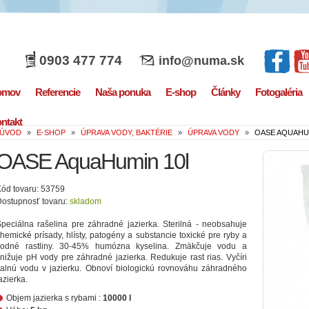
0903 477 774
info@numa.sk
omov
Referencie
Naša ponuka
E-shop
Články
Fotogaléria
ntakt
ÚVOD
»
E-SHOP
»
ÚPRAVA VODY, BAKTÉRIE
»
ÚPRAVA VODY
»
OASE AQUAHU
OASE AquaHumin 10l
ód tovaru: 53759
ostupnosť tovaru:
skladom
peciálna rašelina pre záhradné jazierka. Sterilná - neobsahuje
hemické prísady, hlísty, patogény a substancie toxické pre ryby a
vodné rastliny. 30-45% humózna kyselina. Zmäkčuje vodu a
nižuje pH vody pre záhradné jazierka. Redukuje rast rias. Vyčíri
alnú vodu v jazierku. Obnoví biologickú rovnováhu záhradného
azierka.
Objem jazierka s rybami :
10000 l