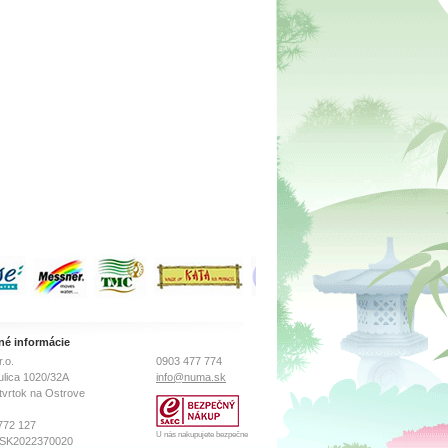
né informácie
.o.
0903 477 774
ulica 1020/32A
info@numa.sk
tvrtok na Ostrove
772 127
U nás nakupujete bezpečne
 SK2022370020