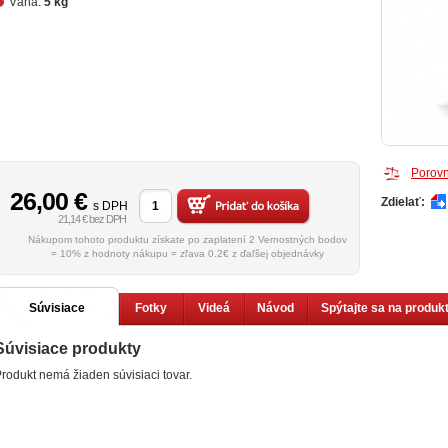
Váha:
5 kg
Porovn
26,00
€
Zdielať:
s DPH
21,14 € bez DPH
Nákupom tohoto produktu získate po zaplatení 2 Vernostných bodov
= 10% z hodnoty nákupu = zľava 0.2€ z ďaľšej objednávky
Súvisiace
Fotky
Videá
Návod
Spýtajte sa na produk
Súvisiace produkty
produkty
rodukt nemá žiaden súvisiaci tovar.