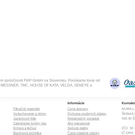
om spoločnosti FIAP GmbH na Slovensku. Ponúkame tovar od
SE, MESSNER, TMC, HOUSE OF KATA, VELDA, SENEYE a
Informácie
Kontakt
Filtračné materiály
Cena dopravy
NUMA s.r
Vzduchovanie a ohrev
Ochrana osobných údajov
Škôlská 
Jazierkové fólie
Reklamačný poriadok
930 40
Š
Zabránenie tvorby rias
Ako nakupovať
Krmivá a liečivá
Spôsob platby
IČO: 36 
Bazénová technika
Často kladené otázky
IČ DPH: