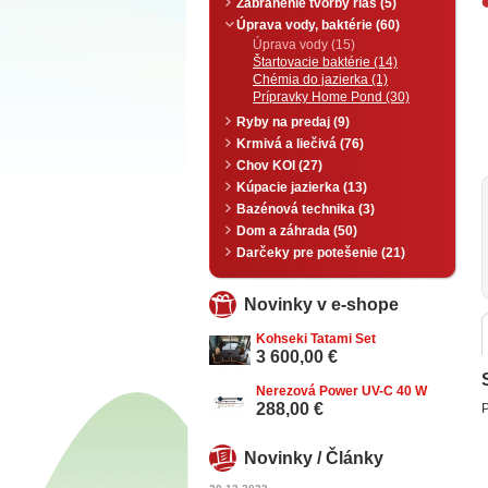
Zabránenie tvorby rias (5)
Úprava vody, baktérie (60)
Úprava vody (15)
Štartovacie baktérie (14)
Chémia do jazierka (1)
Prípravky Home Pond (30)
Ryby na predaj (9)
Krmivá a liečivá (76)
Chov KOI (27)
Kúpacie jazierka (13)
Bazénová technika (3)
Dom a záhrada (50)
Darčeky pre potešenie (21)
Novinky v e-shope
Kohseki Tatami Set
3 600,00 €
Nerezová Power UV-C 40 W
288,00 €
P
Novinky / Články