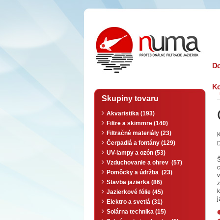
n
uma
D
Ko
Skupiny tovaru
Akvaristika (193)
Filtre a skimmre (140)
Filtračné materiály (23)
K
Čerpadlá a fontány (129)
D
UV-lampy a ozón (53)
Š
Vzduchovanie a ohrev (57)
c
Pomôcky a údržba (23)
Stavba jazierka (86)
z
k
Jazierkové fólie (45)
j
Elektro a svetlá (31)
Solárna technika (15)