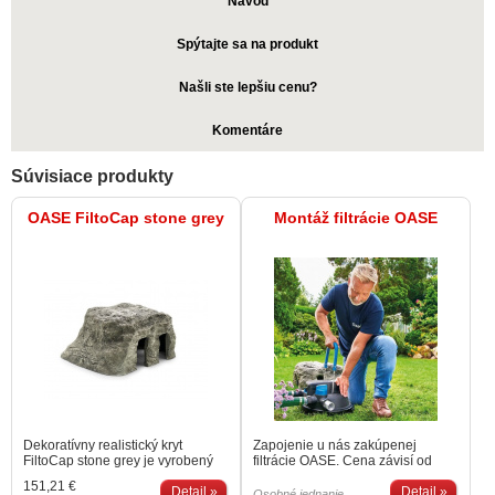
Návod
Spýtajte sa na produkt
Našli ste lepšiu cenu?
Komentáre
Súvisiace produkty
OASE FiltoCap stone grey
Montáž filtrácie OASE
Dekoratívny realistický kryt
Zapojenie u nás zakúpenej
FiltoCap stone grey je vyrobený
filtrácie OASE. Cena závisí od
zo syntetického materiálu s
typu filtrácie a vzdialenosti od nás
151,21 €
efektom šedej skaly. Je vyrobený
Detail »
(Poprad alebo Bratislava).
Detail »
Osobné jednanie