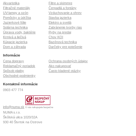
Akvaristika
Filtre a skimmre
Filtračné materiály
Čerpadlá a fontány
UV-lampy a ozón
Vzduchovanie a ohrev
Pomôcky a údržba
Stavba jazierka
Jazierkové fólie
Elektro a svetlá
Solárna technika
Zabránenie tvorby rias
Úprava vody, baktérie
Ryby na predaj
Krmivá a liečivá
Chov KOI
Kúpacie jazierka
Bazénová technika
Dom a záhrada
Darčeky pre potešenie
Informácie
Cena dopravy
Ochrana osobných údajov
Reklamačný poriadok
Ako nakupovať
Spôsob platby
Často kladené otázky
Obchodné podmienky
Kontaktné informácie
0903 477 774
info@numa.sk
U nás nakupujete bezpečne
NUMA s.r.o.
Škôlská ulica 1020/32A
930 40
Štvrtok na Ostrove
IČO: 36 772 127