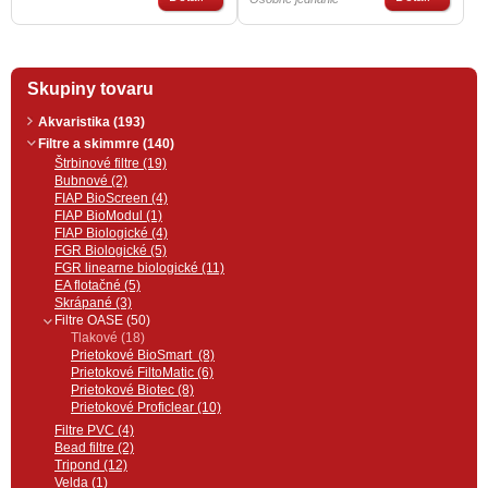
z materiálu odolného voči
Informujte sa cez kontaktný
poveternostným podmienkam.
formulár ohľadom ceny a termínu.
Efekt prírodnej sivej skaly, ktorá
splynie s okolím jazierka. Slúži na
prekrytie vrchnej časti tlakových
Skupiny tovaru
filtrov série FiltoClear.
Kompatibilný s týmito filtrami
OASE: FiltoClear 5000, 13000,
Akvaristika (193)
19000, 31000
Filtre a skimmre (140)
Štrbinové filtre (19)
Bubnové (2)
FIAP BioScreen (4)
FIAP BioModul (1)
FIAP Biologické (4)
FGR Biologické (5)
FGR linearne biologické (11)
EA flotačné (5)
Skrápané (3)
Filtre OASE (50)
Tlakové (18)
Prietokové BioSmart (8)
Prietokové FiltoMatic (6)
Prietokové Biotec (8)
Prietokové Proficlear (10)
Filtre PVC (4)
Bead filtre (2)
Tripond (12)
Velda (1)