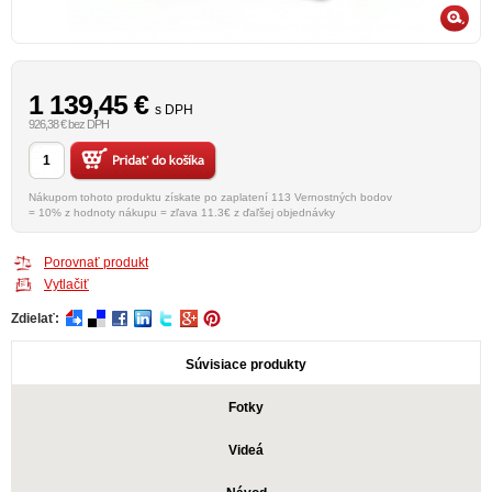
1 139,45
€
s DPH
926,38 € bez DPH
Nákupom tohoto produktu získate po zaplatení 113 Vernostných bodov
= 10% z hodnoty nákupu = zľava 11.3€ z ďaľšej objednávky
Porovnať produkt
Vytlačiť
Zdielať:
Súvisiace produkty
Fotky
Videá