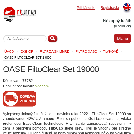
Prihlásenie
Registrácia
Englis
Nákupný košík
(0 položiek)
Menu
ÚVOD
»
E-SHOP
»
FILTRE A SKIMMRE
»
FILTRE OASE
»
TLAKOVÉ
»
OASE FILTOCLEAR SET 19000
OASE FiltoClear Set 19000
Kód tovaru: 77782
Dostupnosť tovaru:
skladom
Vylepšený tlakový filtračný set – novinka roku 2022 - FiltoClear Set 19000 so
zabudovanou 42W UV-lampou. Filter sa pohodlne čistí bez otváranie, vďaka
prelomovej Easy-Clean-Technológie. Filter sa dá zamaskovať zapustením v
zemi a prekrytím pomocou FiltoCap stone grey. Filter je vhodný pre stredne
veľké jazierka. Pri jeho čistení sa peny vypláchnu pomocou páky na veku filtra