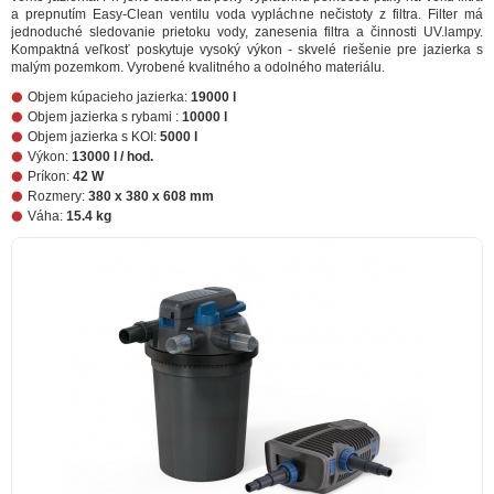
a prepnutím Easy-Clean ventilu voda vypláchne nečistoty z filtra. Filter má
jednoduché sledovanie prietoku vody, zanesenia filtra a činnosti UV.lampy.
Kompaktná veľkosť poskytuje vysoký výkon - skvelé riešenie pre jazierka s
malým pozemkom. Vyrobené kvalitného a odolného materiálu.
Objem kúpacieho jazierka:
19000 l
Objem jazierka s rybami :
10000 l
Objem jazierka s KOI:
5000 l
Výkon:
13000 l / hod.
Príkon:
42 W
Rozmery:
380 x 380 x 608 mm
Váha:
15.4 kg