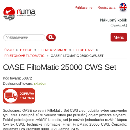
Prihlásenie
Registrácia
Englis
Nákupný košík
(0 položiek)
Menu
ÚVOD
»
E-SHOP
»
FILTRE A SKIMMRE
»
FILTRE OASE
»
PRIETOKOVÉ FILTOMATIC
»
OASE FILTOMATIC 25000 CWS SET
OASE FiltoMatic 25000 CWS Set
Kód tovaru: 50872
Dostupnosť tovaru:
skladom
Spoločnosť OASE so setmi FiltoMatic Set CWS zjednodušila výber správneho
typu filtra. Dostupné sú tri veľkosti filtrov pre príslušný objem jazierka s rybami.
Pokiaľ potrebujeme zväčšiť kapacitu, set je možné jednoducho rozšíriť kúpou
OxyTex CWS. Technické informácie: Filter: FiltoMatic 25000 CWS. Čerpadlo:
Aquamax Eco Premium 8000. UVC-lampa: 24 W.