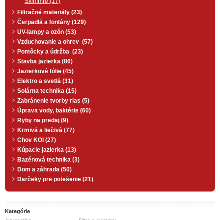
Skimmre (17)
Filtračné materiály (23)
Čerpadlá a fontány (129)
UV-lampy a ozón (53)
Vzduchovanie a ohrev (57)
Pomôcky a údržba (23)
Stavba jazierka (86)
Jazierkové fólie (45)
Elektro a svetlá (31)
Solárna technika (15)
Zabránenie tvorby rias (5)
Úprava vody, baktérie (60)
Ryby na predaj (9)
Krmivá a liečivá (77)
Chov KOI (27)
Kúpacie jazierka (13)
Bazénová technika (3)
Dom a záhrada (50)
Darčeky pre potešenie (21)
Kategórie