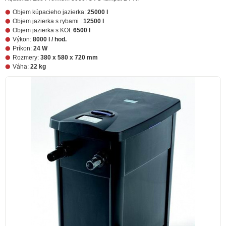
Objem kúpacieho jazierka:
25000 l
Objem jazierka s rybami :
12500 l
Objem jazierka s KOI:
6500 l
Výkon:
8000 l / hod.
Príkon:
24 W
Rozmery:
380 x 580 x 720 mm
Váha:
22 kg