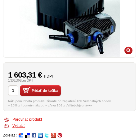
1 603,31
€
s DPH
1 303,50 € bez DPH
Nákupom tohoto produktu získate po zaplatení 160 Vernostných bodov
= 10% z hodnoty nákupu = zľava 16€ z ďaľšej objednávky
Porovnať produkt
Vytlačiť
Zdielať: