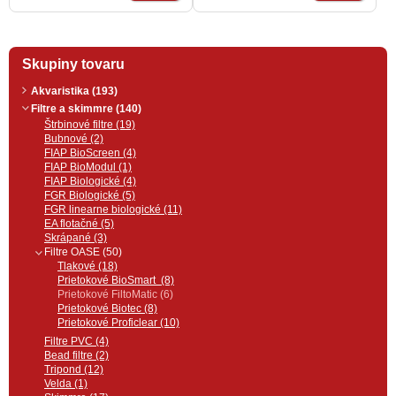
násobku 5m. Celý bal = 30m.
Skupiny tovaru
Akvaristika (193)
Filtre a skimmre (140)
Štrbinové filtre (19)
Bubnové (2)
FIAP BioScreen (4)
FIAP BioModul (1)
FIAP Biologické (4)
FGR Biologické (5)
FGR linearne biologické (11)
EA flotačné (5)
Skrápané (3)
Filtre OASE (50)
Tlakové (18)
Prietokové BioSmart (8)
Prietokové FiltoMatic (6)
Prietokové Biotec (8)
Prietokové Proficlear (10)
Filtre PVC (4)
Bead filtre (2)
Tripond (12)
Velda (1)