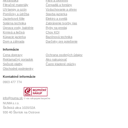
Akvaristika
Filtre a skimmre
Filtračné materiály
Čerpadlá a fontány
UV-lampy a ozón
Vzduchovanie a ohrev
Pomôcky a údržba
Stavba jazierka
Jazierkové fólie
Elektro a svetlá
Solárna technika
Zabránenie tvorby rias
Úprava vody, baktérie
Ryby na predaj
Krmivá a liečivá
Chov KOI
Kúpacie jazierka
Bazénová technika
Dom a záhrada
Darčeky pre potešenie
Informácie
Cena dopravy
Ochrana osobných údajov
Reklamačný poriadok
Ako nakupovať
Spôsob platby
Často kladené otázky
Obchodné podmienky
Kontaktné informácie
0903 477 774
info@numa.sk
U nás nakupujete bezpečne
NUMA s.r.o.
Škôlská ulica 1020/32A
930 40
Štvrtok na Ostrove
IČO: 36 772 127
IČ DPH: SK2022370020