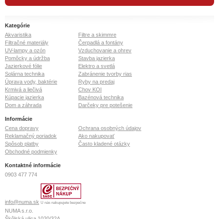
Kategórie
Akvaristika
Filtre a skimmre
Filtračné materiály
Čerpadlá a fontány
UV-lampy a ozón
Vzduchovanie a ohrev
Pomôcky a údržba
Stavba jazierka
Jazierkové fólie
Elektro a svetlá
Solárna technika
Zabránenie tvorby rias
Úprava vody, baktérie
Ryby na predaj
Krmivá a liečivá
Chov KOI
Kúpacie jazierka
Bazénová technika
Dom a záhrada
Darčeky pre potešenie
Informácie
Cena dopravy
Ochrana osobných údajov
Reklamačný poriadok
Ako nakupovať
Spôsob platby
Často kladené otázky
Obchodné podmienky
Kontaktné informácie
0903 477 774
info@numa.sk
U nás nakupujete bezpečne
NUMA s.r.o.
Škôlská ulica 1020/32A