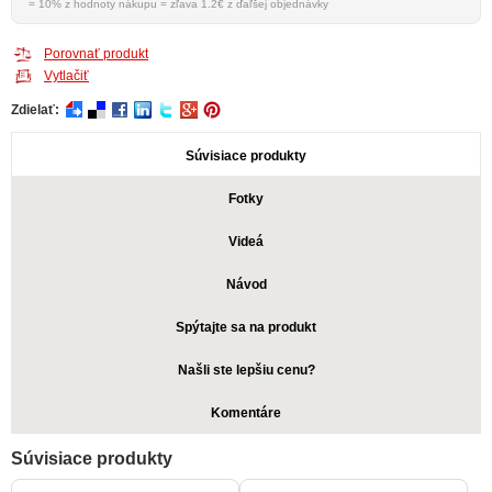
= 10% z hodnoty nákupu = zľava 1.2€ z ďaľšej objednávky
Porovnať produkt
Vytlačiť
Zdielať:
Súvisiace produkty
Fotky
Videá
Návod
Spýtajte sa na produkt
Našli ste lepšiu cenu?
Komentáre
Súvisiace produkty