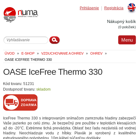
Prihlásenie
Registrácia
Englis
Nákupný košík
(0 položiek)
Menu
ÚVOD
»
E-SHOP
»
VZDUCHOVANIE A OHREV
»
OHREV
»
OASE ICEFREE THERMO 330
OASE IceFree Thermo 330
Kód tovaru: 51231
Dostupnosť tovaru:
skladom
IceFree Thermo 330 s integrovaným snímačom zamrznutia hladiny zabezpečí
Vaše jazierko po celú zimu. Je bezpečný pre použitie v teplotách klesajúcich
až do -20°C. Extrémne tichá prevádzka. Oblasť bez ľadu nezávislá od vodnej
hladiny. Neochladzuje vodu z hĺbky. Plavák je vyrobený z kvalitného
extrudovaného polystyrénu. 10m kábel súčasťou dodávky.