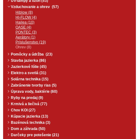
UV-lampy a ozón (53)
pre Vaše ryby behom zimných
mesiacov. Pre najvyššiu účinnosť
Vzduchovanie a ohrev (57)
je vhodné začať s aplikáciou
Hiblow (8)
skoro na jeseň. Balenie: 1liter + 4
HI-FLOW (4)
sáčky
Hailea (10)
OASE (4)
PONTEC (3)
Aerátory (1)
Príslušenstvo (19)
Ohrev (8)
Pomôcky a údržba (23)
Stavba jazierka (86)
Jazierkové fólie (45)
Elektro a svetlá (31)
Solárna technika (15)
Zabránenie tvorby rias (5)
Úprava vody, baktérie (60)
Ryby na predaj (9)
Krmivá a liečivá (77)
Chov KOI (27)
Kúpacie jazierka (13)
Bazénová technika (3)
Dom a záhrada (50)
Darčeky pre potešenie (21)