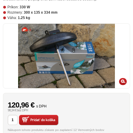
Príkon:
330 W
Rozmery:
300 x 135 x 334 mm
Váha:
1.25 kg
120,96
€
s DPH
98,34 € bez DPH
Nákupom tohoto produktu získate po zaplatení 12 Vernostných bodov