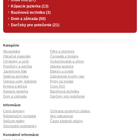
Chov KOI (27)
Kúpacie jazierka (13)
Bazénová technika (3)
Dom a záhrada (50)
Darčeky pre potešenie (21)
Kategórie
Akvaristika
Filtre a skimmre
Filtračné materiály
Čerpadlá a fontány
UV-lampy a ozón
Vzduchovanie a ohrev
Pomôcky a údržba
Stavba jazierka
Jazierkové fólie
Elektro a svetlá
Solárna technika
Zabránenie tvorby rias
Úprava vody, baktérie
Ryby na predaj
Krmivá a liečivá
Chov KOI
Kúpacie jazierka
Bazénová technika
Dom a záhrada
Darčeky pre potešenie
Informácie
Cena dopravy
Ochrana osobných údajov
Reklamačný poriadok
Ako nakupovať
Spôsob platby
Často kladené otázky
Obchodné podmienky
Kontaktné informácie