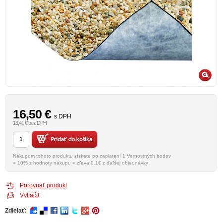
16,50
€
s DPH
13,41 € bez DPH
Nákupom tohoto produktu získate po zaplatení 1 Vernostných bodov
= 10% z hodnoty nákupu = zľava 0.1€ z ďaľšej objednávky
Porovnať produkt
Vytlačiť
Zdielať: