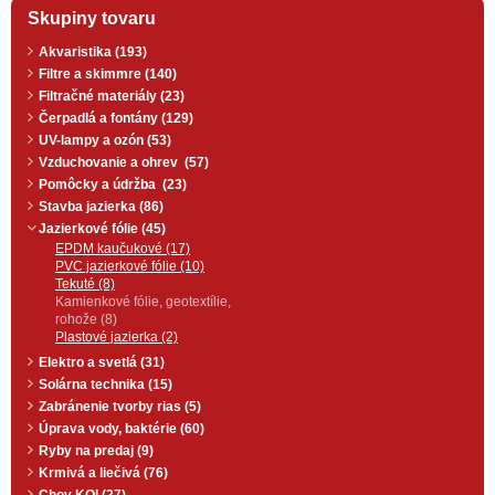
Skupiny tovaru
Akvaristika (193)
Filtre a skimmre (140)
Filtračné materiály (23)
Čerpadlá a fontány (129)
UV-lampy a ozón (53)
Vzduchovanie a ohrev (57)
Pomôcky a údržba (23)
Stavba jazierka (86)
Jazierkové fólie (45)
EPDM kaučukové (17)
PVC jazierkové fólie (10)
Tekuté (8)
Kamienkové fólie, geotextílie,
rohože (8)
Plastové jazierka (2)
Elektro a svetlá (31)
Solárna technika (15)
Zabránenie tvorby rias (5)
Úprava vody, baktérie (60)
Ryby na predaj (9)
Krmivá a liečivá (76)