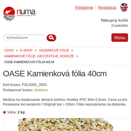
Prihlásenie
Registrácia
Englis
Nákupný košík
(0 položiek)
Menu
ÚVOD
»
E-SHOP
»
JAZIERKOVÉ FÓLIE
»
KAMIENKOVÉ FÓLIE, GEOTEXTÍLIE, ROHOŽE
»
OASE KAMIENKOVÁ FÓLIA 40CM
OASE Kamienková fólia 40cm
Kód tovaru: FOL0005_0001
Dostupnosť tovaru:
skladom
Ideálna na maskovanie strmých brehov. Hrúbka PVC fólie 0,5mm. Cena za bm.
Posielame len kuriérom ! Originál bal = 20bm. Fólie neposielame na dobierku.
Váha:
2 kg