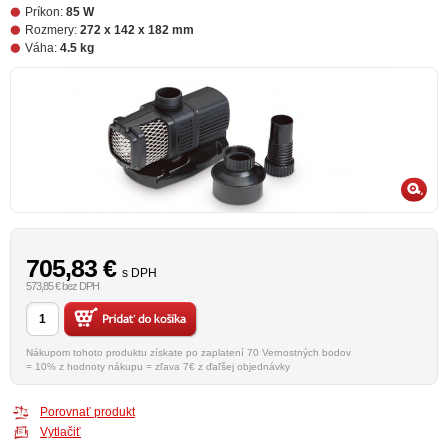
Príkon:
85 W
Rozmery:
272 x 142 x 182 mm
Váha:
4.5 kg
705,83
€
s DPH
573,85 € bez DPH
Nákupom tohoto produktu získate po zaplatení 70 Vernostných bodov
= 10% z hodnoty nákupu = zľava 7€ z ďaľšej objednávky
Porovnať produkt
Vytlačiť