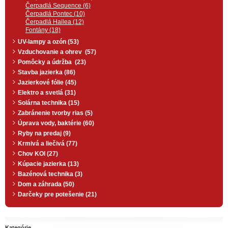
Čerpadlá Sequence (6)
Čerpadlá Pontec (10)
Čerpadlá Hailea (12)
Fontány (18)
UV-lampy a ozón (53)
Vzduchovanie a ohrev (57)
Pomôcky a údržba (23)
Stavba jazierka (86)
Jazierkové fólie (45)
Elektro a svetlá (31)
Solárna technika (15)
Zabránenie tvorby rias (5)
Úprava vody, baktérie (60)
Ryby na predaj (9)
Krmivá a liečivá (77)
Chov KOI (27)
Kúpacie jazierka (13)
Bazénová technika (3)
Dom a záhrada (50)
Darčeky pre potešenie (21)
Kategórie