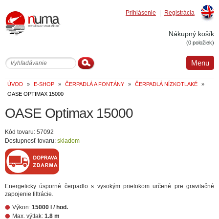
Prihlásenie
Registrácia
Englis
Nákupný košík
(0 položiek)
Menu
ÚVOD
»
E-SHOP
»
ČERPADLÁ A FONTÁNY
»
ČERPADLÁ NÍZKOTLAKÉ
»
OASE OPTIMAX 15000
OASE Optimax 15000
Kód tovaru: 57092
Dostupnosť tovaru:
skladom
Energeticky úsporné čerpadlo s vysokým prietokom určené pre gravitačné
zapojenie filtrácie.
Výkon:
15000 l / hod.
Max. výtlak:
1.8 m