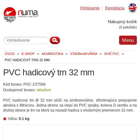
Prihlásenie
Registrácia
Englis
Nákupný košík
(0 položiek)
Menu
ÚVOD
»
E-SHOP
»
AKVARISTIKA
»
STAVBA AKVÁRIA
»
SIVÉ PVC
»
PVC HADICOVÝ TRN 32 MM
PVC hadicový trn 32 mm
Kód tovaru: PVC-237566
Dostupnosť tovaru:
skladom
PVC hadicový trn Ø 32 mm slúži na profesionálne, dlhotrvajúce prepojenie
akvária s filtráciou. Jedna strana sa vlepí do PVC spojky, kolena či ventilu a na
druhej strane je trn na ktorý sa nasadí hadica s vnútorným priemerom 32 mm.
Váha:
0.1 kg