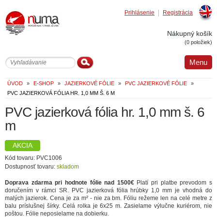
Prihlásenie
Registrácia
Englis
Nákupný košík
(0 položiek)
Menu
ÚVOD
»
E-SHOP
»
JAZIERKOVÉ FÓLIE
»
PVC JAZIERKOVÉ FÓLIE
»
PVC JAZIERKOVÁ FÓLIA HR. 1,0 MM Š. 6 M
PVC jazierková fólia hr. 1,0 mm š. 6
m
AKCIA
Kód tovaru: PVC1006
Dostupnosť tovaru:
skladom
Doprava zdarma pri hodnote fólie nad 1500€
Platí pri platbe prevodom s
doručením v rámci SR. PVC jazierková fólia hrúbky 1,0 mm je vhodná do
malých jazierok. Cena je za m² - nie za bm. Fóliu režeme len na celé metre z
balu príslušnej šírky. Celá rolka je 6x25 m. Zasielame výlučne kuriérom, nie
poštou. Fólie neposielame na dobierku.