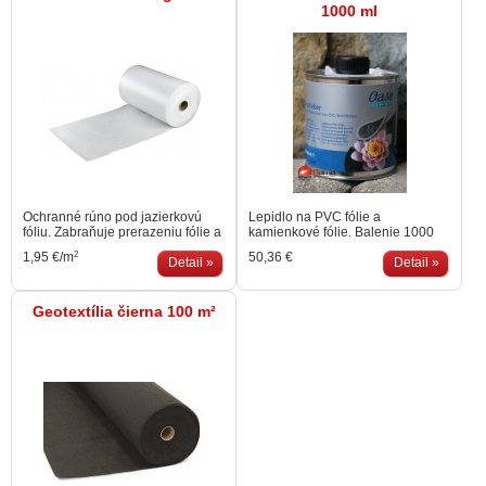
1000 ml
Ochranné rúno pod jazierkovú
Lepidlo na PVC fólie a
fóliu. Zabraňuje prerazeniu fólie a
kamienkové fólie. Balenie 1000
vyrovnáva podklad pod fóliu.
ml
2
1,95 €/m
50,36 €
Šírka 2 metre, cena za m².
Detail »
Detail »
Zasielame výlučne kuriérom.
Geotextília čierna 100 m²