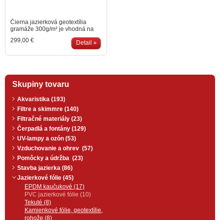
Čierna jazierková geotextília
gramáže 300g/m² je vhodná na
ochranu jazierkovej fólie pri
299,00 €
kladení obkladových skál na
Detail »
brehy jazierka. Oproti klasickej
bielej geotextílii nepresvitá medzi
kameňmi na čiernej jazierkovej
fólii. Cena za bal šírky 1,60m.
Doprava zdarma pri hodnote
Skupiny tovaru
geotextílie nad 1500€
Akvaristika (193)
Filtre a skimmre (140)
Filtračné materiály (23)
Čerpadlá a fontány (129)
UV-lampy a ozón (53)
Vzduchovanie a ohrev (57)
Pomôcky a údržba (23)
Stavba jazierka (86)
Jazierkové fólie (45)
EPDM kaučukové (17)
PVC jazierkové fólie (10)
Tekuté (8)
Kamienkové fólie, geotextílie,
rohože (8)