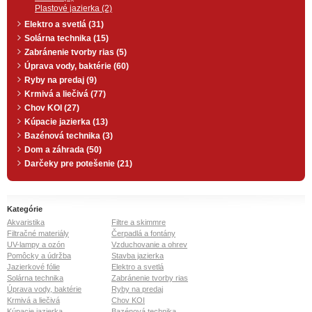
Plastové jazierka (2)
Elektro a svetlá (31)
Solárna technika (15)
Zabránenie tvorby rias (5)
Úprava vody, baktérie (60)
Ryby na predaj (9)
Krmivá a liečivá (77)
Chov KOI (27)
Kúpacie jazierka (13)
Bazénová technika (3)
Dom a záhrada (50)
Darčeky pre potešenie (21)
Kategórie
Akvaristika
Filtre a skimmre
Filtračné materiály
Čerpadlá a fontány
UV-lampy a ozón
Vzduchovanie a ohrev
Pomôcky a údržba
Stavba jazierka
Jazierkové fólie
Elektro a svetlá
Solárna technika
Zabránenie tvorby rias
Úprava vody, baktérie
Ryby na predaj
Krmivá a liečivá
Chov KOI
Kúpacie jazierka
Bazénová technika