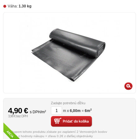
Váha:
1.30 kg
Zadajte potrebnú dĺžku
4,90
€
2
m x
6,00
m
=
6
m
2
s DPH/m
3,98 € bez DPH
Nákupom tohoto produktu získate po zaplatení 2 Vernostných bodov
= 10% z hodnoty nákupu = zľava 0.2€ z ďaľšej objednávky