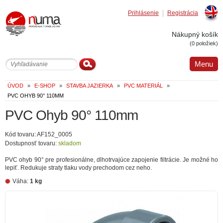
Prihlásenie
Registrácia
Englis
Nákupný košík
(0 položiek)
Menu
ÚVOD
»
E-SHOP
»
STAVBA JAZIERKA
»
PVC MATERIÁL
»
PVC OHYB 90° 110MM
PVC Ohyb 90° 110mm
Kód tovaru: AF152_0005
Dostupnosť tovaru:
skladom
PVC ohyb 90° pre profesionálne, dlhotrvajúce zapojenie filtrácie. Je možné ho
lepiť. Redukuje straty tlaku vody prechodom cez neho.
Váha:
1 kg