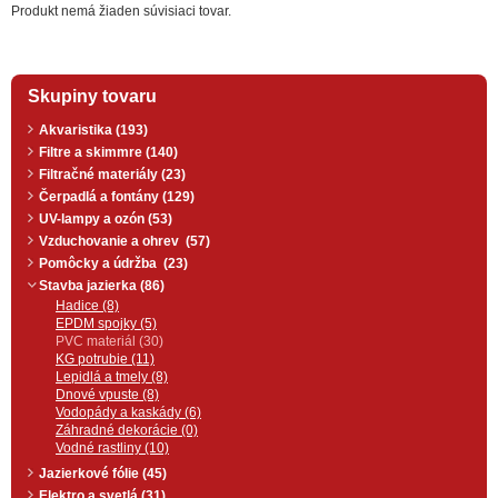
Produkt nemá žiaden súvisiaci tovar.
Skupiny tovaru
Akvaristika (193)
Filtre a skimmre (140)
Filtračné materiály (23)
Čerpadlá a fontány (129)
UV-lampy a ozón (53)
Vzduchovanie a ohrev (57)
Pomôcky a údržba (23)
Stavba jazierka (86)
Hadice (8)
EPDM spojky (5)
PVC materiál (30)
KG potrubie (11)
Lepidlá a tmely (8)
Dnové vpuste (8)
Vodopády a kaskády (6)
Záhradné dekorácie (0)
Vodné rastliny (10)
Jazierkové fólie (45)
Elektro a svetlá (31)