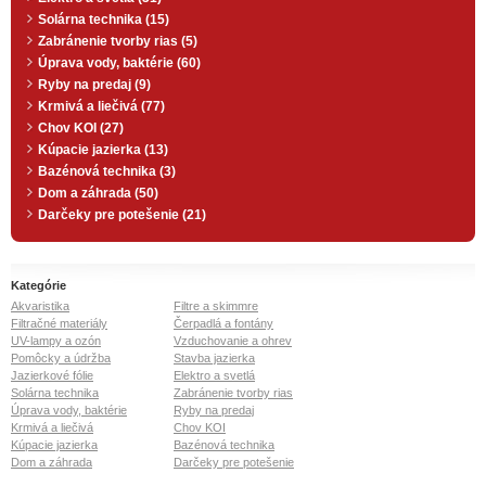
Solárna technika (15)
Zabránenie tvorby rias (5)
Úprava vody, baktérie (60)
Ryby na predaj (9)
Krmivá a liečivá (77)
Chov KOI (27)
Kúpacie jazierka (13)
Bazénová technika (3)
Dom a záhrada (50)
Darčeky pre potešenie (21)
Kategórie
Akvaristika
Filtre a skimmre
Filtračné materiály
Čerpadlá a fontány
UV-lampy a ozón
Vzduchovanie a ohrev
Pomôcky a údržba
Stavba jazierka
Jazierkové fólie
Elektro a svetlá
Solárna technika
Zabránenie tvorby rias
Úprava vody, baktérie
Ryby na predaj
Krmivá a liečivá
Chov KOI
Kúpacie jazierka
Bazénová technika
Dom a záhrada
Darčeky pre potešenie