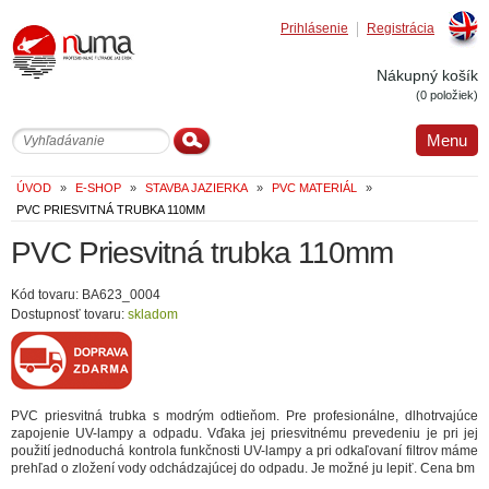
Prihlásenie
Registrácia
Englis
Nákupný košík
(0 položiek)
Menu
ÚVOD
»
E-SHOP
»
STAVBA JAZIERKA
»
PVC MATERIÁL
»
PVC PRIESVITNÁ TRUBKA 110MM
PVC Priesvitná trubka 110mm
Kód tovaru: BA623_0004
Dostupnosť tovaru:
skladom
PVC priesvitná trubka s modrým odtieňom. Pre profesionálne, dlhotrvajúce
zapojenie UV-lampy a odpadu. Vďaka jej priesvitnému prevedeniu je pri jej
použití jednoduchá kontrola funkčnosti UV-lampy a pri odkaľovaní filtrov máme
prehľad o zložení vody odchádzajúcej do odpadu. Je možné ju lepiť. Cena bm