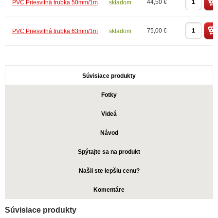
44,50 €
PVC Priesvitná trubka 50mm/1m
skladom
75,00 €
PVC Priesvitná trubka 63mm/1m
skladom
Súvisiace produkty
Fotky
Videá
Návod
Spýtajte sa na produkt
Našli ste lepšiu cenu?
Komentáre
Súvisiace produkty