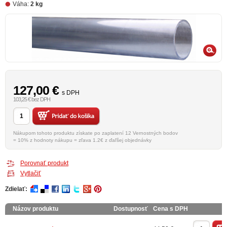
Váha:
2 kg
127,00
€
s DPH
103,25 € bez DPH
Nákupom tohoto produktu získate po zaplatení 12 Vernostných bodov
= 10% z hodnoty nákupu = zľava 1.2€ z ďaľšej objednávky
Porovnať produkt
Vytlačiť
Zdielať:
Názov produktu
Dostupnosť
Cena s DPH