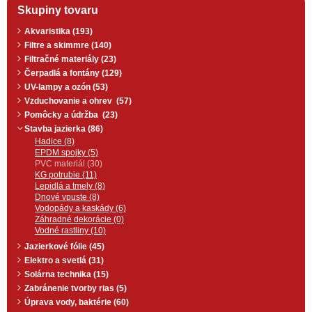
Skupiny tovaru
Akvaristika (193)
Filtre a skimmre (140)
Filtračné materiály (23)
Čerpadlá a fontány (129)
UV-lampy a ozón (53)
Vzduchovanie a ohrev (57)
Pomôcky a údržba (23)
Stavba jazierka (86)
Hadice (8)
EPDM spojky (5)
PVC materiál (30)
KG potrubie (11)
Lepidlá a tmely (8)
Dnové vpuste (8)
Vodopády a kaskády (6)
Záhradné dekorácie (0)
Vodné rastliny (10)
Jazierkové fólie (45)
Elektro a svetlá (31)
Solárna technika (15)
Zabránenie tvorby rias (5)
Úprava vody, baktérie (60)