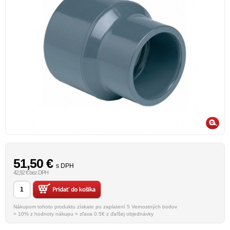
51,50
€
s DPH
42,92 € bez DPH
Nákupom tohoto produktu získate po zaplatení 5 Vernostných bodov
= 10% z hodnoty nákupu = zľava 0.5€ z ďaľšej objednávky