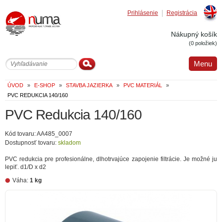
Prihlásenie
Registrácia
Englis
Nákupný košík
(0 položiek)
Menu
ÚVOD
»
E-SHOP
»
STAVBA JAZIERKA
»
PVC MATERIÁL
»
PVC REDUKCIA 140/160
PVC Redukcia 140/160
Kód tovaru: AA485_0007
Dostupnosť tovaru:
skladom
PVC redukcia pre profesionálne, dlhotrvajúce zapojenie filtrácie. Je možné ju
lepiť. d1/D x d2
Váha:
1 kg