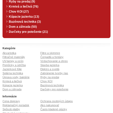
Ryby na predaj (9)
Krmivá a liečivá (76)
Chov KOI (27)
Kúpacie jazierka (13)
Bazénová technika (3)
Dom a záhrada (50)
Darčeky pre potešenie (21)
Kategórie
Akvaristika
Filtre a skimmre
Filtračné materiály
Čerpadlá a fontány
UV-lampy a ozón
Vzduchovanie a ohrev
Pomôcky a údržba
Stavba jazierka
Jazierkové fólie
Elektro a svetlá
Solárna technika
Zabránenie tvorby rias
Úprava vody, baktérie
Ryby na predaj
Krmivá a liečivá
Chov KOI
Kúpacie jazierka
Bazénová technika
Dom a záhrada
Darčeky pre potešenie
Informácie
Cena dopravy
Ochrana osobných údajov
Reklamačný poriadok
Ako nakupovať
Spôsob platby
Často kladené otázky