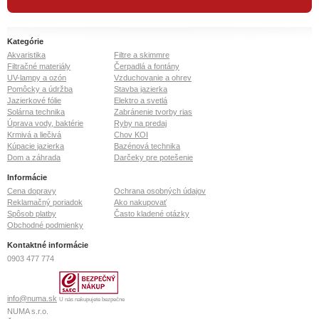
Kategórie
Akvaristika
Filtre a skimmre
Filtračné materiály
Čerpadlá a fontány
UV-lampy a ozón
Vzduchovanie a ohrev
Pomôcky a údržba
Stavba jazierka
Jazierkové fólie
Elektro a svetlá
Solárna technika
Zabránenie tvorby rias
Úprava vody, baktérie
Ryby na predaj
Krmivá a liečivá
Chov KOI
Kúpacie jazierka
Bazénová technika
Dom a záhrada
Darčeky pre potešenie
Informácie
Cena dopravy
Ochrana osobných údajov
Reklamačný poriadok
Ako nakupovať
Spôsob platby
Často kladené otázky
Obchodné podmienky
Kontaktné informácie
0903 477 774
info@numa.sk
U nás nakupujete bezpečne
NUMA s.r.o.