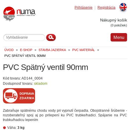
Prihlásenie
Registrácia
Englis
Nákupný košík
(0 položiek)
Menu
ÚVOD
»
E-SHOP
»
STAVBA JAZIERKA
»
PVC MATERIÁL
»
PVC SPÄTNÝ VENTIL 90MM
PVC Spätný ventil 90mm
Kód tovaru: AD144_0004
Dostupnosť tovaru:
skladom
Zabraňuje spätnému chodu vody pri vypnutí čerpadla. Obojstranné šrúbenie -
rozoberateľný spoj aj po prilepení ku PVC trubke/hadici. Spájanie na PVC
trubku/hadicu lepením
Váha:
3 kg