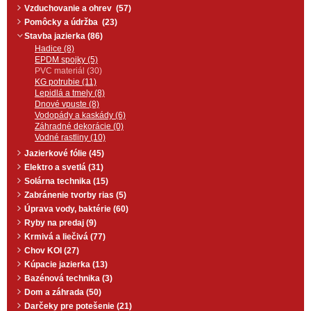
Vzduchovanie a ohrev (57)
Pomôcky a údržba (23)
Stavba jazierka (86)
Hadice (8)
EPDM spojky (5)
PVC materiál (30)
KG potrubie (11)
Lepidlá a tmely (8)
Dnové vpuste (8)
Vodopády a kaskády (6)
Záhradné dekorácie (0)
Vodné rastliny (10)
Jazierkové fólie (45)
Elektro a svetlá (31)
Solárna technika (15)
Zabránenie tvorby rias (5)
Úprava vody, baktérie (60)
Ryby na predaj (9)
Krmivá a liečivá (77)
Chov KOI (27)
Kúpacie jazierka (13)
Bazénová technika (3)
Dom a záhrada (50)
Darčeky pre potešenie (21)