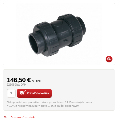
146,50
€
s DPH
122,08 € bez DPH
Nákupom tohoto produktu získate po zaplatení 14 Vernostných bodov
= 10% z hodnoty nákupu = zľava 1.4€ z ďaľšej objednávky
Porovnať produkt