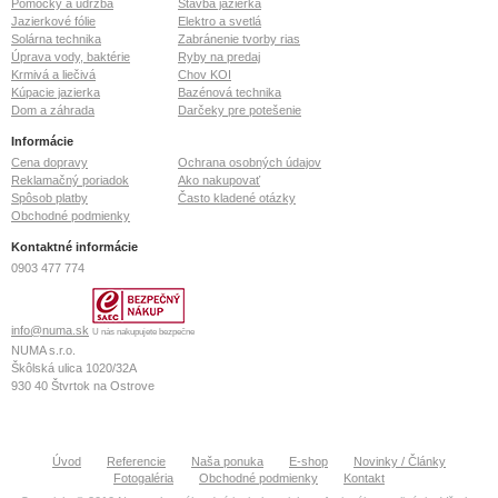
Pomôcky a údržba
Stavba jazierka
Jazierkové fólie
Elektro a svetlá
Solárna technika
Zabránenie tvorby rias
Úprava vody, baktérie
Ryby na predaj
Krmivá a liečivá
Chov KOI
Kúpacie jazierka
Bazénová technika
Dom a záhrada
Darčeky pre potešenie
Informácie
Cena dopravy
Ochrana osobných údajov
Reklamačný poriadok
Ako nakupovať
Spôsob platby
Často kladené otázky
Obchodné podmienky
Kontaktné informácie
0903 477 774
info@numa.sk
U nás nakupujete bezpečne
NUMA s.r.o.
Škôlská ulica 1020/32A
930 40
Štvrtok na Ostrove
IČO: 36 772 127
IČ DPH: SK2022370020
Tatrabanka IBAN: SK26 1100 0000 0026 2113 6073
Úvod
Referencie
Naša ponuka
E-shop
Novinky / Články
Fotogaléria
Obchodné podmienky
Kontakt
OR Okresného súdu Prešov