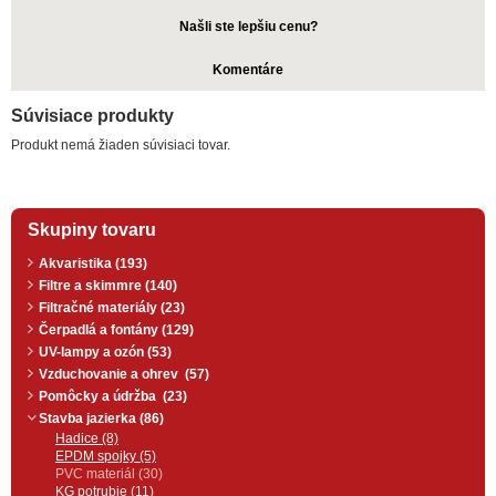
Našli ste lepšiu cenu?
Komentáre
Súvisiace produkty
Produkt nemá žiaden súvisiaci tovar.
Skupiny tovaru
Akvaristika (193)
Filtre a skimmre (140)
Filtračné materiály (23)
Čerpadlá a fontány (129)
UV-lampy a ozón (53)
Vzduchovanie a ohrev (57)
Pomôcky a údržba (23)
Stavba jazierka (86)
Hadice (8)
EPDM spojky (5)
PVC materiál (30)
KG potrubie (11)