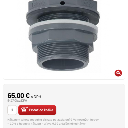
65,00
€
s DPH
54,17 € bez DPH
Nákupom tohoto produktu získate po zaplatení 6 Vernostných bodov
= 10% z hodnoty nákupu = zľava 0.6€ z ďaľšej objednávky