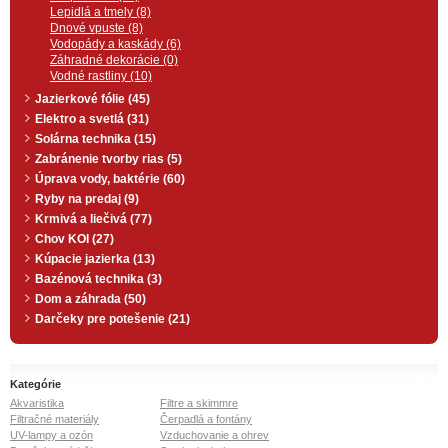
Lepidlá a tmely (8)
Dnové vpuste (8)
Vodopády a kaskády (6)
Záhradné dekorácie (0)
Vodné rastliny (10)
Jazierkové fólie (45)
Elektro a svetlá (31)
Solárna technika (15)
Zabránenie tvorby rias (5)
Úprava vody, baktérie (60)
Ryby na predaj (9)
Krmivá a liečivá (77)
Chov KOI (27)
Kúpacie jazierka (13)
Bazénová technika (3)
Dom a záhrada (50)
Darčeky pre potešenie (21)
Kategórie
Akvaristika
Filtre a skimmre
Filtračné materiály
Čerpadlá a fontány
UV-lampy a ozón
Vzduchovanie a ohrev