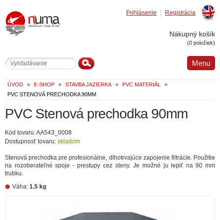
Prihlásenie
Registrácia
Englis
Nákupný košík
(0 položiek)
Menu
ÚVOD
»
E-SHOP
»
STAVBA JAZIERKA
»
PVC MATERIÁL
»
PVC STENOVÁ PRECHODKA 90MM
PVC Stenová prechodka 90mm
Kód tovaru: AA543_0008
Dostupnosť tovaru:
skladom
Stenová prechodka pre profesionálne, dlhotrvajúce zapojenie filtrácie. Použitie
na rozoberateľné spoje - prestupy cez steny. Je možné ju lepiť na 90 mm
trubku.
Váha:
1.5 kg