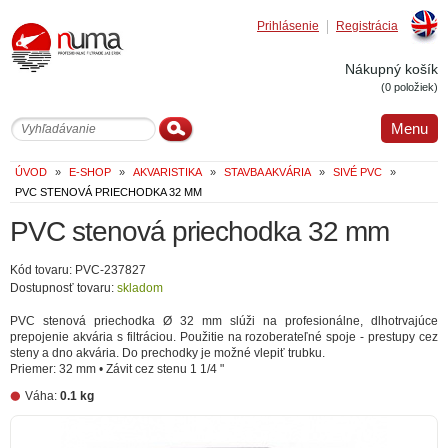
Prihlásenie
Registrácia
Englis
Nákupný košík
(0 položiek)
Menu
ÚVOD
»
E-SHOP
»
AKVARISTIKA
»
STAVBA AKVÁRIA
»
SIVÉ PVC
»
PVC STENOVÁ PRIECHODKA 32 MM
PVC stenová priechodka 32 mm
Kód tovaru: PVC-237827
Dostupnosť tovaru:
skladom
PVC stenová priechodka Ø 32 mm slúži na profesionálne, dlhotrvajúce
prepojenie akvária s filtráciou. Použitie na rozoberateľné spoje - prestupy cez
steny a dno akvária. Do prechodky je možné vlepiť trubku.
Priemer: 32 mm • Závit cez stenu 1 1/4 "
Váha:
0.1 kg