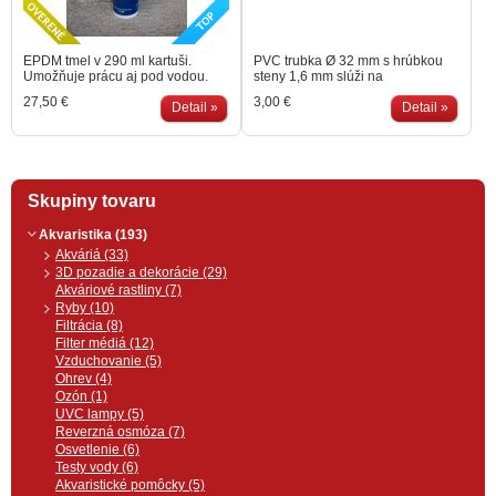
EPDM tmel v 290 ml kartuši.
PVC trubka Ø 32 mm s hrúbkou
Umožňuje prácu aj pod vodou.
steny 1,6 mm slúži na
Farba čierna.
profesionálne, dlhotrvajúce
27,50 €
3,00 €
Detail »
prepojenie akvária s filtráciou.
Detail »
Trubku je možné lepiť.
Priemer: 32 mm • Hrúbka steny:
1.6 mm • Dĺžka: 1.000 mm
Skupiny tovaru
Akvaristika (193)
Akváriá (33)
3D pozadie a dekorácie (29)
Akváriové rastliny (7)
Ryby (10)
Filtrácia (8)
Filter médiá (12)
Vzduchovanie (5)
Ohrev (4)
Ozón (1)
UVC lampy (5)
Reverzná osmóza (7)
Osvetlenie (6)
Testy vody (6)
Akvaristické pomôcky (5)