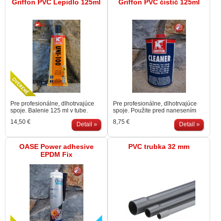
Griffon PVC Lepidlo 125ml
Griffon PVC čistič 125ml
Pre profesionálne, dlhotrvajúce
Pre profesionálne, dlhotrvajúce
spoje. Balenie 125 ml v tube.
spoje. Použite pred nanesením
lepidla na vyčistenie, odmastenie
14,50 €
8,75 €
Detail »
a naleptanie spojov.
Detail »
OASE Power adhesive
PVC trubka 32 mm
EPDM Fix