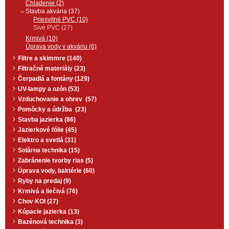
Chladenie (2)
Stavba akvária (37)
Priesvitné PVC (10)
Sivé PVC (27)
Krmivá (10)
Úprava vody v akváriu (6)
Filtre a skimmre (140)
Filtračné materiály (23)
Čerpadlá a fontány (129)
UV-lampy a ozón (53)
Vzduchovanie a ohrev (57)
Pomôcky a údržba (23)
Stavba jazierka (86)
Jazierkové fólie (45)
Elektro a svetlá (31)
Solárna technika (15)
Zabránenie tvorby rias (5)
Úprava vody, baktérie (60)
Ryby na predaj (9)
Krmivá a liečivá (76)
Chov KOI (27)
Kúpacie jazierka (13)
Bazénová technika (3)