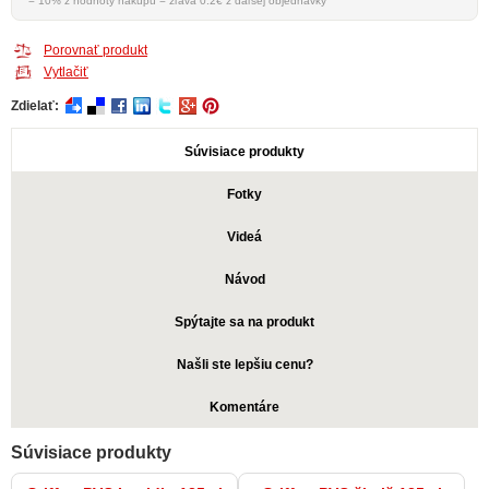
= 10% z hodnoty nákupu = zľava 0.2€ z ďaľšej objednávky
Porovnať produkt
Vytlačiť
Zdielať:
Súvisiace produkty
Fotky
Videá
Návod
Spýtajte sa na produkt
Našli ste lepšiu cenu?
Komentáre
Súvisiace produkty