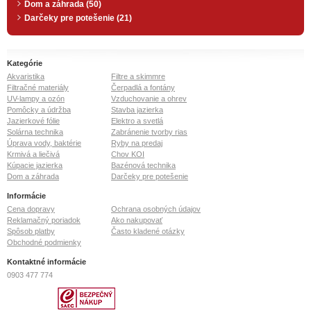
Dom a záhrada (50)
Darčeky pre potešenie (21)
Kategórie
Akvaristika
Filtre a skimmre
Filtračné materiály
Čerpadlá a fontány
UV-lampy a ozón
Vzduchovanie a ohrev
Pomôcky a údržba
Stavba jazierka
Jazierkové fólie
Elektro a svetlá
Solárna technika
Zabránenie tvorby rias
Úprava vody, baktérie
Ryby na predaj
Krmivá a liečivá
Chov KOI
Kúpacie jazierka
Bazénová technika
Dom a záhrada
Darčeky pre potešenie
Informácie
Cena dopravy
Ochrana osobných údajov
Reklamačný poriadok
Ako nakupovať
Spôsob platby
Často kladené otázky
Obchodné podmienky
Kontaktné informácie
0903 477 774