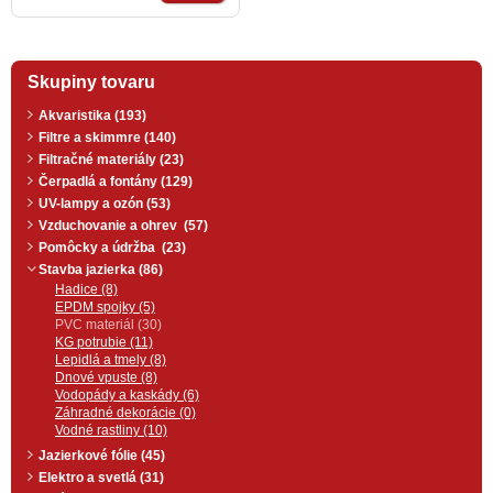
Skupiny tovaru
Akvaristika (193)
Filtre a skimmre (140)
Filtračné materiály (23)
Čerpadlá a fontány (129)
UV-lampy a ozón (53)
Vzduchovanie a ohrev (57)
Pomôcky a údržba (23)
Stavba jazierka (86)
Hadice (8)
EPDM spojky (5)
PVC materiál (30)
KG potrubie (11)
Lepidlá a tmely (8)
Dnové vpuste (8)
Vodopády a kaskády (6)
Záhradné dekorácie (0)
Vodné rastliny (10)
Jazierkové fólie (45)
Elektro a svetlá (31)