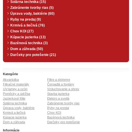
Solárna technika (15)
Zabránenie tvorby rias (5)
Úprava vody, baktérie (60)
Ryby na predaj (9)
Krmivá a liečivá (76)
Chov KOI (27)
Kúpacie jazierka (13)
Bazénová technika (3)
Dom a záhrada (50)
Darčeky pre potešenie (21)
Kategórie
Akvaristika
Filtre a skimmre
Filtračné materiály
Čerpadlá a fontány
UV-lampy a ozón
Vzduchovanie a ohrev
Pomôcky a údržba
Stavba jazierka
Jazierkové fólie
Elektro a svetlá
Solárna technika
Zabránenie tvorby rias
Úprava vody, baktérie
Ryby na predaj
Krmivá a liečivá
Chov KOI
Kúpacie jazierka
Bazénová technika
Dom a záhrada
Darčeky pre potešenie
Informácie