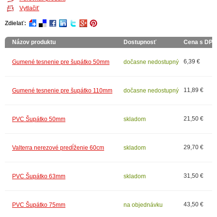
Vytlačiť
Zdielať:
Názov produktu
Dostupnosť
Cena s DPH
6,39 €
Gumené tesnenie pre šupátko 50mm
dočasne nedostupný
11,89 €
Gumené tesnenie pre šupátko 110mm
dočasne nedostupný
21,50 €
PVC Šupátko 50mm
skladom
29,70 €
Valterra nerezové predĺženie 60cm
skladom
31,50 €
PVC Šupátko 63mm
skladom
43,50 €
PVC Šupátko 75mm
na objednávku