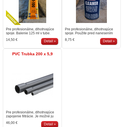
Pre profesionálne, dlhotrvajúce
Pre profesionálne, dlhotrvajúce
spoje. Balenie 125 ml v tube.
spoje. Použite pred nanesením
lepidla na vyčistenie, odmastenie
14,50 €
8,75 €
Detail »
a naleptanie spojov.
Detail »
PVC Trubka 200 x 5,9
Pre profesionálne, dlhotrvajúce
zapojenie filtrácie. Je možné ju
lepiť. Cena za bm. Možné dodať v
46,00 €
6m kusoch. Ø mm x hrúbka steny
Detail »