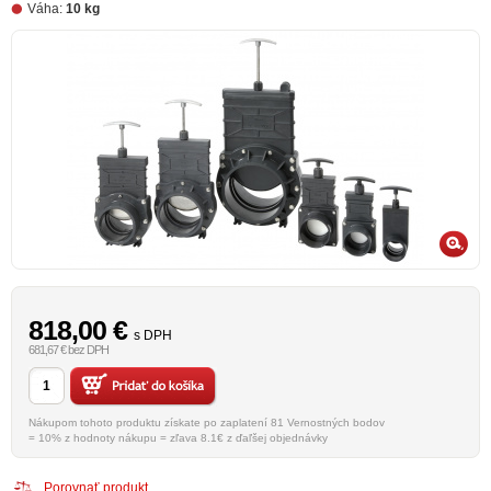
Váha:
10 kg
818,00
€
s DPH
681,67 € bez DPH
Nákupom tohoto produktu získate po zaplatení 81 Vernostných bodov
= 10% z hodnoty nákupu = zľava 8.1€ z ďaľšej objednávky
Porovnať produkt