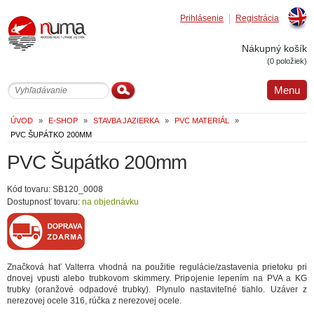
Prihlásenie
Registrácia
Englis
Nákupný košík
(0 položiek)
Menu
ÚVOD
»
E-SHOP
»
STAVBA JAZIERKA
»
PVC MATERIÁL
»
PVC ŠUPÁTKO 200MM
PVC Šupátko 200mm
Kód tovaru: SB120_0008
Dostupnosť tovaru:
na objednávku
Značková hať Valterra vhodná na použitie regulácie/zastavenia prietoku pri
dnovej vpusti alebo trubkovom skimmery. Pripojenie lepením na PVA a KG
trubky (oranžové odpadové trubky). Plynulo nastaviteľné tiahlo. Uzáver z
nerezovej ocele 316, rúčka z nerezovej ocele.