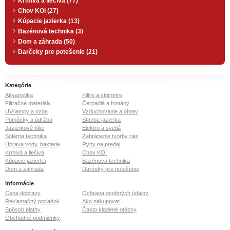
Krmivá a liečivá (77)
Chov KOI (27)
Kúpacie jazierka (13)
Bazénová technika (3)
Dom a záhrada (50)
Darčeky pre potešenie (21)
Kategórie
Akvaristika
Filtre a skimmre
Filtračné materiály
Čerpadlá a fontány
UV-lampy a ozón
Vzduchovanie a ohrev
Pomôcky a údržba
Stavba jazierka
Jazierkové fólie
Elektro a svetlá
Solárna technika
Zabránenie tvorby rias
Úprava vody, baktérie
Ryby na predaj
Krmivá a liečivá
Chov KOI
Kúpacie jazierka
Bazénová technika
Dom a záhrada
Darčeky pre potešenie
Informácie
Cena dopravy
Ochrana osobných údajov
Reklamačný poriadok
Ako nakupovať
Spôsob platby
Často kladené otázky
Obchodné podmienky