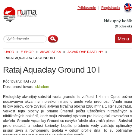
Prihlásenie
Registrácia
Englis
Nákupný košík
(0 položiek)
Menu
ÚVOD
»
E-SHOP
»
AKVARISTIKA
»
AKVÁRIOVÉ RASTLINY
»
RATAJ AQUACLAY GROUND 10 L
Rataj Aquaclay Ground 10 l
Kód tovaru: RAT733
Dostupnosť tovaru:
skladom
Ekologický akvarijný substrát tvoria granule ílu veľkosti 1-4 mm. Oproti bežne
používaným akvarijným pieskom majú granule veľa predností. Vnútri majú
tisícky pórov, ktoré zvyšujú aktívnu filtračnú plochu (280 m² na 1 liter substrátu).
Veľkosť tejto plochy je priamo úmerná počtu užitočných nitratačných a
nitrifikačných baktérií, ktoré majú zásadný význam pre biologickú rovnováhu v
akváriu. Granule Aquaclay Ground sú navyše ľahšie ako zrnká piesku. Substrát
preto nesadá a nedusí korienky. Lepšie prúdenie vody zaisťuje optimálny
prísun živín a rovnomernú teplotu v celom profile dna. To sú optimálne