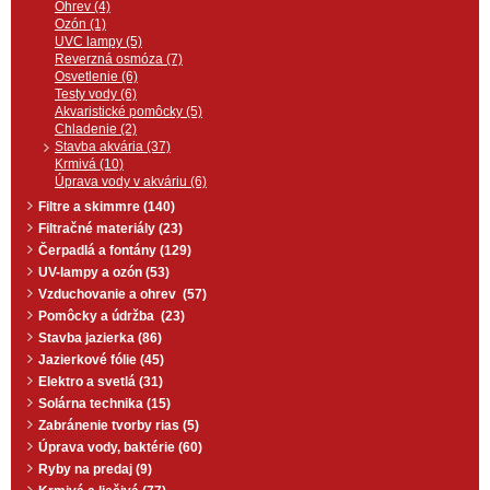
Ohrev (4)
Ozón (1)
UVC lampy (5)
Reverzná osmóza (7)
Osvetlenie (6)
Testy vody (6)
Akvaristické pomôcky (5)
Chladenie (2)
Stavba akvária (37)
Krmivá (10)
Úprava vody v akváriu (6)
Filtre a skimmre (140)
Filtračné materiály (23)
Čerpadlá a fontány (129)
UV-lampy a ozón (53)
Vzduchovanie a ohrev (57)
Pomôcky a údržba (23)
Stavba jazierka (86)
Jazierkové fólie (45)
Elektro a svetlá (31)
Solárna technika (15)
Zabránenie tvorby rias (5)
Úprava vody, baktérie (60)
Ryby na predaj (9)