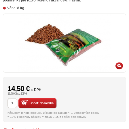
podmienky pre rozvoj koreňov akváriových rastlín.
Váha:
8 kg
14,50
€
s DPH
11,79 € bez DPH
Nákupom tohoto produktu získate po zaplatení 1 Vernostných bodov
= 10% z hodnoty nákupu = zľava 0.1€ z ďaľšej objednávky