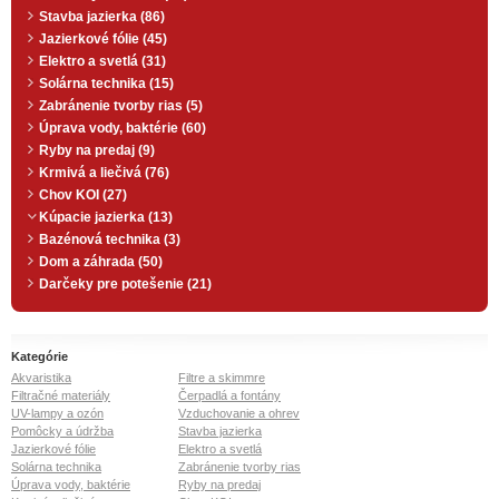
Stavba jazierka (86)
Jazierkové fólie (45)
Elektro a svetlá (31)
Solárna technika (15)
Zabránenie tvorby rias (5)
Úprava vody, baktérie (60)
Ryby na predaj (9)
Krmivá a liečivá (76)
Chov KOI (27)
Kúpacie jazierka (13)
Bazénová technika (3)
Dom a záhrada (50)
Darčeky pre potešenie (21)
Kategórie
Akvaristika
Filtre a skimmre
Filtračné materiály
Čerpadlá a fontány
UV-lampy a ozón
Vzduchovanie a ohrev
Pomôcky a údržba
Stavba jazierka
Jazierkové fólie
Elektro a svetlá
Solárna technika
Zabránenie tvorby rias
Úprava vody, baktérie
Ryby na predaj