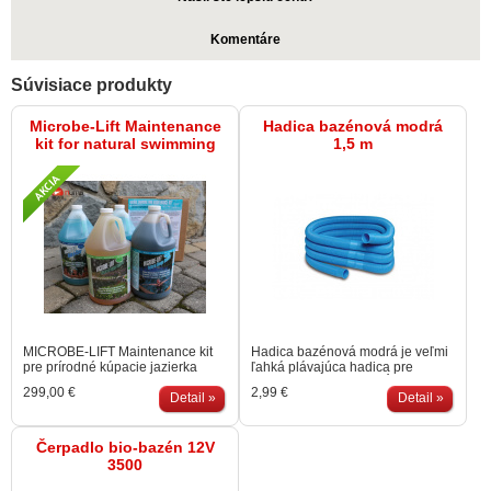
Komentáre
Súvisiace produkty
Microbe-Lift Maintenance
Hadica bazénová modrá
kit for natural swimming
1,5 m
ponds
MICROBE-LIFT Maintenance kit
Hadica bazénová modrá je veľmi
pre prírodné kúpacie jazierka
ľahká plávajúca hadica pre
vylepší kvalitu vody a udrží
bazénové vysávače. Dĺžku hadice
299,00 €
2,99 €
kúpacie jazierko do objemu
Detail »
dodávame v násobkoch 1,5 m.
Detail »
100.000 litrov čisté po celú
sezónu! Zvýhodnený set
pozostáva z: 2ks Natural Clear 4l,
Čerpadlo bio-bazén 12V
1ks Natural Algae Control, 1ks
3500
Natural Sludge Reducer 4l