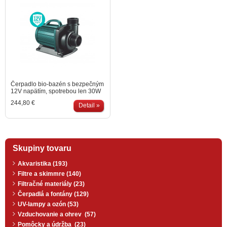
Čerpadlo bio-bazén s bezpečným
12V napätím, spotrebou len 30W
a prietokom 3,5 m³/hod pre
244,80 €
inštaláciu do kúpacích jazierok a
Detail »
biobazénov.
Skupiny tovaru
Akvaristika (193)
Filtre a skimmre (140)
Filtračné materiály (23)
Čerpadlá a fontány (129)
UV-lampy a ozón (53)
Vzduchovanie a ohrev (57)
Pomôcky a údržba (23)