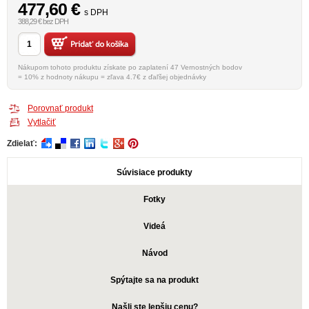
477,60
€
s DPH
388,29 € bez DPH
Nákupom tohoto produktu získate po zaplatení 47 Vernostných bodov
= 10% z hodnoty nákupu = zľava 4.7€ z ďaľšej objednávky
Porovnať produkt
Vytlačiť
Zdielať:
Súvisiace produkty
Fotky
Videá
Návod
Spýtajte sa na produkt
Našli ste lepšiu cenu?