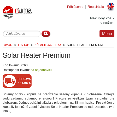
Prihlásenie
Registrácia
Englis
Nákupný košík
(0 položiek)
Menu
ÚVOD
»
E-SHOP
»
KÚPACIE JAZIERKA
»
SOLAR HEATER PREMIUM
Solar Heater Premium
Kód tovaru: SC608
Dostupnosť tovaru:
na objednávku
Solárny ohrev - kopula na predĺženie sezóny kúpania v biobazéne. Ohrejte
vodu zadarmo solárnou energiou ! Pracuje so všetkými typmi čerpadiel pre
biobazény. Jednoduchá inštalácia s pripojením na 38 mm hadicu. Pre zvýšenie
kapacity je možné zapojiť viacero Solar Heater Premium do radu za sebou (viď
foto 2).