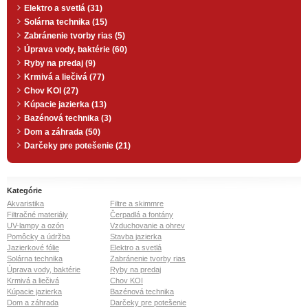
Elektro a svetlá (31)
Solárna technika (15)
Zabránenie tvorby rias (5)
Úprava vody, baktérie (60)
Ryby na predaj (9)
Krmivá a liečivá (77)
Chov KOI (27)
Kúpacie jazierka (13)
Bazénová technika (3)
Dom a záhrada (50)
Darčeky pre potešenie (21)
Kategórie
Akvaristika
Filtre a skimmre
Filtračné materiály
Čerpadlá a fontány
UV-lampy a ozón
Vzduchovanie a ohrev
Pomôcky a údržba
Stavba jazierka
Jazierkové fólie
Elektro a svetlá
Solárna technika
Zabránenie tvorby rias
Úprava vody, baktérie
Ryby na predaj
Krmivá a liečivá
Chov KOI
Kúpacie jazierka
Bazénová technika
Dom a záhrada
Darčeky pre potešenie