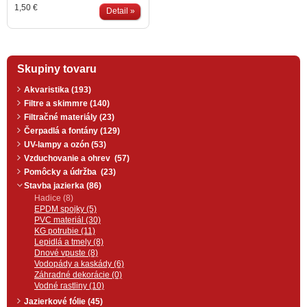
1,50 €
Detail »
Skupiny tovaru
Akvaristika (193)
Filtre a skimmre (140)
Filtračné materiály (23)
Čerpadlá a fontány (129)
UV-lampy a ozón (53)
Vzduchovanie a ohrev (57)
Pomôcky a údržba (23)
Stavba jazierka (86)
Hadice (8)
EPDM spojky (5)
PVC materiál (30)
KG potrubie (11)
Lepidlá a tmely (8)
Dnové vpuste (8)
Vodopády a kaskády (6)
Záhradné dekorácie (0)
Vodné rastliny (10)
Jazierkové fólie (45)