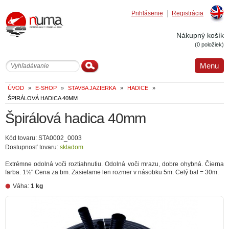
Prihlásenie
Registrácia
Englis
Nákupný košík
(0 položiek)
Menu
ÚVOD
»
E-SHOP
»
STAVBA JAZIERKA
»
HADICE
»
ŠPIRÁLOVÁ HADICA 40MM
Špirálová hadica 40mm
Kód tovaru: STA0002_0003
Dostupnosť tovaru:
skladom
Extrémne odolná voči roztiahnutiu. Odolná voči mrazu, dobre ohybná. Čierna
farba. 1½" Cena za bm. Zasielame len rozmer v násobku 5m. Celý bal = 30m.
Váha:
1 kg