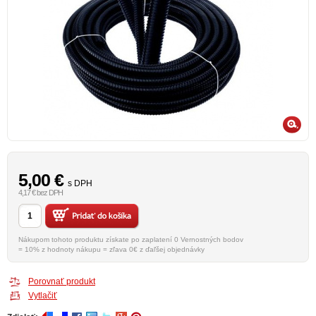
5,00
€
s DPH
4,17 € bez DPH
Nákupom tohoto produktu získate po zaplatení 0 Vernostných bodov
= 10% z hodnoty nákupu = zľava 0€ z ďaľšej objednávky
Porovnať produkt
Vytlačiť