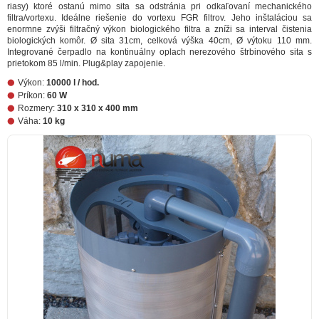
riasy) ktoré ostanú mimo sita sa odstránia pri odkaľovaní mechanického
filtra/vortexu. Ideálne riešenie do vortexu FGR filtrov. Jeho inštaláciou sa
enormne zvýši filtračný výkon biologického filtra a zníži sa interval čistenia
biologických komôr. Ø sita 31cm, celková výška 40cm, Ø výtoku 110 mm.
Integrované čerpadlo na kontinuálny oplach nerezového štrbinového sita s
prietokom 85 l/min. Plug&play zapojenie.
Výkon:
10000 l / hod.
Príkon:
60 W
Rozmery:
310 x 310 x 400 mm
Váha:
10 kg