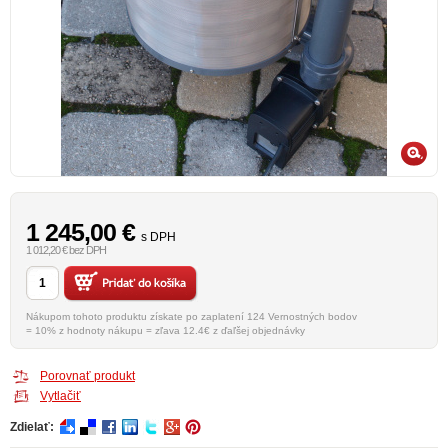
1 245,00
€
s DPH
1 012,20 € bez DPH
Nákupom tohoto produktu získate po zaplatení 124 Vernostných bodov
= 10% z hodnoty nákupu = zľava 12.4€ z ďaľšej objednávky
Porovnať produkt
Vytlačiť
Zdielať: