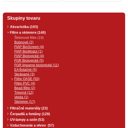
spoľahlivé čerpadlo s veľkou
čistiacou silou prečerpáva
znečistenú vodu zo záhradného
jazierka do filtra. Extrémne
Skupiny tovaru
ekonomická prevádzka vďaka
revolučnému EC motoru. Funkcia
EFC od OASE ochraňuje čerpadlo
Akvaristika (193)
pred chodom na sucho a
Filtre a skimmre (140)
zablokovaním.
Štrbinové filtre (19)
Bubnové (2)
FIAP BioScreen (4)
FIAP BioModul (1)
FIAP Biologické (4)
FGR Biologické (5)
FGR linearne biologické (11)
EA flotačné (5)
Skrápané (3)
Filtre OASE (50)
Filtre PVC (4)
Bead filtre (2)
Tripond (12)
Velda (1)
Skimmre (17)
Filtračné materiály (23)
Čerpadlá a fontány (129)
UV-lampy a ozón (53)
Vzduchovanie a ohrev (57)