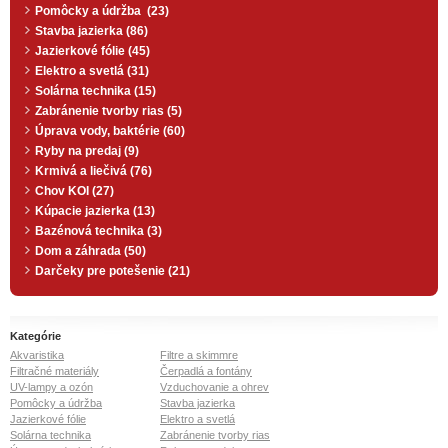
Pomôcky a údržba (23)
Stavba jazierka (86)
Jazierkové fólie (45)
Elektro a svetlá (31)
Solárna technika (15)
Zabránenie tvorby rias (5)
Úprava vody, baktérie (60)
Ryby na predaj (9)
Krmivá a liečivá (76)
Chov KOI (27)
Kúpacie jazierka (13)
Bazénová technika (3)
Dom a záhrada (50)
Darčeky pre potešenie (21)
Kategórie
Akvaristika
Filtre a skimmre
Filtračné materiály
Čerpadlá a fontány
UV-lampy a ozón
Vzduchovanie a ohrev
Pomôcky a údržba
Stavba jazierka
Jazierkové fólie
Elektro a svetlá
Solárna technika
Zabránenie tvorby rias