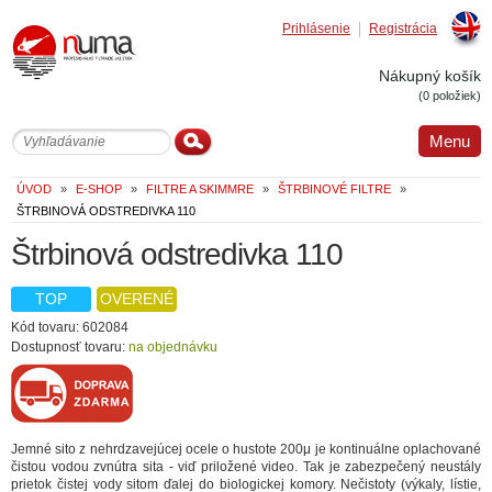
Prihlásenie
Registrácia
Englis
Nákupný košík
(0 položiek)
Menu
ÚVOD
»
E-SHOP
»
FILTRE A SKIMMRE
»
ŠTRBINOVÉ FILTRE
»
ŠTRBINOVÁ ODSTREDIVKA 110
Štrbinová odstredivka 110
TOP
OVERENÉ
Kód tovaru: 602084
Dostupnosť tovaru:
na objednávku
Jemné sito z nehrdzavejúcej ocele o hustote 200μ je kontinuálne oplachované
čistou vodou zvnútra sita - viď priložené video. Tak je zabezpečený neustály
prietok čistej vody sitom ďalej do biologickej komory. Nečistoty (výkaly, lístie,