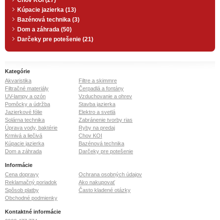
Chov KOI (27)
Kúpacie jazierka (13)
Bazénová technika (3)
Dom a záhrada (50)
Darčeky pre potešenie (21)
Kategórie
Akvaristika
Filtre a skimmre
Filtračné materiály
Čerpadlá a fontány
UV-lampy a ozón
Vzduchovanie a ohrev
Pomôcky a údržba
Stavba jazierka
Jazierkové fólie
Elektro a svetlá
Solárna technika
Zabránenie tvorby rias
Úprava vody, baktérie
Ryby na predaj
Krmivá a liečivá
Chov KOI
Kúpacie jazierka
Bazénová technika
Dom a záhrada
Darčeky pre potešenie
Informácie
Cena dopravy
Ochrana osobných údajov
Reklamačný poriadok
Ako nakupovať
Spôsob platby
Často kladené otázky
Obchodné podmienky
Kontaktné informácie