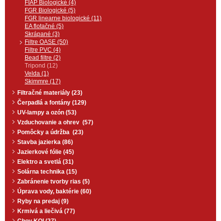
FIAP Biologické (4)
kontinuálny oplach nerezového
FGR Biologické (5)
štrbinového sita s prietokom 130
FGR linearne biologické (11)
l/min. Plug&play zapojenie.
EA flotačné (5)
Skrápané (3)
Filtre OASE (50)
Filtre PVC (4)
Bead filtre (2)
Tripond (12)
Velda (1)
Skimmre (17)
Filtračné materiály (23)
Čerpadlá a fontány (129)
UV-lampy a ozón (53)
Vzduchovanie a ohrev (57)
Pomôcky a údržba (23)
Stavba jazierka (86)
Jazierkové fólie (45)
Elektro a svetlá (31)
Solárna technika (15)
Zabránenie tvorby rias (5)
Úprava vody, baktérie (60)
Ryby na predaj (9)
Krmivá a liečivá (77)