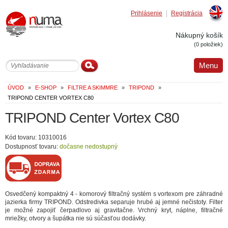
Prihlásenie
Registrácia
Englis
Nákupný košík
(0 položiek)
Menu
ÚVOD
»
E-SHOP
»
FILTRE A SKIMMRE
»
TRIPOND
»
TRIPOND CENTER VORTEX C80
TRIPOND Center Vortex C80
Kód tovaru: 10310016
Dostupnosť tovaru:
dočasne nedostupný
Osvedčený kompaktný 4 - komorový filtračný systém s vortexom pre záhradné
jazierka firmy TRIPOND. Odstredivka separuje hrubé aj jemné nečistoty. Filter
je možné zapojiť čerpadlovo aj gravitačne. Vrchný kryt, náplne, filtračné
mriežky, otvory a šupátka nie sú súčasťou dodávky.