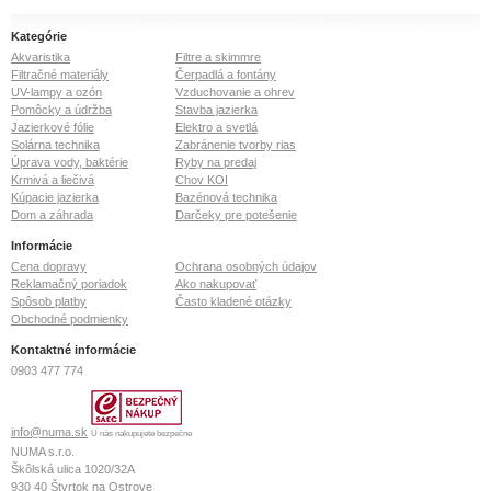
Kategórie
Akvaristika
Filtre a skimmre
Filtračné materiály
Čerpadlá a fontány
UV-lampy a ozón
Vzduchovanie a ohrev
Pomôcky a údržba
Stavba jazierka
Jazierkové fólie
Elektro a svetlá
Solárna technika
Zabránenie tvorby rias
Úprava vody, baktérie
Ryby na predaj
Krmivá a liečivá
Chov KOI
Kúpacie jazierka
Bazénová technika
Dom a záhrada
Darčeky pre potešenie
Informácie
Cena dopravy
Ochrana osobných údajov
Reklamačný poriadok
Ako nakupovať
Spôsob platby
Často kladené otázky
Obchodné podmienky
Kontaktné informácie
0903 477 774
info@numa.sk
U nás nakupujete bezpečne
NUMA s.r.o.
Škôlská ulica 1020/32A
930 40
Štvrtok na Ostrove