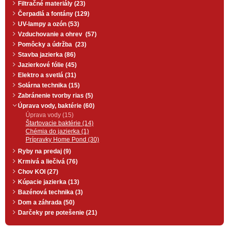
Filtračné materiály (23)
Čerpadlá a fontány (129)
UV-lampy a ozón (53)
Vzduchovanie a ohrev (57)
Pomôcky a údržba (23)
Stavba jazierka (86)
Jazierkové fólie (45)
Elektro a svetlá (31)
Solárna technika (15)
Zabránenie tvorby rias (5)
Úprava vody, baktérie (60)
Úprava vody (15)
Štartovacie baktérie (14)
Chémia do jazierka (1)
Prípravky Home Pond (30)
Ryby na predaj (9)
Krmivá a liečivá (76)
Chov KOI (27)
Kúpacie jazierka (13)
Bazénová technika (3)
Dom a záhrada (50)
Darčeky pre potešenie (21)