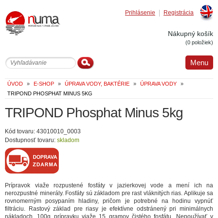
Prihlásenie
Registrácia
Englis
Nákupný košík
(0 položiek)
Menu
ÚVOD
»
E-SHOP
»
ÚPRAVA VODY, BAKTÉRIE
»
ÚPRAVA VODY
»
TRIPOND PHOSPHAT MINUS 5KG
TRIPOND Phosphat Minus 5kg
Kód tovaru: 43010010_0003
Dostupnosť tovaru:
skladom
Prípravok viaže rozpustené fosfáty v jazierkovej vode a mení ich na
nerozpustné minerály. Fosfáty sú základom pre rast vláknitých rias. Aplikuje sa
rovnomerným posypaním hladiny, pričom je potrebné na hodinu vypnúť
filtráciu. Rastový základ pre riasy je efektívne odstránený pri minimálnych
nákladoch. 100g prípravku viaže 15 gramov čistého fosfátu. Nepoužívať v