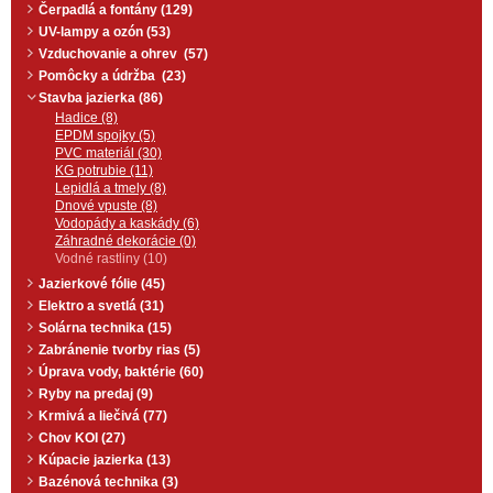
význam pre biologickú rovnováhu
Čerpadlá a fontány (129)
v jazierku. Granule sú navyše
UV-lampy a ozón (53)
ľahšie ako bežná pôda. Substrát
preto nesadá a nedusí korienky.
Vzduchovanie a ohrev (57)
Lepšie prúdenie vody zaisťuje
Pomôcky a údržba (23)
optimálny prísun živín z vody ku
korienkom rastlín, čím z vody
Stavba jazierka (86)
jazierka odoberajú viac živín.
Hadice (8)
Substrát Water lily akadama
EPDM spojky (5)
neobsahuje hnojivá, takže sa z
PVC materiál (30)
neho do jazierka nevyluhujú
KG potrubie (11)
živiny ako z bežných substrátov a
nehrozí tak rast vláknitých rias.
Lepidlá a tmely (8)
Dnové vpuste (8)
Vodopády a kaskády (6)
Záhradné dekorácie (0)
Vodné rastliny (10)
Jazierkové fólie (45)
Elektro a svetlá (31)
Solárna technika (15)
Zabránenie tvorby rias (5)
Úprava vody, baktérie (60)
Ryby na predaj (9)
Krmivá a liečivá (77)
Chov KOI (27)
Kúpacie jazierka (13)
Bazénová technika (3)