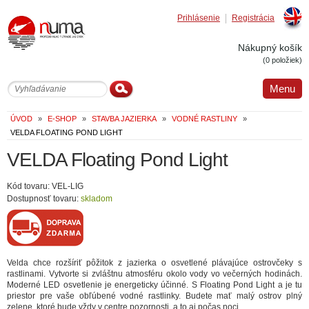
Prihlásenie
Registrácia
Englis
Nákupný košík
(0 položiek)
Menu
ÚVOD
»
E-SHOP
»
STAVBA JAZIERKA
»
VODNÉ RASTLINY
»
VELDA FLOATING POND LIGHT
VELDA Floating Pond Light
Kód tovaru: VEL-LIG
Dostupnosť tovaru:
skladom
Velda chce rozšíriť pôžitok z jazierka o osvetlené plávajúce ostrovčeky s
rastlinami. Vytvorte si zvláštnu atmosféru okolo vody vo večerných hodinách.
Moderné LED osvetlenie je energeticky účinné. S Floating Pond Light a je tu
priestor pre vaše obľúbené vodné rastlinky. Budete mať malý ostrov plný
zelene, ktoré bude vždy v centre pozornosti, a to aj počas noci.