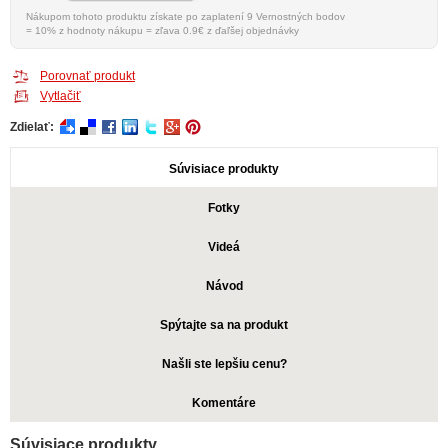
Nákupom tohoto produktu získate po zaplatení 9 Vernostných bodov
= 10% z hodnoty nákupu = zľava 0.9€ z ďaľšej objednávky
Porovnať produkt
Vytlačiť
Zdielať:
Súvisiace produkty
Fotky
Videá
Návod
Spýtajte sa na produkt
Našli ste lepšiu cenu?
Komentáre
Súvisiace produkty