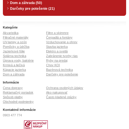
Dom a záhrada (50)
Darčeky pre potešenie (21)
Kategórie
Akvaristika
Filtre a skimmre
Filtračné materiály
Čerpadlá a fontány
UV-lampy a ozón
Vzduchovanie a ohrev
Pomôcky a údržba
Stavba jazierka
Jazierkové fólie
Elektro a svetlá
Solárna technika
Zabránenie tvorby rias
Úprava vody, baktérie
Ryby na predaj
Krmivá a liečivá
Chov KOI
Kúpacie jazierka
Bazénová technika
Dom a záhrada
Darčeky pre potešenie
Informácie
Cena dopravy
Ochrana osobných údajov
Reklamačný poriadok
Ako nakupovať
Spôsob platby
Často kladené otázky
Obchodné podmienky
Kontaktné informácie
0903 477 774