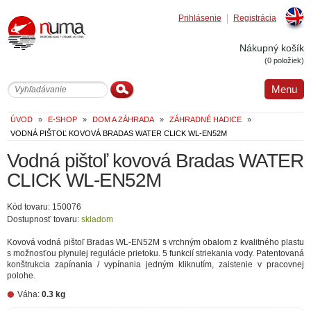
Prihlásenie
Registrácia
Englis
Nákupný košík
(0 položiek)
Menu
ÚVOD
»
E-SHOP
»
DOM A ZÁHRADA
»
ZÁHRADNÉ HADICE
»
VODNÁ PIŠTOĽ KOVOVÁ BRADAS WATER CLICK WL-EN52M
Vodná pištoľ kovová Bradas WATER
CLICK WL-EN52M
Kód tovaru: 150076
Dostupnosť tovaru:
skladom
Kovová vodná pištoľ Bradas WL-EN52M s vrchným obalom z kvalitného plastu
s možnosťou plynulej regulácie prietoku. 5 funkcií striekania vody. Patentovaná
konštrukcia zapínania / vypínania jedným kliknutím, zaistenie v pracovnej
polohe.
Váha:
0.3 kg