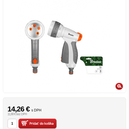
14,26
€
s DPH
11,88 € bez DPH