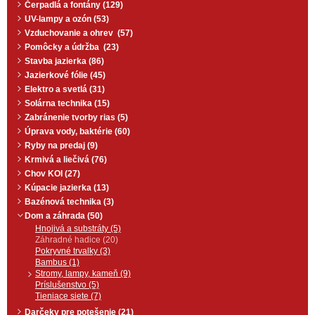
postrekovač či zavlažovací systém
Čerpadlá a fontány (129)
rýchlospojkou 1/2 ". Batéria je
UV-lampy a ozón (53)
súčasťou dodávky.
Vzduchovanie a ohrev (57)
Pomôcky a údržba (23)
Stavba jazierka (86)
Jazierkové fólie (45)
Elektro a svetlá (31)
Solárna technika (15)
Zabránenie tvorby rias (5)
Úprava vody, baktérie (60)
Ryby na predaj (9)
Krmivá a liečivá (76)
Chov KOI (27)
Kúpacie jazierka (13)
Bazénová technika (3)
Dom a záhrada (50)
Hnojivá a substráty (5)
Záhradné hadice (20)
Pokryvné trvalky (3)
Bambus (1)
Stromy, lampy, kameň (9)
Príslušenstvo (5)
Tieniace siete (7)
Darčeky pre potešenie (21)