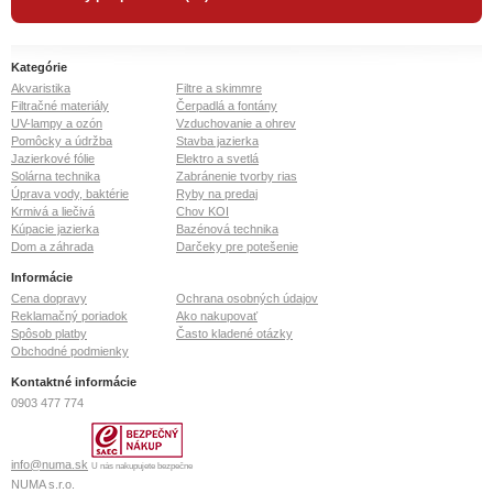
Kategórie
Akvaristika
Filtre a skimmre
Filtračné materiály
Čerpadlá a fontány
UV-lampy a ozón
Vzduchovanie a ohrev
Pomôcky a údržba
Stavba jazierka
Jazierkové fólie
Elektro a svetlá
Solárna technika
Zabránenie tvorby rias
Úprava vody, baktérie
Ryby na predaj
Krmivá a liečivá
Chov KOI
Kúpacie jazierka
Bazénová technika
Dom a záhrada
Darčeky pre potešenie
Informácie
Cena dopravy
Ochrana osobných údajov
Reklamačný poriadok
Ako nakupovať
Spôsob platby
Často kladené otázky
Obchodné podmienky
Kontaktné informácie
0903 477 774
info@numa.sk
U nás nakupujete bezpečne
NUMA s.r.o.