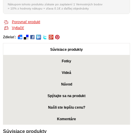
Nákupom tohoto produktu získate po zaplatení 1 Vernostných bodov
= 10% z hodnoty nákupu = zľava 0.1€ z ďaľšej objednávky
Porovnať produkt
Vytlačiť
Zdielať:
Súvisiace produkty
Fotky
Videá
Návod
Spýtajte sa na produkt
Našli ste lepšiu cenu?
Komentáre
Súvisiace produkty