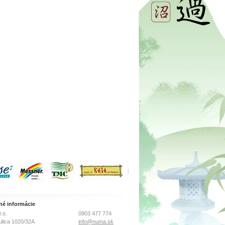
né informácie
.o.
0903 477 774
ulica 1020/32A
info@numa.sk