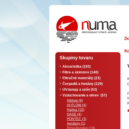
n
uma
D
Ko
Skupiny tovaru
Akvaristika (193)
Filtre a skimmre (140)
Filtračné materiály (23)
Čerpadlá a fontány (129)
D
UV-lampy a ozón (53)
Vzduchovanie a ohrev (57)
h
Hiblow (8)
p
HI-FLOW (4)
Hailea (10)
OASE (4)
PONTEC (3)
Aerátory (1)
Príslušenstvo (19)