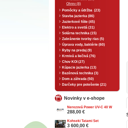
Ohrev (8)
Pomôcky a údržba (23)
Stavba jazierka (86)
Jazierkové fólie (45)
Elektro a svetlá (31)
Solárna technika (15)
Zabránenie tvorby rias (5)
Úprava vody, baktérie (60)
Ryby na predaj (9)
Krmivá a liečivá (76)
Chov KOI (27)
Kúpacie jazierka (13)
Bazénová technika (3)
Dom a záhrada (50)
Darčeky pre potešenie (21)
Novinky v e-shope
Nerezová Power UV-C 40 W
288,00 €
Kohseki Tatami Set
3 600,00 €