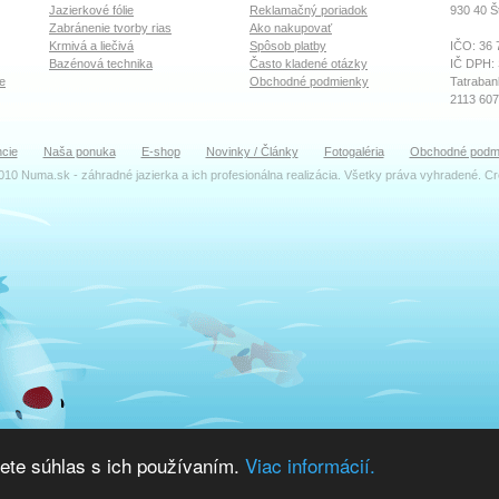
Jazierkové fólie
Reklamačný poriadok
930 40
Š
Zabránenie tvorby rias
Ako nakupovať
Krmivá a liečivá
Spôsob platby
IČO: 36 
Bazénová technika
Často kladené otázky
IČ DPH:
e
Obchodné podmienky
Tatraban
2113 60
OR Okre
cie
Naša ponuka
E-shop
Novinky / Články
Fotogaléria
Obchodné podm
Oddiel: S
010 Numa.sk - záhradné jazierka a ich profesionálna realizácia. Všetky práva vyhradené. C
TEAM
Ing. Dal
Konateľ
katrenia
Ing. Zu
Účtovné 
faktury(
Ján Ceh
Montáž a
servis(z
Peter A
Výdaj to
ete súhlas s ich používaním.
Viac informácií.
sklad(za