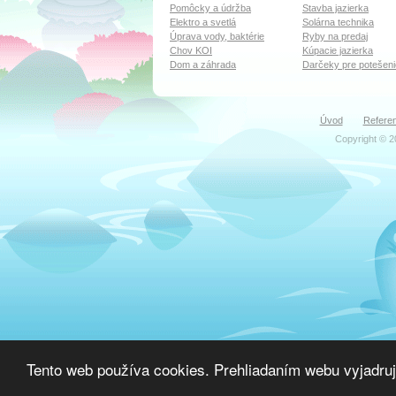
Pomôcky a údržba
Stavba jazierka
Elektro a svetlá
Solárna technika
Úprava vody, baktérie
Ryby na predaj
Chov KOI
Kúpacie jazierka
Dom a záhrada
Darčeky pre potešeni
Úvod
Referen
Copyright © 2
Tento web používa cookies. Prehliadaním webu vyjadruj