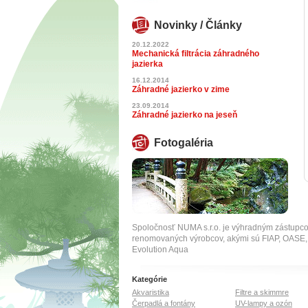
Novinky / Články
20.12.2022
Mechanická filtrácia záhradného
jazierka
16.12.2014
Záhradné jazierko v zime
23.09.2014
Záhradné jazierko na jeseň
Fotogaléria
Spoločnosť NUMA s.r.o. je výhradným zástupc
renomovaných výrobcov, akými sú FIAP, OA
Evolution Aqua
Kategórie
Akvaristika
Filtre a skimmre
Čerpadlá a fontány
UV-lampy a ozón