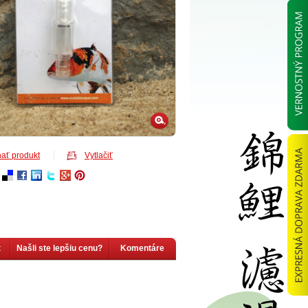
ať produkt
Vytlačiť
t
Našli ste lepšiu cenu?
Komentáre