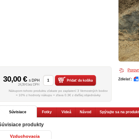
Porovn
30,00
€
Zdielať:
s DPH
24,39 € bez DPH
Nákupom tohoto produktu získate po zaplatení 3 Vernostných bodov
= 10% z hodnoty nákupu = zľava 0.3€ z ďaľšej objednávky
Súvisiace
Fotky
Videá
Návod
Spýtajte sa na produk
Súvisiace produkty
produkty
Vzduchovacia