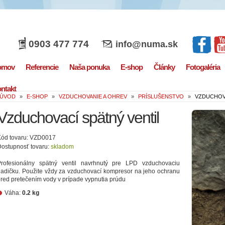
0903 477 774
info@numa.sk
omov
Referencie
Naša ponuka
E-shop
Články
Fotogaléria
ntakt
ÚVOD
»
E-SHOP
»
VZDUCHOVANIE A OHREV
»
PRÍSLUŠENSTVO
»
VZDUCHOVA
Vzduchovací spätný ventil
Kód tovaru: VZD0017
ostupnosť tovaru:
skladom
Profesionálny spätný ventil navrhnutý pre LPD vzduchovaciu
adičku. Použite vždy za vzduchovací kompresor na jeho ochranu
red pretečením vody v prípade vypnutia prúdu
Váha:
0.2 kg