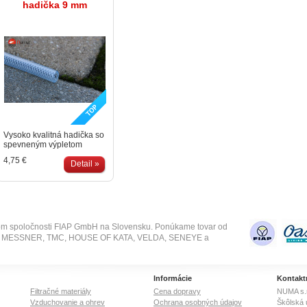
hadička 9 mm
Vysoko kvalitná hadička so
spevneným výpletom
vhodná aj pre tlakové
4,75 €
rozvody vzduchu. Výborná
Detail »
ohybnosť a flexibilita
hadičky. Vnútorný priemer:
9 mm, vonkajší priemer: 15
mm. Cena za meter
om spoločnosti FIAP GmbH na Slovensku. Ponúkame tovar od
SE, MESSNER, TMC, HOUSE OF KATA, VELDA, SENEYE a
Informácie
Kontakt
Filtračné materiály
Cena dopravy
NUMA s.r
Vzduchovanie a ohrev
Ochrana osobných údajov
Škôlská 