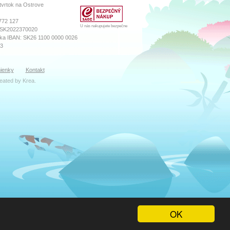
tvrtok na Ostrove
772 127
U nás nakupujete bezpečne
 SK2022370020
ka IBAN: SK26 1100 0000 0026
73
sného súdu Prešov
ienky
Kontakt
ro, Vložka číslo: 18569/P
reated by
Krea
.
ibor Katreniak
k(zavináč)numa.sk
zana Máčiková
oddelenie
zavináč)numa.sk
ula
 servis
avináč)numa.sk
lman
varu, sklad
OK
vináč)numa.sk