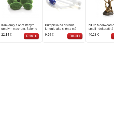
Kamienky s obrasteným
Pumpička na čistenie
biOrb Moorwood 
umelým machom. Balenie
funguje ako sifón a má
small - dekoračná 
obsahuje 5 kusov
stláčateľnú ručnú pumpu s
Pre použitie ako 
22,14 €
9,99 €
40,28 €
kamienkov.
Detail »
ktorou jednoducho
Detail »
do akvária BiOrb.
vyčerpáte vodu z vášho
pre všetky biOrb a
akvária. Pohybom s
30 litrov.
hadičkou po dne odstránite
odpad a kal z vody.