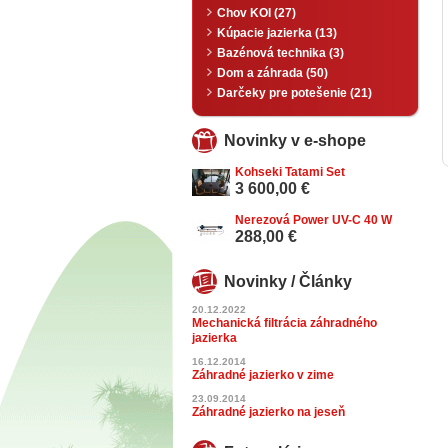
Chov KOI (27)
Kúpacie jazierka (13)
Bazénová technika (3)
Dom a záhrada (50)
Darčeky pre potešenie (21)
Novinky v e-shope
Kohseki Tatami Set
3 600,00 €
Nerezová Power UV-C 40 W
288,00 €
Novinky / Články
20.12.2022
Mechanická filtrácia záhradného
jazierka
16.12.2014
Záhradné jazierko v zime
23.09.2014
Záhradné jazierko na jeseň