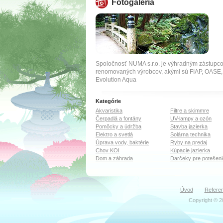
Fotogaléria
Spoločnosť NUMA s.r.o. je výhradným zástupc
renomovaných výrobcov, akými sú FIAP, OA
Evolution Aqua
Kategórie
Akvaristika
Filtre a skimmre
Čerpadlá a fontány
UV-lampy a ozón
Pomôcky a údržba
Stavba jazierka
Elektro a svetlá
Solárna technika
Úprava vody, baktérie
Ryby na predaj
Chov KOI
Kúpacie jazierka
Dom a záhrada
Darčeky pre potešeni
Úvod
Referen
Copyright © 2