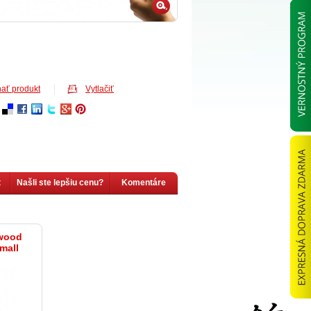
ať produkt
Vytlačiť
t
Našli ste lepšiu cenu?
Komentáre
wood
mall