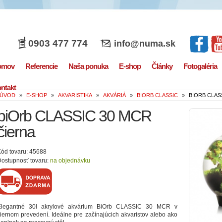
0903 477 774
info@numa.sk
omov
Referencie
Naša ponuka
E-shop
Články
Fotogaléria
ntakt
ÚVOD
»
E-SHOP
»
AKVARISTIKA
»
AKVÁRIÁ
»
BIORB CLASSIC
»
BIORB CLAS
biOrb CLASSIC 30 MCR
čierna
ód tovaru: 45688
ostupnosť tovaru:
na objednávku
Elegantné 30l akrylové akvárium BiOrb CLASSIC 30 MCR v
iernom prevedení. Ideálne pre začínajúcich akvaristov alebo ako