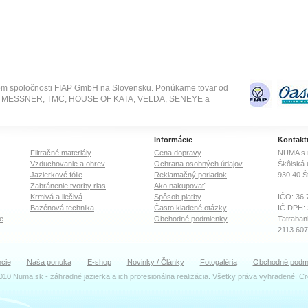
om spoločnosti FIAP GmbH na Slovensku. Ponúkame tovar od
SE, MESSNER, TMC, HOUSE OF KATA, VELDA, SENEYE a
Informácie
Kontakt
Filtračné materiály
Cena dopravy
NUMA s.r
Vzduchovanie a ohrev
Ochrana osobných údajov
Škôlská 
Jazierkové fólie
Reklamačný poriadok
930 40
Š
Zabránenie tvorby rias
Ako nakupovať
Krmivá a liečivá
Spôsob platby
IČO: 36 
Bazénová technika
Často kladené otázky
IČ DPH:
e
Obchodné podmienky
Tatraban
2113 60
OR Okre
cie
Naša ponuka
E-shop
Novinky / Články
Fotogaléria
Obchodné podm
Oddiel: S
010 Numa.sk - záhradné jazierka a ich profesionálna realizácia. Všetky práva vyhradené. C
TEAM
Ing. Dal