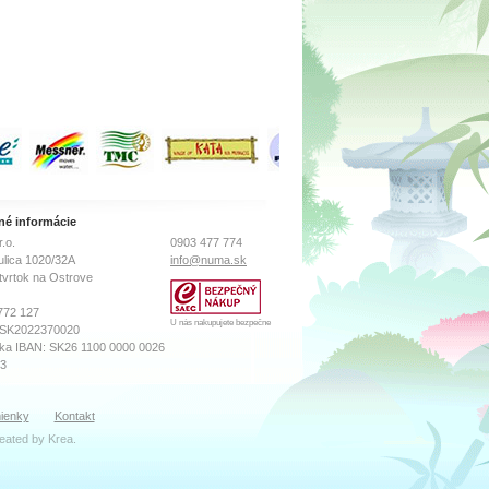
né informácie
.o.
0903 477 774
ulica 1020/32A
info@numa.sk
tvrtok na Ostrove
772 127
U nás nakupujete bezpečne
 SK2022370020
ka IBAN: SK26 1100 0000 0026
73
sného súdu Prešov
ienky
Kontakt
ro, Vložka číslo: 18569/P
reated by
Krea
.
ibor Katreniak