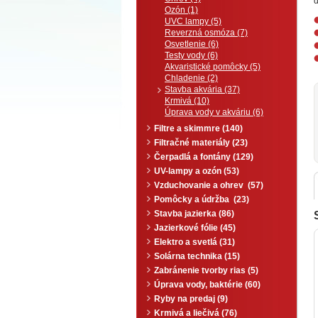
d
Ozón (1)
UVC lampy (5)
Reverzná osmóza (7)
Osvetlenie (6)
Testy vody (6)
Akvaristické pomôcky (5)
Chladenie (2)
Stavba akvária (37)
Krmivá (10)
Úprava vody v akváriu (6)
Filtre a skimmre (140)
Filtračné materiály (23)
Čerpadlá a fontány (129)
UV-lampy a ozón (53)
Vzduchovanie a ohrev (57)
Pomôcky a údržba (23)
Stavba jazierka (86)
Jazierkové fólie (45)
Elektro a svetlá (31)
Solárna technika (15)
Zabránenie tvorby rias (5)
Úprava vody, baktérie (60)
Ryby na predaj (9)
Krmivá a liečivá (76)