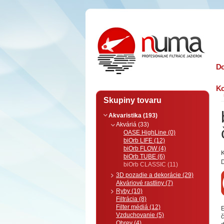
n
uma
D
Ko
Skupiny tovaru
Akvaristika (193)
Akváriá (33)
OASE HighLine (0)
biOrb LIFE (12)
biOrb FLOW (4)
K
biOrb TUBE (6)
D
biOrb CLASSIC (11)
3D pozadie a dekorácie (29)
Akváriové rastliny (7)
Ryby (10)
Filtrácia (8)
Filter médiá (12)
Vzduchovanie (5)
č
Ohrev (4)