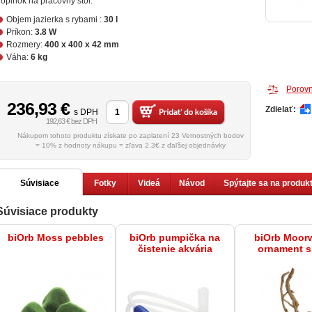
oplnok na pracovný stôl.
Objem jazierka s rybami :
30 l
Príkon:
3.8 W
Rozmery:
400 x 400 x 42 mm
Váha:
6 kg
Porovn
236,93
€
Zdielať:
s DPH
192,63 € bez DPH
Nákupom tohoto produktu získate po zaplatení 23 Vernostných bodov
= 10% z hodnoty nákupu = zľava 2.3€ z ďaľšej objednávky
Súvisiace
Fotky
Videá
Návod
Spýtajte sa na produk
Súvisiace produkty
produkty
biOrb Moss pebbles
biOrb pumpička na
biOrb Moor
čistenie akvária
ornament s