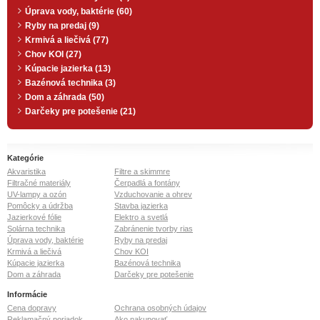
Úprava vody, baktérie (60)
Ryby na predaj (9)
Krmivá a liečivá (77)
Chov KOI (27)
Kúpacie jazierka (13)
Bazénová technika (3)
Dom a záhrada (50)
Darčeky pre potešenie (21)
Kategórie
Akvaristika
Filtre a skimmre
Filtračné materiály
Čerpadlá a fontány
UV-lampy a ozón
Vzduchovanie a ohrev
Pomôcky a údržba
Stavba jazierka
Jazierkové fólie
Elektro a svetlá
Solárna technika
Zabránenie tvorby rias
Úprava vody, baktérie
Ryby na predaj
Krmivá a liečivá
Chov KOI
Kúpacie jazierka
Bazénová technika
Dom a záhrada
Darčeky pre potešenie
Informácie
Cena dopravy
Ochrana osobných údajov
Reklamačný poriadok
Ako nakupovať