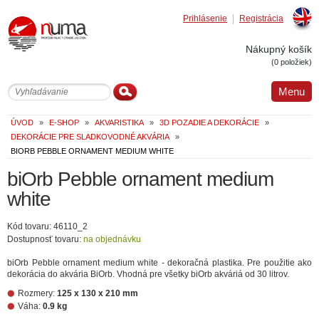
Prihlásenie
Registrácia
Englis
Nákupný košík
(0 položiek)
Menu
ÚVOD
»
E-SHOP
»
AKVARISTIKA
»
3D POZADIE A DEKORÁCIE
»
DEKORÁCIE PRE SLADKOVODNÉ AKVÁRIA
»
BIORB PEBBLE ORNAMENT MEDIUM WHITE
biOrb Pebble ornament medium
white
Kód tovaru: 46110_2
Dostupnosť tovaru:
na objednávku
biOrb Pebble ornament medium white - dekoračná plastika. Pre použitie ako
dekorácia do akvária BiOrb. Vhodná pre všetky biOrb akváriá od 30 litrov.
Rozmery:
125 x 130 x 210 mm
Váha:
0.9 kg