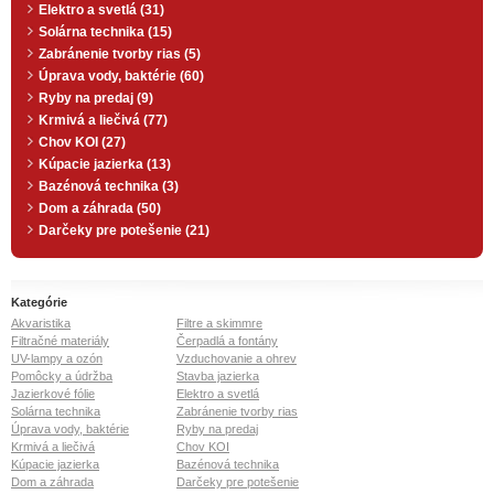
Elektro a svetlá (31)
Solárna technika (15)
Zabránenie tvorby rias (5)
Úprava vody, baktérie (60)
Ryby na predaj (9)
Krmivá a liečivá (77)
Chov KOI (27)
Kúpacie jazierka (13)
Bazénová technika (3)
Dom a záhrada (50)
Darčeky pre potešenie (21)
Kategórie
Akvaristika
Filtre a skimmre
Filtračné materiály
Čerpadlá a fontány
UV-lampy a ozón
Vzduchovanie a ohrev
Pomôcky a údržba
Stavba jazierka
Jazierkové fólie
Elektro a svetlá
Solárna technika
Zabránenie tvorby rias
Úprava vody, baktérie
Ryby na predaj
Krmivá a liečivá
Chov KOI
Kúpacie jazierka
Bazénová technika
Dom a záhrada
Darčeky pre potešenie