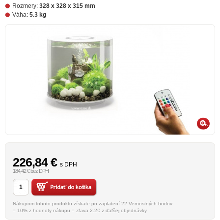
Rozmery:
328 x 328 x 315 mm
Váha:
5.3 kg
226,84
€
s DPH
184,42 € bez DPH
Nákupom tohoto produktu získate po zaplatení 22 Vernostných bodov
= 10% z hodnoty nákupu = zľava 2.2€ z ďaľšej objednávky