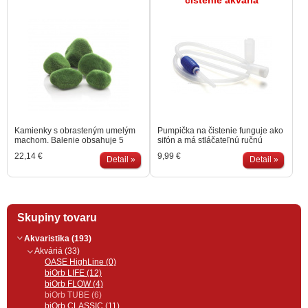
čistenie akvária
Kamienky s obrasteným umelým
Pumpička na čistenie funguje ako
machom. Balenie obsahuje 5
sifón a má stláčateľnú ručnú
kusov kamienkov.
pumpu s ktorou jednoducho
22,14 €
9,99 €
Detail »
vyčerpáte vodu z vášho akvária.
Detail »
Pohybom s hadičkou po dne
odstránite odpad a kal z vody.
Skupiny tovaru
Akvaristika (193)
Akváriá (33)
OASE HighLine (0)
biOrb LIFE (12)
biOrb FLOW (4)
biOrb TUBE (6)
biOrb CLASSIC (11)