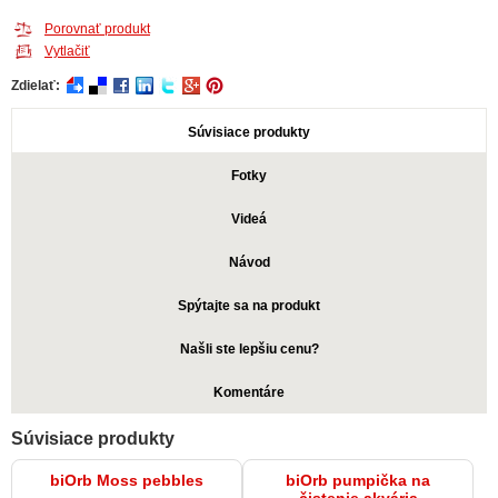
Porovnať produkt
Vytlačiť
Zdielať:
Súvisiace produkty
Fotky
Videá
Návod
Spýtajte sa na produkt
Našli ste lepšiu cenu?
Komentáre
Súvisiace produkty
biOrb Moss pebbles
biOrb pumpička na