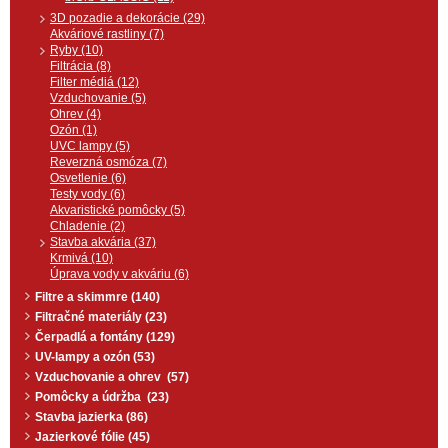
3D pozadie a dekorácie (29)
Akváriové rastliny (7)
Ryby (10)
Filtrácia (8)
Filter médiá (12)
Vzduchovanie (5)
Ohrev (4)
Ozón (1)
UVC lampy (5)
Reverzná osmóza (7)
Osvetlenie (6)
Testy vody (6)
Akvaristické pomôcky (5)
Chladenie (2)
Stavba akvária (37)
Krmivá (10)
Úprava vody v akváriu (6)
Filtre a skimmre (140)
Filtračné materiály (23)
Čerpadlá a fontány (129)
UV-lampy a ozón (53)
Vzduchovanie a ohrev (57)
Pomôcky a údržba (23)
Stavba jazierka (86)
Jazierkové fólie (45)