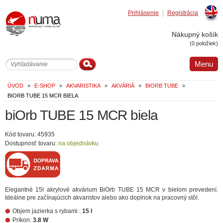
Prihlásenie
Registrácia
Englis
Nákupný košík
(0 položiek)
Menu
ÚVOD
»
E-SHOP
»
AKVARISTIKA
»
AKVÁRIÁ
»
BIORB TUBE
»
BIORB TUBE 15 MCR BIELA
biOrb TUBE 15 MCR biela
Kód tovaru: 45935
Dostupnosť tovaru:
na objednávku
Elegantné 15l akrylové akvárium BiOrb TUBE 15 MCR v bielom prevedení.
Ideálne pre začínajúcich akvaristov alebo ako doplnok na pracovný stôl.
Objem jazierka s rybami :
15 l
Príkon:
3.8 W