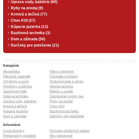
Úprava vody, baktérie (60)
Ryby na predaj (9)
Krmivá a liečivá (77)
Chov KOI (27)
Kúpacie jazierka (13)
Bazénová technika (3)
Dom a záhrada (50)
Darčeky pre potešenie (21)
Kategórie
Akvaristika
Filtre a skimmre
Filtračné materiály
Čerpadlá a fontány
UV-lampy a ozón
Vzduchovanie a ohrev
Pomôcky a údržba
Stavba jazierka
Jazierkové fólie
Elektro a svetlá
Solárna technika
Zabránenie tvorby rias
Úprava vody, baktérie
Ryby na predaj
Krmivá a liečivá
Chov KOI
Kúpacie jazierka
Bazénová technika
Dom a záhrada
Darčeky pre potešenie
Informácie
Cena dopravy
Ochrana osobných údajov
Reklamačný poriadok
Ako nakupovať