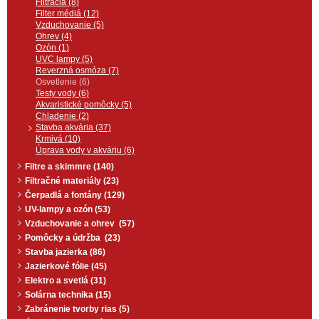
osvetlenia akvária.
Filtrácia (8)
Filter médiá (12)
Vzduchovanie (5)
Ohrev (4)
Ozón (1)
UVC lampy (5)
Reverzná osmóza (7)
Osvetlenie (6)
Testy vody (6)
Akvaristické pomôcky (5)
Chladenie (2)
Stavba akvária (37)
Krmivá (10)
Úprava vody v akváriu (6)
Filtre a skimmre (140)
Filtračné materiály (23)
Čerpadlá a fontány (129)
UV-lampy a ozón (53)
Vzduchovanie a ohrev (57)
Pomôcky a údržba (23)
Stavba jazierka (86)
Jazierkové fólie (45)
Elektro a svetlá (31)
Solárna technika (15)
Zabránenie tvorby rias (5)