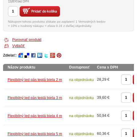
13,80 € bez DPH
Nákupom tohoto produktu získate po zaplatení 1 Vernostných bodov
= 10% z hodnoty nákupu = zľava 0.1€ z ďaľšej objednávky
Porovnať produkt
Vytlačiť
Zdielať:
Názov produktu
Dostupnosť
Cena s DPH
28,29 €
Flexibilný led pás teplá biela 2 m
na objednávku
39,60 €
Flexibilný led pás teplá biela 3 m
na objednávku
50,94 €
Flexibilný led pás teplá biela 4 m
na objednávku
60,36 €
Flexibilný led pás teplá biela 5 m
na objednávku