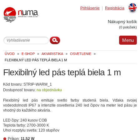
Prihlásenie
Registrácia
Englis
Nákupný košík
(0 položiek)
Menu
ÚVOD
»
E-SHOP
»
AKVARISTIKA
»
OSVETLENIE
»
FLEXIBILNÝ LED PÁS TEPLÁ BIELA 1 M
Flexibilný led pás teplá biela 1 m
Kód tovaru: STRIP-WARM_1
Dostupnosť tovaru:
na objednávku
Flexibilný led pás emituje svetlo farby studená biela. Vďaka svojej
vodeodolnosti IP67 a intenzite osvetlenia 240 led čipov na meter led pásu je
vhodný do každého akvária.
LED čipy: 240 kusov COB
Teplota farby: 2700-3000 K
Uhol rozptylu svetla: 120 stupňov
Príkon:
11.52 W