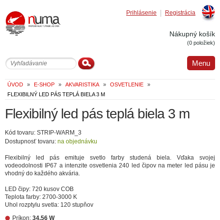
Prihlásenie
Registrácia
Englis
Nákupný košík
(0 položiek)
Menu
ÚVOD
»
E-SHOP
»
AKVARISTIKA
»
OSVETLENIE
»
FLEXIBILNÝ LED PÁS TEPLÁ BIELA 3 M
Flexibilný led pás teplá biela 3 m
Kód tovaru: STRIP-WARM_3
Dostupnosť tovaru:
na objednávku
Flexibilný led pás emituje svetlo farby studená biela. Vďaka svojej
vodeodolnosti IP67 a intenzite osvetlenia 240 led čipov na meter led pásu je
vhodný do každého akvária.
LED čipy: 720 kusov COB
Teplota farby: 2700-3000 K
Uhol rozptylu svetla: 120 stupňov
Príkon:
34.56 W