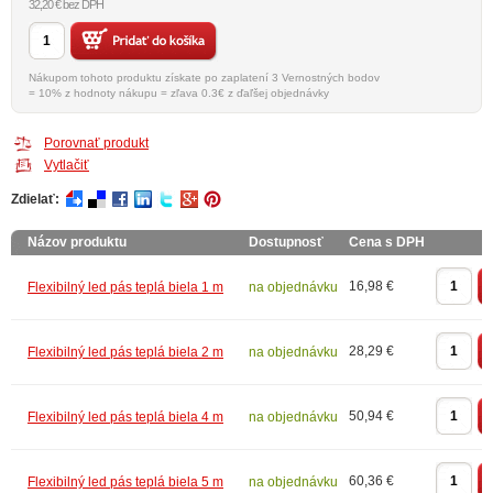
32,20 € bez DPH
Nákupom tohoto produktu získate po zaplatení 3 Vernostných bodov
= 10% z hodnoty nákupu = zľava 0.3€ z ďaľšej objednávky
Porovnať produkt
Vytlačiť
Zdielať:
Názov produktu
Dostupnosť
Cena s DPH
16,98 €
Flexibilný led pás teplá biela 1 m
na objednávku
28,29 €
Flexibilný led pás teplá biela 2 m
na objednávku
50,94 €
Flexibilný led pás teplá biela 4 m
na objednávku
60,36 €
Flexibilný led pás teplá biela 5 m
na objednávku