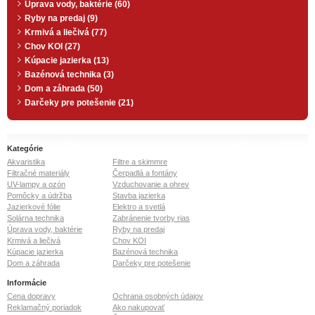
Úprava vody, baktérie (60)
Ryby na predaj (9)
Krmivá a liečivá (77)
Chov KOI (27)
Kúpacie jazierka (13)
Bazénová technika (3)
Dom a záhrada (50)
Darčeky pre potešenie (21)
Kategórie
Akvaristika
Filtre a skimmre
Filtračné materiály
Čerpadlá a fontány
UV-lampy a ozón
Vzduchovanie a ohrev
Pomôcky a údržba
Stavba jazierka
Jazierkové fólie
Elektro a svetlá
Solárna technika
Zabránenie tvorby rias
Úprava vody, baktérie
Ryby na predaj
Krmivá a liečivá
Chov KOI
Kúpacie jazierka
Bazénová technika
Dom a záhrada
Darčeky pre potešenie
Informácie
Cena dopravy
Ochrana osobných údajov
Reklamačný poriadok
Ako nakupovať