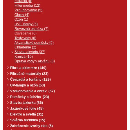
osvetlenia akvária.
Filtrácia (8)
Filter médiá (12)
Vzduchovanie (5)
Ohrev (4)
Ozón (1)
UVC lampy (5)
Reverzná osmóza (7)
Osvetlenie (6)
Testy vody (6)
Akvaristické pomôcky (5)
Chladenie (2)
Stavba akvária (37)
Krmivá (10)
Úprava vody v akváriu (6)
Filtre a skimmre (140)
Filtračné materiály (23)
Čerpadlá a fontány (129)
UV-lampy a ozón (53)
Vzduchovanie a ohrev (57)
Pomôcky a údržba (23)
Stavba jazierka (86)
Jazierkové fólie (45)
Elektro a svetlá (31)
Solárna technika (15)
Zabránenie tvorby rias (5)