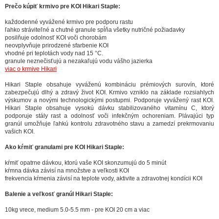
Prečo kúpiť krmivo pre KOI Hikari Staple:
každodenné vyvážené krmivo pre podporu rastu
ľahko stráviteľné a chutné granule spĺňa všetky nutričné požiadavky
posilňuje odolnosť KOI voči chorobám
neovplyvňuje prirodzené sfarbenie KOI
vhodné pri teplotách vody nad 15 °C.
granule neznečisťujú a nezakaľujú vodu vášho jazierka
viac o krmive Hikari
Hikari Staple obsahuje vyváženú kombináciu prémiových surovín, ktoré
zabezpečujú dlhý a zdravý život KOI. Krmivo vzniklo na základe rozsiahlych
výskumov a novými technologickými postupmi. Podporuje vyvážený rast KOI.
Hikari Staple obsahuje vysokú dávku stabilizovaného vitamínu C, ktorý
podporuje stály rast a odolnosť voči infekčným ochoreniam. Plávajúci typ
granúl umožňuje ľahkú kontrolu zdravotného stavu a zamedzí prekrmovaniu
vašich KOI.
Ako kŕmiť granulami pre KOI Hikari Staple:
kŕmiť opatrne dávkou, ktorú vaše KOI skonzumujú do 5 minút
kŕmna dávka závisí na množstve a veľkosti KOI
frekvencia kŕmenia závisí na teplote vody, aktivite a zdravotnej kondícii KOI
Balenie a veľkosť granúl Hikari Staple:
10kg vrece, medium 5.0-5.5 mm - pre KOI 20 cm a viac