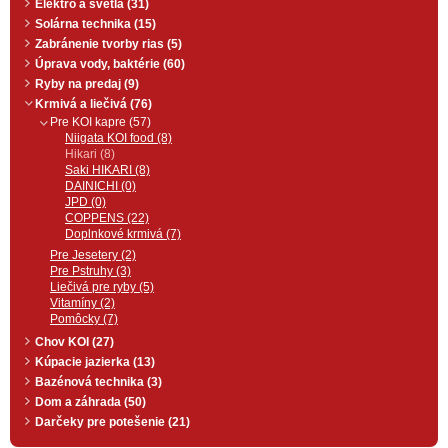
Elektro a svetlá (31)
Solárna technika (15)
Zabránenie tvorby rias (5)
Úprava vody, baktérie (60)
Ryby na predaj (9)
Krmivá a liečivá (76)
Pre KOI kapre (57)
Niigata KOI food (8)
Hikari (8)
Saki HIKARI (8)
DAINICHI (0)
JPD (0)
COPPENS (22)
Doplnkové krmivá (7)
Pre Jesetery (2)
Pre Pstruhy (3)
Liečivá pre ryby (5)
Vitamíny (2)
Pomôcky (7)
Chov KOI (27)
Kúpacie jazierka (13)
Bazénová technika (3)
Dom a záhrada (50)
Darčeky pre potešenie (21)