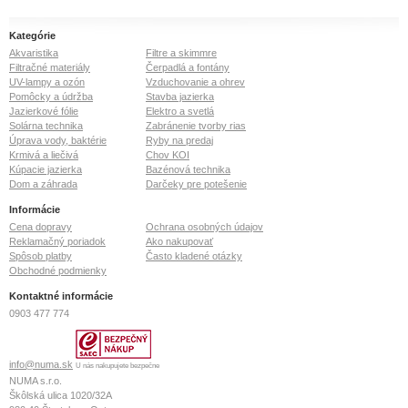
Kategórie
Akvaristika
Filtre a skimmre
Filtračné materiály
Čerpadlá a fontány
UV-lampy a ozón
Vzduchovanie a ohrev
Pomôcky a údržba
Stavba jazierka
Jazierkové fólie
Elektro a svetlá
Solárna technika
Zabránenie tvorby rias
Úprava vody, baktérie
Ryby na predaj
Krmivá a liečivá
Chov KOI
Kúpacie jazierka
Bazénová technika
Dom a záhrada
Darčeky pre potešenie
Informácie
Cena dopravy
Ochrana osobných údajov
Reklamačný poriadok
Ako nakupovať
Spôsob platby
Často kladené otázky
Obchodné podmienky
Kontaktné informácie
0903 477 774
info@numa.sk
U nás nakupujete bezpečne
NUMA s.r.o.
Škôlská ulica 1020/32A