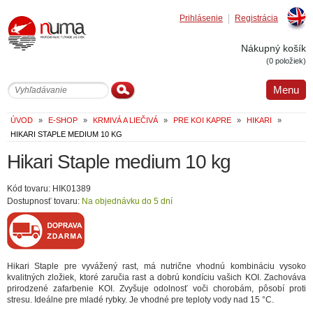
Prihlásenie
Registrácia
Englis
Nákupný košík
(0 položiek)
Menu
ÚVOD
»
E-SHOP
»
KRMIVÁ A LIEČIVÁ
»
PRE KOI KAPRE
»
HIKARI
»
HIKARI STAPLE MEDIUM 10 KG
Hikari Staple medium 10 kg
Kód tovaru: HIK01389
Dostupnosť tovaru:
Na objednávku do 5 dní
Hikari Staple pre vyvážený rast, má nutrične vhodnú kombináciu vysoko
kvalitných zložiek, ktoré zaručia rast a dobrú kondíciu vašich KOI. Zachováva
prirodzené zafarbenie KOI. Zvyšuje odolnosť voči chorobám, pôsobí proti
stresu. Ideálne pre mladé rybky. Je vhodné pre teploty vody nad 15 °C.