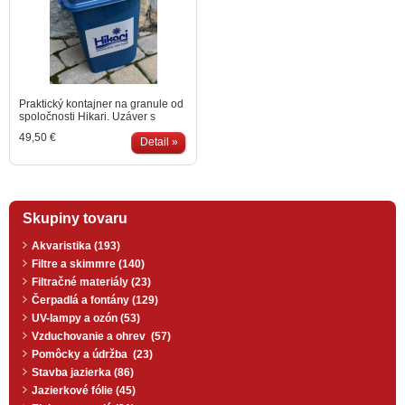
Praktický kontajner na granule od
spoločnosti Hikari. Uzáver s
gumeným tesnením zabraňuje
49,50 €
prenikaniu vlhkosti. Objem cca 15
Detail »
litrov.
Skupiny tovaru
Akvaristika (193)
Filtre a skimmre (140)
Filtračné materiály (23)
Čerpadlá a fontány (129)
UV-lampy a ozón (53)
Vzduchovanie a ohrev (57)
Pomôcky a údržba (23)
Stavba jazierka (86)
Jazierkové fólie (45)