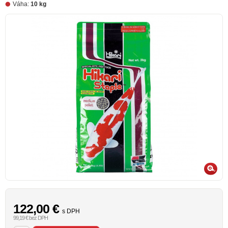
Váha:
10 kg
122,00
€
s DPH
99,19 € bez DPH