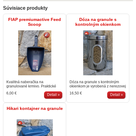
Súvisiace produkty
FIAP premiumactive Feed
Dóza na granule s
Scoop
kontrolným okienkom
Kvalitná naberačka na
Dóza na granule s kontrolným
granulované krmivo. Praktické
okienkom je vyrobená z nerezovej
rysky na meranie objemu
ocele. Vďaka praktickému
6,00 €
16,50 €
nabratého krmiva. Objem
Detail »
priezoru máte prehľad koľko
Detail »
naberačky 1l
granúl na kŕmenie rýb ešte máte.
Víko ochráni granule pred
vlhkosťou. S nálepkou KOI
Hikari kontajner na granule
HIKARI. Granule nie sú súčasťou
balenia. Využiteľný objem cca 1,5
l granúl veľkosti Medium.