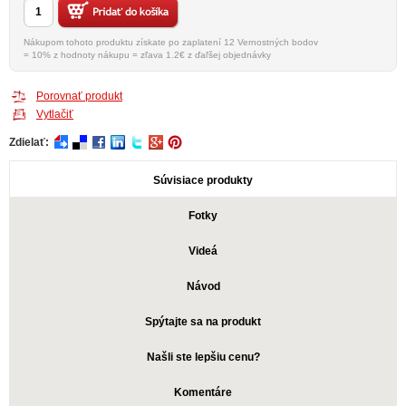
Nákupom tohoto produktu získate po zaplatení 12 Vernostných bodov
= 10% z hodnoty nákupu = zľava 1.2€ z ďaľšej objednávky
Porovnať produkt
Vytlačiť
Zdielať:
Súvisiace produkty
Fotky
Videá
Návod
Spýtajte sa na produkt
Našli ste lepšiu cenu?
Komentáre