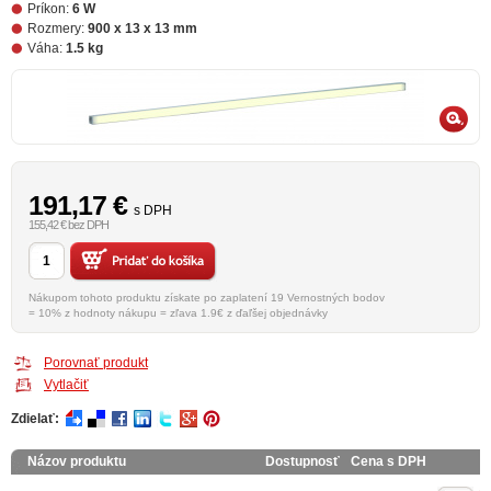
Príkon:
6 W
Rozmery:
900 x 13 x 13 mm
Váha:
1.5 kg
191,17
€
s DPH
155,42 € bez DPH
Nákupom tohoto produktu získate po zaplatení 19 Vernostných bodov
= 10% z hodnoty nákupu = zľava 1.9€ z ďaľšej objednávky
Porovnať produkt
Vytlačiť
Zdielať:
Názov produktu
Dostupnosť
Cena s DPH