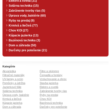
Elektro a svetlá (31)
Solárna technika (15)
Zabránenie tvorby rias (5)
Úprava vody, baktérie (60)
Ryby na predaj (9)
Krmivá a liečivá (77)
Chov KOI (27)
Kúpacie jazierka (13)
Bazénová technika (3)
Dom a záhrada (50)
Darčeky pre potešenie (21)
Kategórie
Akvaristika
Filtre a skimmre
Filtračné materiály
Čerpadlá a fontány
UV-lampy a ozón
Vzduchovanie a ohrev
Pomôcky a údržba
Stavba jazierka
Jazierkové fólie
Elektro a svetlá
Solárna technika
Zabránenie tvorby rias
Úprava vody, baktérie
Ryby na predaj
Krmivá a liečivá
Chov KOI
Kúpacie jazierka
Bazénová technika
Dom a záhrada
Darčeky pre potešenie