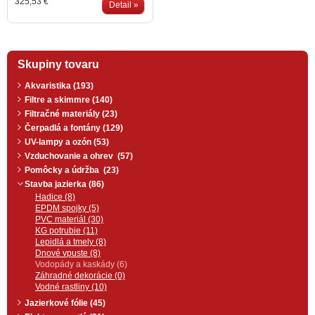
325,53 €
Vodopád má zabudované
Detail »
šrúbenie 1 1/4" na dvoch stranách
- pre viac možností napojenia.
Vhodné pre prietok vody od 2000
l/h do 5000 l/h. Celonerezové
prevedenie.
Skupiny tovaru
Akvaristika (193)
Filtre a skimmre (140)
Filtračné materiály (23)
Čerpadlá a fontány (129)
UV-lampy a ozón (53)
Vzduchovanie a ohrev (57)
Pomôcky a údržba (23)
Stavba jazierka (86)
Hadice (8)
EPDM spojky (5)
PVC materiál (30)
KG potrubie (11)
Lepidlá a tmely (8)
Dnové vpuste (8)
Vodopády a kaskády (6)
Záhradné dekorácie (0)
Vodné rastliny (10)
Jazierkové fólie (45)