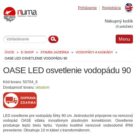
Prihlásenie
Registrácia
Englis
Nákupný košík
(0 položiek)
Menu
ÚVOD
»
E-SHOP
»
STAVBA JAZIERKA
»
VODOPÁDY A KASKÁDY
»
OASE LED OSVETLENIE VODOPÁDU 90
OASE LED osvetlenie vodopádu 90
Kód tovaru: 50704_6
Dostupnosť tovaru:
skladom
LED osvetlenie pre vodopády šírky 90 cm. Jednoduché pripojenie na nerezový
vodopád OASE vďaka inovatívnym plastovým konektorom. Osvetlenie
produkuje teplú bielu farbu. Vysoko kvalitné nerezové vodeodolné IP68
prevedenie. Obsahuje 10 m kábel s transformátorom.