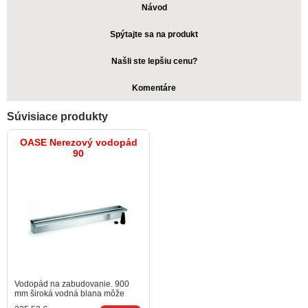
Návod
Spýtajte sa na produkt
Našli ste lepšiu cenu?
Komentáre
Súvisiace produkty
OASE Nerezový vodopád
90
Vodopád na zabudovanie. 900
mm široká vodná blana môže
padať z výšky až jedného metra.