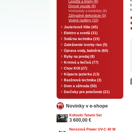
Lepidlá a tmely (8)
Dnové vpuste (8)
k
Vodopády a kaskády (6)
Záhradné dekorácie (0)
Vodné rastliny (10)
Jazierkové fólie (45)
Elektro a svetlá (31)
Solárna technika (15)
Zabránenie tvorby rias (5)
Úprava vody, baktérie (60)
Ryby na predaj (9)
Krmivá a liečivá (77)
Chov KOI (27)
Kúpacie jazierka (13)
Bazénová technika (3)
Dom a záhrada (50)
Darčeky pre potešenie (21)
Novinky v e-shope
Kohseki Tatami Set
3 600,00 €
Nerezová Power UV-C 40 W