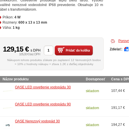
konektorom. Osvetlenie produkuje teplú bielu farbu. Vysoko
kvalitné nerezové vodeodolné IP68 prevedenie. Obsahuje 10 m
ábel s transformátorom.
Príkon:
4 W
Rozmery:
600 x 13 x 13 mm
Váha:
1 kg
Porovn
129,15
€
Zdielať:
s DPH
105,00 € bez DPH
Nákupom tohoto produktu získate po zaplatení 12 Vernostných bodov
= 10% z hodnoty nákupu = zľava 1.2€ z ďaľšej objednávky
Názov produktu
Dostupnosť
Cena s D
OASE LED osvetlenie vodopádu 30
107,44 €
skladom
OASE LED osvetlenie vodopádu 90
191,17 €
skladom
OASE Nerezový vodopád 30
194,27 €
skladom