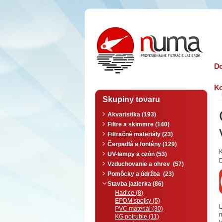
n
uma
D
Ko
Skupiny tovaru
Akvaristika (193)
Filtre a skimmre (140)
Filtračné materiály (23)
Čerpadlá a fontány (129)
K
UV-lampy a ozón (53)
D
Vzduchovanie a ohrev (57)
Pomôcky a údržba (23)
Stavba jazierka (86)
Hadice (8)
EPDM spojky (5)
L
PVC materiál (30)
KG potrubie (11)