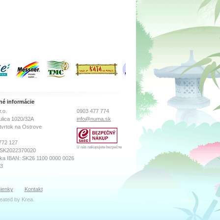
né informácie
.o.
0903 477 774
ulica 1020/32A
info@numa.sk
tvrtok na Ostrove
772 127
U nás nakupujete bezpečne
 SK2022370020
ka IBAN: SK26 1100 0000 0026
73
sného súdu Prešov
ienky
Kontakt
ro, Vložka číslo: 18569/P
reated by
Krea
.