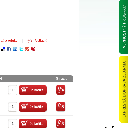
ať produkt
Vytlačiť
PH
Strážiť