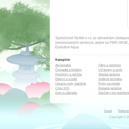
Spoločnosť NUMA s.r.o. je výhradným zástupc
renomovaných výrobcov, akými sú FIAP, OA
Evolution Aqua
Kategórie
Akvaristika
Filtre a skimmre
Čerpadlá a fontány
UV-lampy a ozón
Pomôcky a údržba
Stavba jazierka
Elektro a svetlá
Solárna technika
Úprava vody, baktérie
Ryby na predaj
Chov KOI
Kúpacie jazierka
Dom a záhrada
Darčeky pre potešeni
Úvod
Referen
Copyright © 2