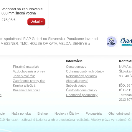
Vodopád na zabudovanie.
600 mm široká vodná
blana môže padať z výšky
276,96 €
až jedného metra.
Detail »
Vodopád má zabudované
šrúbenie 1" na dvoch
stranách - pre viac
možností napojenia.
om spoločnosti FIAP GmbH na Slovensku. Ponúkame tovar od
Vhodné pre prietok vody
SE, MESSNER, TMC, HOUSE OF KATA, VELDA, SENEYE a
od 2000 l/h do 5000 l/h.
Celonerezové prevedenie.
Informácie
Kontakt
Filtračné materiály
Cena dopravy
NUMA s.r
Vzduchovanie a ohrev
Ochrana osobných údajov
Škôlská 
Jazierkové fólie
Reklamačný poriadok
930 40
Š
Zabránenie tvorby rias
Ako nakupovať
Krmivá a liečivá
Spôsob platby
IČO: 36 
Bazénová technika
Často kladené otázky
IČ DPH:
e
Obchodné podmienky
Tatraban
2113 60
OR Okre
cie
Naša ponuka
E-shop
Novinky / Články
Fotogaléria
Obchodné podm
Oddiel: S
010 Numa.sk - záhradné jazierka a ich profesionálna realizácia. Všetky práva vyhradené. C
TEAM