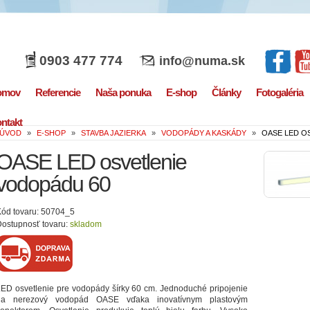
0903 477 774
info@numa.sk
omov
Referencie
Naša ponuka
E-shop
Články
Fotogaléria
ntakt
ÚVOD
»
E-SHOP
»
STAVBA JAZIERKA
»
VODOPÁDY A KASKÁDY
»
OASE LED O
OASE LED osvetlenie
vodopádu 60
ód tovaru: 50704_5
ostupnosť tovaru:
skladom
ED osvetlenie pre vodopády šírky 60 cm. Jednoduché pripojenie
na nerezový vodopád OASE vďaka inovatívnym plastovým