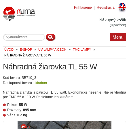
Prihlásenie
Registrácia
Englis
Nákupný košík
(0 položiek)
Menu
ÚVOD
»
E-SHOP
»
UV-LAMPY A OZÓN
»
TMC LAMPY
»
NÁHRADNÁ ŽIAROVKA TL 55 W
Náhradná žiarovka TL 55 W
Kód tovaru: SB710_3
Dostupnosť tovaru:
skladom
Náhradná žiarivka s päticou TL 55 watt. Ekonomické riešenie. Nie je vhodná
pre TMC 55 a 110 W. Posielame len kuriérom!
Príkon:
55 W
Rozmery:
895 mm
Váha:
0.2 kg