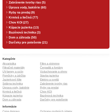
Zabránenie tvorby rias (5)
Úprava vody, baktérie (60)
Ryby na predaj (9)
Krmivá a liečivá (77)
Chov KOI (27)
Kúpacie jazierka (13)
Bazénová technika (3)
Dom a záhrada (50)
Darčeky pre potešenie (21)
Kategórie
Akvaristika
Filtre a skimmre
Filtračné materiály
Čerpadlá a fontány
UV-lampy a ozón
Vzduchovanie a ohrev
Pomôcky a údržba
Stavba jazierka
Jazierkové fólie
Elektro a svetlá
Solárna technika
Zabránenie tvorby rias
Úprava vody, baktérie
Ryby na predaj
Krmivá a liečivá
Chov KOI
Kúpacie jazierka
Bazénová technika
Dom a záhrada
Darčeky pre potešenie
Informácie
Cena dopravy
Ochrana osobných údajov