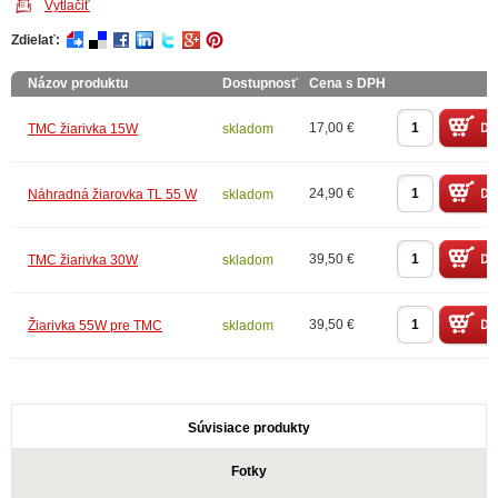
Vytlačiť
Zdielať:
Názov produktu
Dostupnosť
Cena s DPH
17,00 €
TMC žiarivka 15W
skladom
24,90 €
Náhradná žiarovka TL 55 W
skladom
39,50 €
TMC žiarivka 30W
skladom
39,50 €
Žiarivka 55W pre TMC
skladom
Súvisiace produkty
Fotky