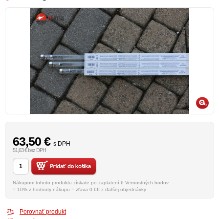
63,50
€
s DPH
51,63 € bez DPH
Nákupom tohoto produktu získate po zaplatení 6 Vernostných bodov
= 10% z hodnoty nákupu = zľava 0.6€ z ďaľšej objednávky
Porovnať produkt