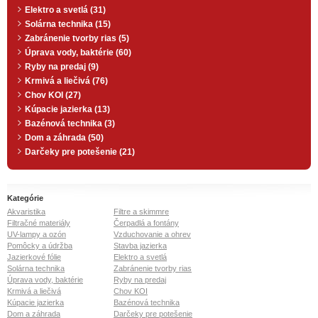
Elektro a svetlá (31)
Solárna technika (15)
Zabránenie tvorby rias (5)
Úprava vody, baktérie (60)
Ryby na predaj (9)
Krmivá a liečivá (76)
Chov KOI (27)
Kúpacie jazierka (13)
Bazénová technika (3)
Dom a záhrada (50)
Darčeky pre potešenie (21)
Kategórie
Akvaristika
Filtre a skimmre
Filtračné materiály
Čerpadlá a fontány
UV-lampy a ozón
Vzduchovanie a ohrev
Pomôcky a údržba
Stavba jazierka
Jazierkové fólie
Elektro a svetlá
Solárna technika
Zabránenie tvorby rias
Úprava vody, baktérie
Ryby na predaj
Krmivá a liečivá
Chov KOI
Kúpacie jazierka
Bazénová technika
Dom a záhrada
Darčeky pre potešenie