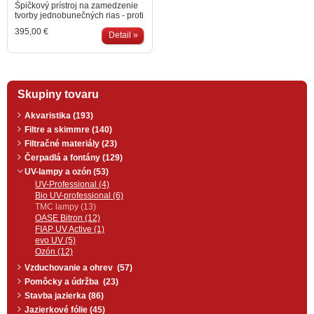
Špičkový prístroj na zamedzenie
tvorby jednobunečných rias - proti
"zelenej" vode. Eliminuje
395,00 €
mikroorganizmy a baktérie vo
Detail »
vode. Vhodné pre väčšie jazierka
a kúpacie bio bazény. Obsahuje
dve prepojené 90-centimetrové
UV-trubice so zvýšeným výkonom
vyrobené v Japonsku. Maximálny
Skupiny tovaru
prevádzkový tlak 3bar.
Odporúčame výkon 5W na 1m3
jazierka. Na dosiahnutie
Akvaristika (193)
optimálneho účinku by objem
Filtre a skimmre (140)
jazierka mal každé 2-3hodiny
prejsť cez UV-lampu a to 24hodín
Filtračné materiály (23)
denne. Vypnite UV-lampu v
Čerpadlá a fontány (129)
prípade keď cez ňu nepreteká
UV-lampy a ozón (53)
voda. UV-trubicu odporúčame
meniť každý rok a to na jar, kedy
UV-Professional (4)
je najväčšia požiadavka na výkon
Bio UV-professional (6)
UV-žiarivky. Kremíková trubica
TMC lampy (13)
stárne rovnako ako UV žiarivka.
OASE Bitron (12)
Odporúčame ju vymeniť každé 2
FIAP UV Active (1)
roky, v opačnom prípade
evo UV (5)
negatívne redukuje UV-žiarenie.
Vhodné pre jazierka do objemu
Ozón (12)
72.000 litrov - v závislosti na
Vzduchovanie a ohrev (57)
vystavení jazierka priamemu
slnečnému žiareniu a množstvu
Pomôcky a údržba (23)
rýb.
Stavba jazierka (86)
Jazierkové fólie (45)