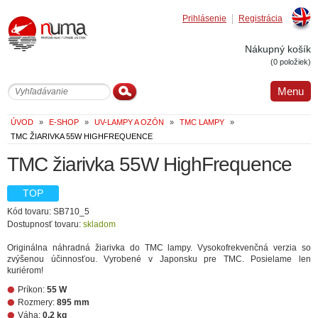
Prihlásenie
Registrácia
Englis
Nákupný košík
(0 položiek)
Menu
ÚVOD
»
E-SHOP
»
UV-LAMPY A OZÓN
»
TMC LAMPY
»
TMC ŽIARIVKA 55W HIGHFREQUENCE
TMC žiarivka 55W HighFrequence
TOP
Kód tovaru: SB710_5
Dostupnosť tovaru:
skladom
Originálna náhradná žiarivka do TMC lampy. Vysokofrekvenčná verzia so
zvýšenou účinnosťou. Vyrobené v Japonsku pre TMC. Posielame len
kuriérom!
Príkon:
55 W
Rozmery:
895 mm
Váha:
0.2 kg