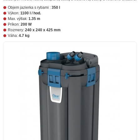
Objem jazierka s rybami :
350 l
Výkon:
1100 l / hod.
Max. výtlak:
1.35 m
Príkon:
200 W
Rozmery:
240 x 240 x 425 mm
Váha:
4.7 kg