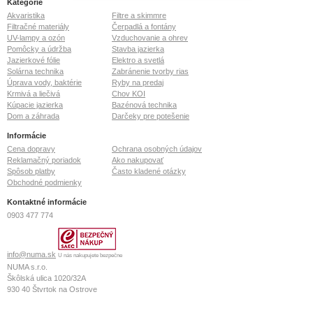
Kategórie
Akvaristika
Filtre a skimmre
Filtračné materiály
Čerpadlá a fontány
UV-lampy a ozón
Vzduchovanie a ohrev
Pomôcky a údržba
Stavba jazierka
Jazierkové fólie
Elektro a svetlá
Solárna technika
Zabránenie tvorby rias
Úprava vody, baktérie
Ryby na predaj
Krmivá a liečivá
Chov KOI
Kúpacie jazierka
Bazénová technika
Dom a záhrada
Darčeky pre potešenie
Informácie
Cena dopravy
Ochrana osobných údajov
Reklamačný poriadok
Ako nakupovať
Spôsob platby
Často kladené otázky
Obchodné podmienky
Kontaktné informácie
0903 477 774
info@numa.sk
U nás nakupujete bezpečne
NUMA s.r.o.
Škôlská ulica 1020/32A
930 40
Štvrtok na Ostrove
IČO: 36 772 127