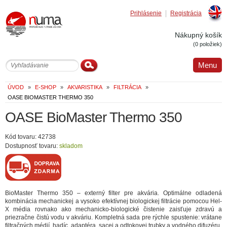
Prihlásenie
Registrácia
Englis
Nákupný košík
(0 položiek)
Menu
ÚVOD
»
E-SHOP
»
AKVARISTIKA
»
FILTRÁCIA
»
OASE BIOMASTER THERMO 350
OASE BioMaster Thermo 350
Kód tovaru: 42738
Dostupnosť tovaru:
skladom
BioMaster Thermo 350 – externý filter pre akvária. Optimálne odladená
kombinácia mechanickej a vysoko efektívnej biologickej filtrácie pomocou Hel-
X média rovnako ako mechanicko-biologické čistenie zaisťuje zdravú a
priezračne čistú vodu v akváriu. Kompletná sada pre rýchle spustenie: vrátane
filtračných médií, hadíc, adaptéra, sacej a odtokovej trubky a vodného difuzéru.