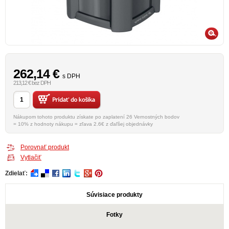
262,14
€
s DPH
213,12 € bez DPH
Nákupom tohoto produktu získate po zaplatení 26 Vernostných bodov
= 10% z hodnoty nákupu = zľava 2.6€ z ďaľšej objednávky
Porovnať produkt
Vytlačiť
Zdielať:
Súvisiace produkty
Fotky