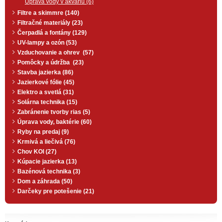
Úprava vody v akváriu (6)
Filtre a skimmre (140)
Filtračné materiály (23)
Čerpadlá a fontány (129)
UV-lampy a ozón (53)
Vzduchovanie a ohrev (57)
Pomôcky a údržba (23)
Stavba jazierka (86)
Jazierkové fólie (45)
Elektro a svetlá (31)
Solárna technika (15)
Zabránenie tvorby rias (5)
Úprava vody, baktérie (60)
Ryby na predaj (9)
Krmivá a liečivá (76)
Chov KOI (27)
Kúpacie jazierka (13)
Bazénová technika (3)
Dom a záhrada (50)
Darčeky pre potešenie (21)