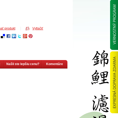
ať produkt
Vytlačiť
t
Našli ste lepšiu cenu?
Komentáre