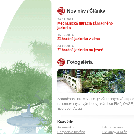
Novinky / Články
20.12.2022
Mechanická filtrácia záhradného
jazierka
16.12.2014
Záhradné jazierko v zime
23.09.2014
Záhradné jazierko na jeseň
Fotogaléria
Spoločnosť NUMA s.r.o. je výhradným zástupc
renomovaných výrobcov, akými sú FIAP, OA
Evolution Aqua
Kategórie
Akvaristika
Filtre a skimmre
Čerpadlá a fontány
UV-lampy a ozón