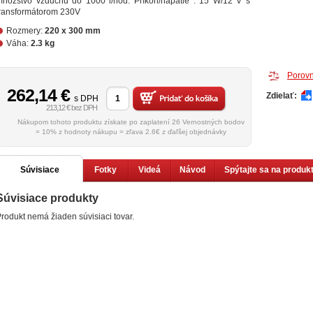
množstvo vzduchu do 1000 l/hod. Príkon/napätie : 15 W/12 V s
transformátorom 230V
Rozmery:
220 x 300 mm
Váha:
2.3 kg
Porovn
262,14
€
Zdielať:
s DPH
213,12 € bez DPH
Nákupom tohoto produktu získate po zaplatení 26 Vernostných bodov
= 10% z hodnoty nákupu = zľava 2.6€ z ďaľšej objednávky
Súvisiace
Fotky
Videá
Návod
Spýtajte sa na produk
Súvisiace produkty
produkty
rodukt nemá žiaden súvisiaci tovar.