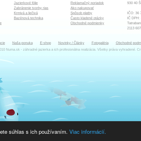
Jazierkové fólie
Reklamačný poriadok
930 40
Š
Zabránenie tvorby rias
Ako nakupovať
Krmivá a liečivá
Spôsob platby
IČO: 36 
Bazénová technika
Často kladené otázky
IČ DPH:
e
Obchodné podmienky
Tatraban
2113 60
OR Okre
cie
Naša ponuka
E-shop
Novinky / Články
Fotogaléria
Obchodné podm
Oddiel: S
010 Numa.sk - záhradné jazierka a ich profesionálna realizácia. Všetky práva vyhradené. C
TEAM
Ing. Dal
Konateľ
katrenia
Ing. Zu
Účtovné 
faktury(
Ján Ceh
Montáž a
servis(z
Peter A
Výdaj to
ete súhlas s ich používaním.
Viac informácií.
sklad(za