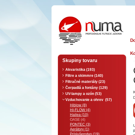
n
uma
D
Ko
Skupiny tovaru
Akvaristika (193)
Filtre a skimmre (140)
Filtračné materiály (23)
Čerpadlá a fontány (129)
K
UV-lampy a ozón (53)
D
Vzduchovanie a ohrev (57)
Hiblow (8)
HI-FLOW (4)
Hailea (10)
OASE (4)
PONTEC (3)
Aerátory (1)
Príslušenstvo (19)