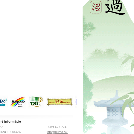
né informácie
.o.
0903 477 774
ulica 1020/32A
info@numa.sk