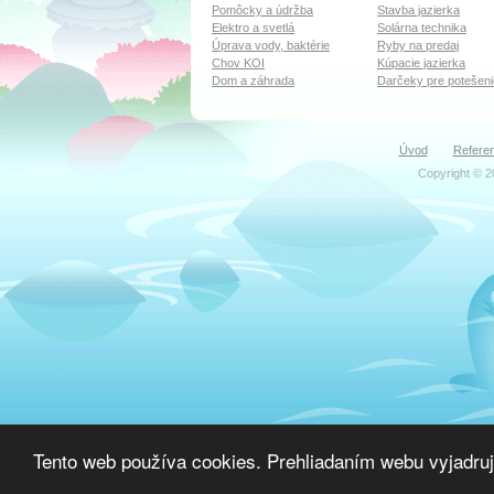
Pomôcky a údržba
Stavba jazierka
Elektro a svetlá
Solárna technika
Úprava vody, baktérie
Ryby na predaj
Chov KOI
Kúpacie jazierka
Dom a záhrada
Darčeky pre potešeni
Úvod
Referen
Copyright © 2
Tento web používa cookies. Prehliadaním webu vyjadruj