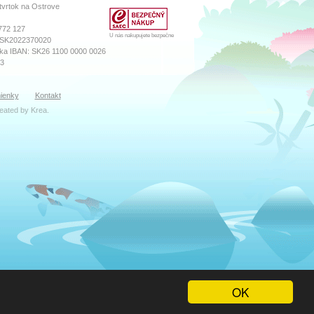
tvrtok na Ostrove
772 127
U nás nakupujete bezpečne
 SK2022370020
ka IBAN: SK26 1100 0000 0026
73
sného súdu Prešov
ienky
Kontakt
ro, Vložka číslo: 18569/P
reated by
Krea
.
ibor Katreniak
k(zavináč)numa.sk
zana Máčiková
oddelenie
zavináč)numa.sk
ula
 servis
avináč)numa.sk
lman
varu, sklad
OK
vináč)numa.sk