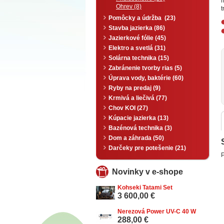
Ohrev (8)
Pomôcky a údržba (23)
Stavba jazierka (86)
Jazierkové fólie (45)
Elektro a svetlá (31)
Solárna technika (15)
Zabránenie tvorby rias (5)
Úprava vody, baktérie (60)
Ryby na predaj (9)
Krmivá a liečivá (77)
Chov KOI (27)
Kúpacie jazierka (13)
Bazénová technika (3)
Dom a záhrada (50)
Darčeky pre potešenie (21)
P
Novinky v e-shope
Kohseki Tatami Set
3 600,00 €
Nerezová Power UV-C 40 W
288,00 €