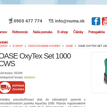
0903 477 774
info@numa.sk
omov
Referencie
Naša ponuka
E-shop
Články
Fotogaléria
ntakt
ÚVOD
»
E-SHOP
»
VZDUCHOVANIE A OHREV
»
OASE
»
OASE OXYTEX SET 10
OASE OxyTex Set 1000
CWS
ód tovaru: 50249
ostupnosť tovaru:
skladom
Unikátny prevzdušňovací disk do záhradných jazierok s
prevzdušňovačom jazierka AquaOxy 1000. Plynulo regulovateľné