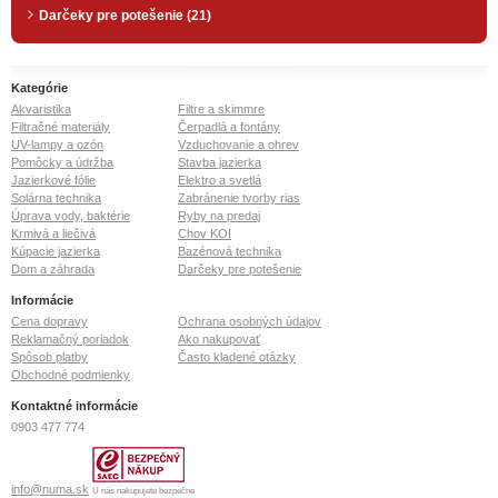
Darčeky pre potešenie (21)
Kategórie
Akvaristika
Filtre a skimmre
Filtračné materiály
Čerpadlá a fontány
UV-lampy a ozón
Vzduchovanie a ohrev
Pomôcky a údržba
Stavba jazierka
Jazierkové fólie
Elektro a svetlá
Solárna technika
Zabránenie tvorby rias
Úprava vody, baktérie
Ryby na predaj
Krmivá a liečivá
Chov KOI
Kúpacie jazierka
Bazénová technika
Dom a záhrada
Darčeky pre potešenie
Informácie
Cena dopravy
Ochrana osobných údajov
Reklamačný poriadok
Ako nakupovať
Spôsob platby
Často kladené otázky
Obchodné podmienky
Kontaktné informácie
0903 477 774
info@numa.sk
U nás nakupujete bezpečne