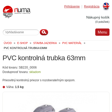
Prihlásenie
Registrácia
Englis
Nákupný košík
(0 položiek)
Menu
ÚVOD
»
E-SHOP
»
STAVBA JAZIERKA
»
PVC MATERIÁL
»
PVC KONTROLNÁ TRUBKA 63MM
PVC kontrolná trubka 63mm
Kód tovaru: SB220_0006
Dostupnosť tovaru:
skladom
Priesvitný kontrolný priezor s rozoberateľným spojom.
Váha:
1.5 kg