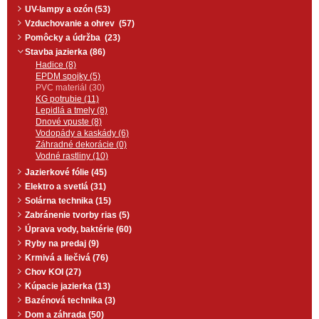
UV-lampy a ozón (53)
Vzduchovanie a ohrev (57)
Pomôcky a údržba (23)
Stavba jazierka (86)
Hadice (8)
EPDM spojky (5)
PVC materiál (30)
KG potrubie (11)
Lepidlá a tmely (8)
Dnové vpuste (8)
Vodopády a kaskády (6)
Záhradné dekorácie (0)
Vodné rastliny (10)
Jazierkové fólie (45)
Elektro a svetlá (31)
Solárna technika (15)
Zabránenie tvorby rias (5)
Úprava vody, baktérie (60)
Ryby na predaj (9)
Krmivá a liečivá (76)
Chov KOI (27)
Kúpacie jazierka (13)
Bazénová technika (3)
Dom a záhrada (50)