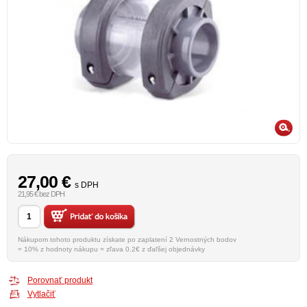
27,00
€
s DPH
21,95 € bez DPH
Nákupom tohoto produktu získate po zaplatení 2 Vernostných bodov
= 10% z hodnoty nákupu = zľava 0.2€ z ďaľšej objednávky
Porovnať produkt
Vytlačiť