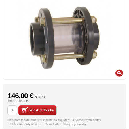
146,00
€
s DPH
118,70 € bez DPH
Nákupom tohoto produktu získate po zaplatení 14 Vernostných bodov
= 10% z hodnoty nákupu = zľava 1.4€ z ďaľšej objednávky