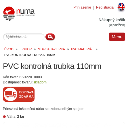
Prihlásenie
Registrácia
Englis
Nákupný košík
(0 položiek)
Menu
ÚVOD
»
E-SHOP
»
STAVBA JAZIERKA
»
PVC MATERIÁL
»
PVC KONTROLNÁ TRUBKA 110MM
PVC kontrolná trubka 110mm
Kód tovaru: SB220_0003
Dostupnosť tovaru:
skladom
Priesvitná inšpekčná rúrka s rozoberateľným spojom.
Váha:
2 kg