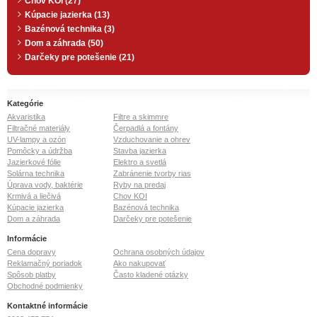
Chov KOI (27)
Kúpacie jazierka (13)
Bazénová technika (3)
Dom a záhrada (50)
Darčeky pre potešenie (21)
Kategórie
Akvaristika
Filtre a skimmre
Filtračné materiály
Čerpadlá a fontány
UV-lampy a ozón
Vzduchovanie a ohrev
Pomôcky a údržba
Stavba jazierka
Jazierkové fólie
Elektro a svetlá
Solárna technika
Zabránenie tvorby rias
Úprava vody, baktérie
Ryby na predaj
Krmivá a liečivá
Chov KOI
Kúpacie jazierka
Bazénová technika
Dom a záhrada
Darčeky pre potešenie
Informácie
Cena dopravy
Ochrana osobných údajov
Reklamačný poriadok
Ako nakupovať
Spôsob platby
Často kladené otázky
Obchodné podmienky
Kontaktné informácie