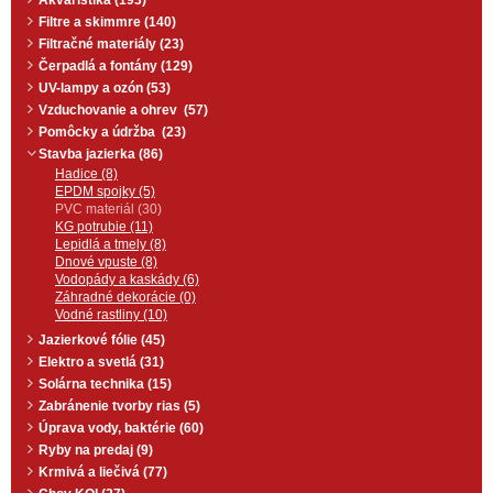
Akvaristika (193)
Filtre a skimmre (140)
Filtračné materiály (23)
Čerpadlá a fontány (129)
UV-lampy a ozón (53)
Vzduchovanie a ohrev (57)
Pomôcky a údržba (23)
Stavba jazierka (86)
Hadice (8)
EPDM spojky (5)
PVC materiál (30)
KG potrubie (11)
Lepidlá a tmely (8)
Dnové vpuste (8)
Vodopády a kaskády (6)
Záhradné dekorácie (0)
Vodné rastliny (10)
Jazierkové fólie (45)
Elektro a svetlá (31)
Solárna technika (15)
Zabránenie tvorby rias (5)
Úprava vody, baktérie (60)
Ryby na predaj (9)
Krmivá a liečivá (77)