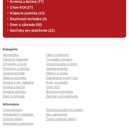
Krmivá a liečivá (77)
Chov KOI (27)
Kúpacie jazierka (13)
Bazénová technika (3)
Dom a záhrada (50)
Darčeky pre potešenie (21)
Kategórie
Akvaristika
Filtre a skimmre
Filtračné materiály
Čerpadlá a fontány
UV-lampy a ozón
Vzduchovanie a ohrev
Pomôcky a údržba
Stavba jazierka
Jazierkové fólie
Elektro a svetlá
Solárna technika
Zabránenie tvorby rias
Úprava vody, baktérie
Ryby na predaj
Krmivá a liečivá
Chov KOI
Kúpacie jazierka
Bazénová technika
Dom a záhrada
Darčeky pre potešenie
Informácie
Cena dopravy
Ochrana osobných údajov
Reklamačný poriadok
Ako nakupovať
Spôsob platby
Často kladené otázky
Obchodné podmienky