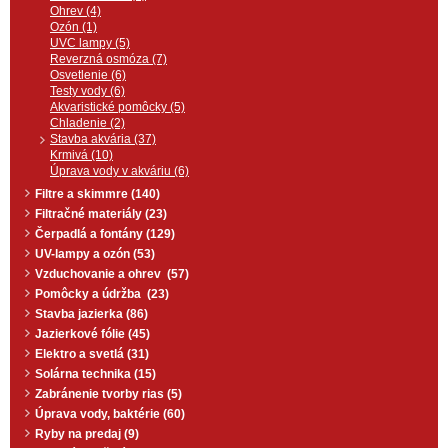
akváriu
.
Ohrev (4)
Ozón (1)
UVC lampy (5)
Reverzná osmóza (7)
Osvetlenie (6)
Testy vody (6)
Akvaristické pomôcky (5)
Chladenie (2)
Stavba akvária (37)
Krmivá (10)
Úprava vody v akváriu (6)
Filtre a skimmre (140)
Filtračné materiály (23)
Čerpadlá a fontány (129)
UV-lampy a ozón (53)
Vzduchovanie a ohrev (57)
Pomôcky a údržba (23)
Stavba jazierka (86)
Jazierkové fólie (45)
Elektro a svetlá (31)
Solárna technika (15)
Zabránenie tvorby rias (5)
Úprava vody, baktérie (60)
Ryby na predaj (9)