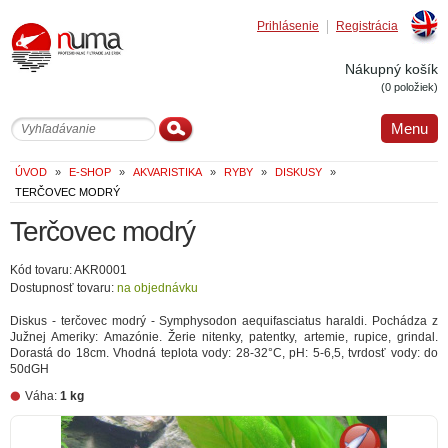
Prihlásenie
Registrácia
Englis
Nákupný košík
(0 položiek)
Menu
ÚVOD
»
E-SHOP
»
AKVARISTIKA
»
RYBY
»
DISKUSY
»
TERČOVEC MODRÝ
Terčovec modrý
Kód tovaru: AKR0001
Dostupnosť tovaru:
na objednávku
Diskus - terčovec modrý - Symphysodon aequifasciatus haraldi. Pochádza z
Južnej Ameriky: Amazónie. Žerie nitenky, patentky, artemie, rupice, grindal.
Dorastá do 18cm. Vhodná teplota vody: 28-32°C, pH: 5-6,5, tvrdosť vody: do
50dGH
Váha:
1 kg