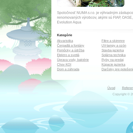
Spoločnosť NUMA s.r.o. je výhradným zástupc
renomovaných výrobcov, akými sú FIAP, OA
Evolution Aqua
Kategórie
Akvaristika
Filtre a skimmre
Čerpadlá a fontány
UV-lampy a ozón
Pomôcky a údržba
Stavba jazierka
Elektro a svetlá
Solárna technika
Úprava vody, baktérie
Ryby na predaj
Chov KOI
Kúpacie jazierka
Dom a záhrada
Darčeky pre potešeni
Úvod
Referen
Copyright © 2