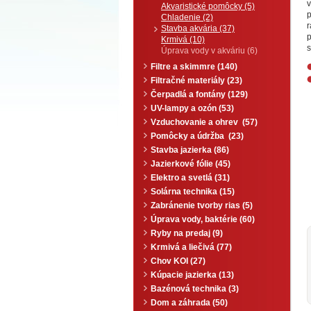
v
Akvaristické pomôcky (5)
Chladenie (2)
Stavba akvária (37)
p
Krmivá (10)
s
Úprava vody v akváriu (6)
Filtre a skimmre (140)
Filtračné materiály (23)
Čerpadlá a fontány (129)
UV-lampy a ozón (53)
Vzduchovanie a ohrev (57)
Pomôcky a údržba (23)
Stavba jazierka (86)
Jazierkové fólie (45)
Elektro a svetlá (31)
Solárna technika (15)
Zabránenie tvorby rias (5)
Úprava vody, baktérie (60)
Ryby na predaj (9)
Krmivá a liečivá (77)
Chov KOI (27)
Kúpacie jazierka (13)
Bazénová technika (3)
Dom a záhrada (50)