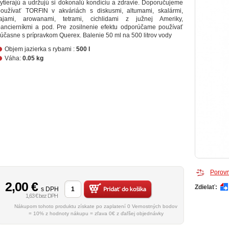
ytierajú a udržujú si dokonalú kondíciu a zdravie. Doporučujeme
používať TORFIN v akváriách s diskusmi, altumami, skalármi,
rajami, arowanami, tetrami, cichlidami z južnej Ameriky,
ancierníkmi a pod. Pre zosilnenie efektu odporúčame používať
účasne s prípravkom Querex. Balenie 50 ml na 500 litrov vody
Objem jazierka s rybami :
500 l
Váha:
0.05 kg
Porovn
2,00
€
Zdielať:
s DPH
1,63 € bez DPH
Nákupom tohoto produktu získate po zaplatení 0 Vernostných bodov
= 10% z hodnoty nákupu = zľava 0€ z ďaľšej objednávky