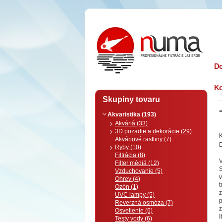
n
uma
D
Ko
Skupiny tovaru
Akvaristika (193)
Akváriá (33)
3D pozadie a dekorácie (29)
K
Akváriové rastliny (7)
D
Ryby (10)
Filtrácia (8)
V
Filter médiá (12)
Vzduchovanie (5)
v
Ohrev (4)
Ozón (1)
z
UVC lampy (5)
p
Reverzná osmóza (7)
z
Osvetlenie (6)
I
Testy vody (6)