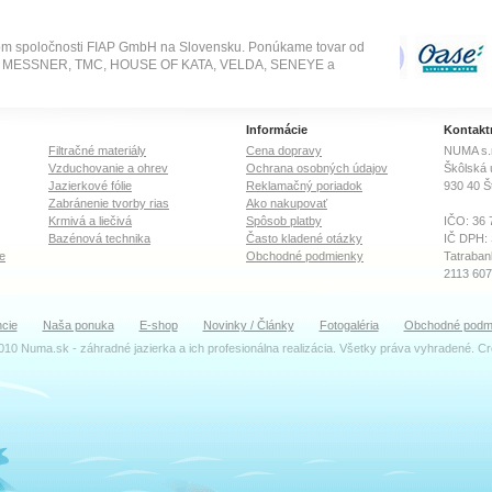
Ameriky: Amazonie,
extrémne mäkkú v
povodia Rio Xingu. Žerú
4,5 až 5,8 a teplot
nitenky, patentky, artemie,
29 °C. Je národno
om spoločnosti FIAP GmbH na Slovensku. Ponúkame tovar od
rupice, grindal a živé rybky.
Venezuely. Pri jeh
SE, MESSNER, TMC, HOUSE OF KATA, VELDA, SENEYE a
Dorastá do 60cm a dožíva
treba dať pozor, p
sa cca 25 rokov. Vhodná
často zamieňa za 
teplota vody: 28-30°C, pH:
formu Peruensis, k
5-6, tvrdosť vody: 5-
dorastá výšky ma
Informácie
Kontakt
15°dGH. Mladé dosiahnu
25cm, pochádza z 
Filtračné materiály
Cena dopravy
NUMA s.r
tmavo čiernu farbu disku a
pravým altumom n
biele škvrny v neskoršom
spoločné.
Vzduchovanie a ohrev
Ochrana osobných údajov
Škôlská 
veku. Narodený: 08/2014
Jazierkové fólie
Reklamačný poriadok
930 40
Š
Zabránenie tvorby rias
Ako nakupovať
Krmivá a liečivá
Spôsob platby
IČO: 36 
Bazénová technika
Často kladené otázky
IČ DPH:
e
Obchodné podmienky
Tatraban
2113 60
OR Okre
cie
Naša ponuka
E-shop
Novinky / Články
Fotogaléria
Obchodné podm
Oddiel: S
010 Numa.sk - záhradné jazierka a ich profesionálna realizácia. Všetky práva vyhradené. C
TEAM
Ing. Dal
Konateľ
katrenia
Ing. Zu
Účtovné 