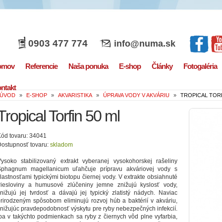
0903 477 774
info@numa.sk
omov
Referencie
Naša ponuka
E-shop
Články
Fotogaléria
ntakt
ÚVOD
»
E-SHOP
»
AKVARISTIKA
»
ÚPRAVA VODY V AKVÁRIU
»
TROPICAL TORF
Tropical Torfin 50 ml
ód tovaru: 34041
ostupnosť tovaru:
skladom
ysoko stabilizovaný extrakt vyberanej vysokohorskej rašeliny
Sphagnum magellanicum uľahčuje prípravu akváriovej vody s
lastnosťami typickými biotopu čiernej vody. V extrakte obsiahnuté
triesloviny a humusové zlúčeniny jemne znižujú kyslosť vody,
nižujú jej tvrdosť a dávajú jej typický zlatistý nádych. Naviac
rirodzeným spôsobom eliminujú rozvoj húb a baktérií v akváriu,
nižujúc pravdepodobnosť výskytu pre ryby nebezpečných infekcií.
ba v takýchto podmienkach sa ryby z čiernych vôd plne vyfarbia,