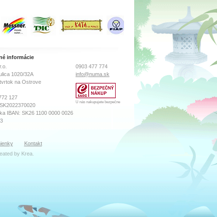
odu, pH
prirodzeným spôsobom
u 26 až
eliminujú rozvoj húb a
u rybou
baktérií v akváriu, znižujúc
o kúpe si
pravdepodobnosť výskytu
retože sa
pre ryby nebezpečných
lacnejšiu
infekcií. Iba v takýchto
torý
podmienkach sa ryby z
ximálne
čiernych vôd plne vyfarbia,
né informácie
Peru a s
vytierajú a udržujú si
.o.
0903 477 774
emá nič
dokonalú kondíciu a
zdravie. Doporučujeme
ulica 1020/32A
info@numa.sk
používať TORFIN v
tvrtok na Ostrove
akváriách s diskusmi,
altumami, skalármi, rajami,
772 127
arowanami, tetrami,
U nás nakupujete bezpečne
 SK2022370020
cichlidami z južnej Ameriky,
ka IBAN: SK26 1100 0000 0026
pancierníkmi a pod. Pre
73
zosilnenie efektu
odporúčame používať
súčasne s prípravkom
sného súdu Prešov
Torfin. Balenie 50 ml na
ienky
Kontakt
ro, Vložka číslo: 18569/P
500 litrov vody
reated by
Krea
.
ibor Katreniak
k(zavináč)numa.sk
zana Máčiková
oddelenie